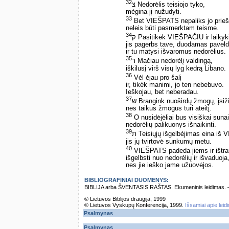
32
צ Nedorėlis teisiojo tyko,
mėgina jį nužudyti.
33
Bet VIEŠPATS nepaliks jo prieš
neleis būti pasmerktam teisme.
34
ק Pasitikėk VIEŠPAČIU ir laikyki
jis pagerbs tave, duodamas paveld
ir tu matysi išvaromus nedorėlius.
35
ר Mačiau nedorėlį valdingą,
iškilusį virš visų lyg kedrą Libano.
36
Vėl ėjau pro šalį
ir, tikėk manimi, jo ten nebebuvo.
Ieškojau, bet neberadau.
37
ש Brangink nuoširdų žmogų, įsiži
nes taikus žmogus turi ateitį.
38
O nusidėjėliai bus visiškai sunai
nedorėlių palikuonys išnaikinti.
39
ת Teisiųjų išgelbėjimas eina iš
jis jų tvirtovė sunkumų metu.
40
VIEŠPATS padeda jiems ir ištra
išgelbsti nuo nedorėlių ir išvaduoja
nes jie ieško jame užuovėjos.
BIBLIOGRAFINIAI DUOMENYS:
BIBLIJA arba ŠVENTASIS RAŠTAS. Ekumeninis leidimas. – Vi
© Lietuvos Biblijos draugija, 1999
© Lietuvos Vyskupų Konferencija, 1999.
Išsamiai apie leid
Psalmynas
Psalmynas