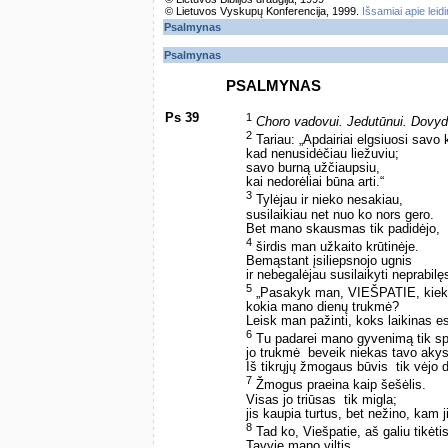
© Lietuvos Vyskupų Konferencija, 1999.
Išsamiai apie leid
Psalmynas
Psalmynas
PSALMYNAS
Ps 39
1
Choro vadovui. Jedutūnui. Dovy
2
Tariau: „Apdairiai elgsiuosi savo 
kad nenusidėčiau liežuviu;
savo burną užčiaupsiu,
kai nedorėliai būna arti.“
3
Tylėjau ir nieko nesakiau,
susilaikiau net nuo ko nors gero.
Bet mano skausmas tik padidėjo,
4
širdis man užkaito krūtinėje.
Bemąstant įsiliepsnojo ugnis
ir nebegalėjau susilaikyti neprabilę
5
„Pasakyk man, VIEŠPATIE, kiek i
kokia mano dienų trukmė?
Leisk man pažinti, koks laikinas es
6
Tu padarei mano gyvenimą tik spr
jo trukmė ­ beveik niekas tavo aky
Iš tikrųjų žmogaus būvis ­ tik vėjo
7
Žmogus praeina kaip šešėlis.
Visas jo triūsas ­ tik migla;
jis kaupia turtus, bet nežino, kam j
8
Tad ko, Viešpatie, aš galiu tikėti
Tavyje mano viltis.