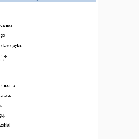
.
kdamas,
igo
.
 tavo įpykio,
.
mių,
ta.
 skausmo,
aitoju,
u,
gų,
atokiai