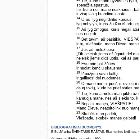
Tie, kurie mano gyvasties tyko,
spendžia spąstus,
tie, kurie nori mane nuskriausti, k
ir visą laiką brandina klastą.
14
O aš ­ lyg negirdintis kurčius,
lyg nebylys, kuris žodžio ištarti neg
15
Aš lyg žmogus, kuris negali atsik
nes negirdi.
16
Bet tavimi aš pasitikiu, VIEŠPA
ir tu, Viešpatie, mano Dieve, man a
17
Juk aš meldžiuosi:
„Tik neleisk jiems džiūgauti dėl m
neleisk jiems didžiuotis, kai aš par
18
Esu prie pat žūties
ir nuolat kenčiu skausmą.
19
Išpažįstu savo kaltę
ir gailiuosi dėl nuodėmės.
20
O mano mirtini priešai ­ sveiki ir 
daug tokių, kurie be priežasties m
21
Tie, kurie atmoka man piktu už 
kamuoja mane, nes aš siekiu to, k
22
Nepalik manęs, VIEŠPATIE!
Mano Dieve, neatsitolink nuo man
23
Skubėk man padėti,
Viešpatie, skubėk manęs gelbėti!
BIBLIOGRAFINIAI DUOMENYS:
BIBLIJA arba ŠVENTASIS RAŠTAS. Ekumeninis leidimas. – Vi
© Lietuvos Biblijos draugija, 1999