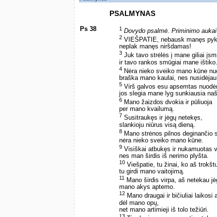
PSALMYNAS
Ps 38
1
Dovydo psalmė. Priminimo aukai
2
VIEŠPATIE, nebausk manęs py
neplak manęs niršdamas!
3
Juk tavo strėlės į mane giliai įsm
ir tavo rankos smūgiai mane ištiko
4
Nėra nieko sveiko mano kūne nuo
braška mano kaulai, nes nusidėjau
5
Virš galvos esu apsemtas nuodė
jos slegia mane lyg sunkiausia naš
6
Mano žaizdos dvokia ir pūliuoja
per mano kvailumą.
7
Susitraukęs ir jėgų netekęs,
slankioju niūrus visą dieną.
8
Mano strėnos pilnos deginančio
nėra nieko sveiko mano kūne.
9
Visiškai atbukęs ir nukamuotas v
nes man širdis iš nerimo plyšta.
10
Viešpatie, tu žinai, ko aš trokšt
tu girdi mano vaitojimą.
11
Mano širdis virpa, aš netekau jė
mano akys aptemo.
12
Mano draugai ir bičiuliai laikosi 
dėl mano opų,
net mano artimieji iš tolo težiūri.
13