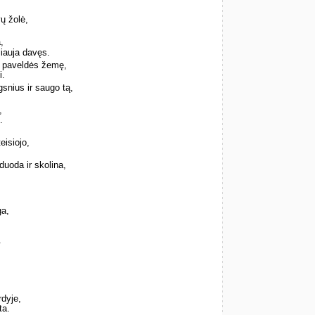
ų žolė,
,
iauja davęs.
 paveldės žemę,
i.
nius ir saugo tą,
,
.
eisiojo,
duoda ir skolina,
ga,
.
rdyje,
ta.