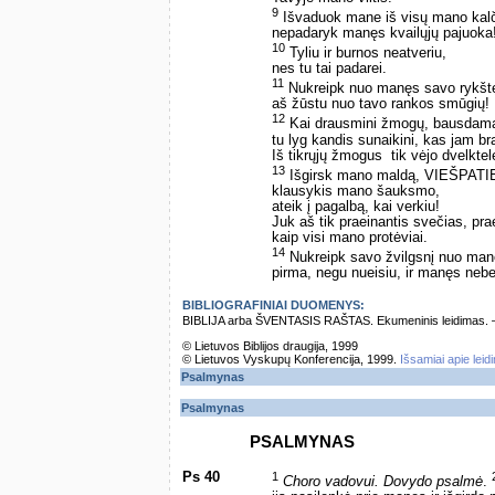
9
Išvaduok mane iš visų mano kalč
nepadaryk manęs kvailųjų pajuoka!
10
Tyliu ir burnos neatveriu,
nes tu tai padarei.
11
Nukreipk nuo manęs savo rykšt
aš žūstu nuo tavo rankos smūgių!
12
Kai drausmini žmogų, bausdam
tu lyg kandis sunaikini, kas jam br
Iš tikrųjų žmogus ­ tik vėjo dvelkte
13
Išgirsk mano maldą, VIEŠPATI
klausykis mano šauksmo,
ateik į pagalbą, kai verkiu!
Juk aš tik praeinantis svečias, pra
kaip visi mano protėviai.
14
Nukreipk savo žvilgsnį nuo man
pirma, negu nueisiu, ir manęs neb
BIBLIOGRAFINIAI DUOMENYS:
BIBLIJA arba ŠVENTASIS RAŠTAS. Ekumeninis leidimas. – Vi
© Lietuvos Biblijos draugija, 1999
© Lietuvos Vyskupų Konferencija, 1999.
Išsamiai apie leid
Psalmynas
Psalmynas
PSALMYNAS
Ps 40
1
Choro vadovui. Dovydo psalmė
.