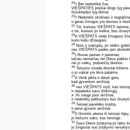
20
כ Bet nedorėliai žus,
VIEŠPATIES priešai dings lyg piev
išsisklaidys lyg dūmai.
21
ל Nedorėlis skolinasi ir negrąžina
o geras žmogus yra dosnus ir nesil
22
Tie, kuriuos VIEŠPATS laimina,
o tie, kuriuos jis keikia, bus išvaryt
23
מ VIEŠPATS veda žmogaus žings
kurio keliu džiaugiasi.
24
Nors ir sukluptų, jis neliks gulėti
nes VIEŠPATS padės jam atsikelti
25
נ Buvau jaunas ir pasenau,
tačiau nemačiau nei Dievo palikto t
nei jo vaikų, prašančių duonos.
26
Teisusis visada dosniai kitiems 
o jo vaikai yra tikra palaima.
27
ס Venk pikta ir daryk gera,
kad gyventum amžinai,
28
nes VIEŠPATS myli, kas teisin
ir nepalieka savo ištikimųjų.
ע Jis saugo juos amžinai,
o nedorėlių palikuonys bus išvaryti
29
Teisieji paveldės kraštą
ir jame gyvens amžinai.
30
פ Išmintis ateina iš teisiojo lūpų,
jo liežuvis sako, kas teisinga.
31
Savo Dievo Įstatymą jis laiko ši
jo žingsniai nuo Įstatymo nenuklys