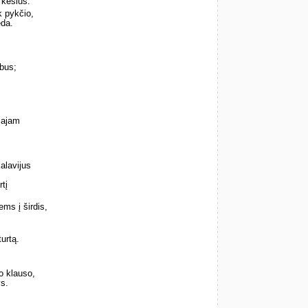
 kėslus.
k pykčio,
eda.
ebus;
siajam
kalavijus
rtį
ems į širdis,
urtą.
o klauso,
ys.