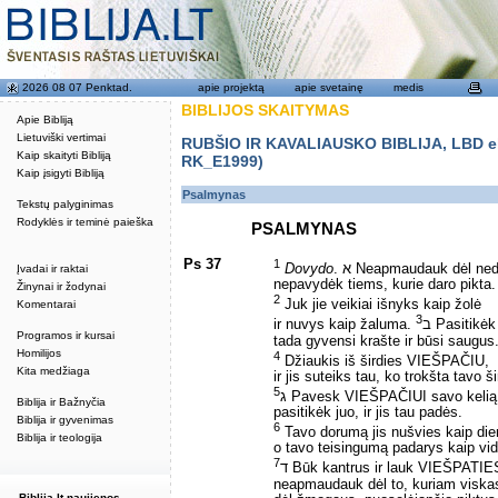
2026 08 07 Penktad.
apie projektą
apie svetainę
medis
BIBLIJOS SKAITYMAS
Apie Bibliją
Lietuviški vertimai
RUBŠIO IR KAVALIAUSKO BIBLIJA, LBD eku
Kaip skaityti Bibliją
RK_E1999)
Kaip įsigyti Bibliją
Psalmynas
Tekstų palyginimas
Rodyklės ir teminė paieška
PSALMYNAS
Ps 37
1
Dovydo
. א Neapmaudauk dėl ned
Įvadai ir raktai
nepavydėk tiems, kurie daro pikta.
Žinynai ir žodynai
2
Juk jie veikiai išnyks kaip žolė
Komentarai
3
ir nuvys kaip žaluma.
ב Pasitikė
Programos ir kursai
tada gyvensi krašte ir būsi saugus
Homilijos
4
Džiaukis iš širdies VIEŠPAČIU,
Kita medžiaga
ir jis suteiks tau, ko trokšta tavo ši
5
ג Pavesk VIEŠPAČIUI savo kelią
Biblija ir Bažnyčia
pasitikėk juo, ir jis tau padės.
Biblija ir gyvenimas
6
Tavo dorumą jis nušvies kaip die
Biblija ir teologija
o tavo teisingumą padarys kaip vid
7
ד Būk kantrus ir lauk VIEŠPATIE
neapmaudauk dėl to, kuriam viska
Biblija.lt naujienos