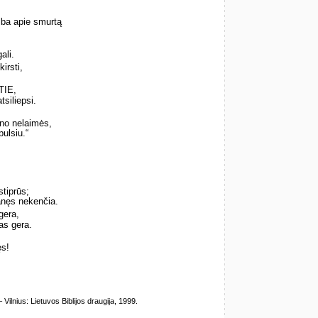
alba apie smurtą
ali.
irsti,
TIE,
tsiliepsi.
ano nelaimės,
pulsiu.“
stiprūs;
anęs nekenčia.
gera,
as gera.
ęs!
lnius: Lietuvos Biblijos draugija, 1999.