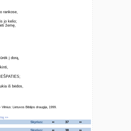
o rankose,
s jo kelio;
ėti žemę,
ūrėk į dorą,
kinti,
 VIEŠPATIES;
ukia iš bėdos,
,
lnius: Lietuvos Biblijos draugija, 1999.
imą >>
Skyrius:
37
Skyrius:
38