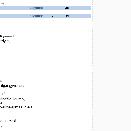
imą >>
Skyrius:
38
Skyrius:
39
do psalmė
.
kelyje,
s:
lgai gyvensiu,
u.“
indžio ilgumo,
se.
 dvelktelėjimas!
Sela
.
ie atiteks!
s?