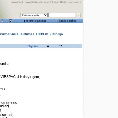
www.lcn.lt
|
www.biblijosdraugija.lt
|
kitos Biblijos svetainės
teksto skaitymas
išsami paieška
meninis leidimas 1999 m. (Biblija
Skyrius:
37
orėlių,
k VIEŠPAČIU ir daryk gera,
.
rdis.
,
nos šviesą,
udienį.
S,
s sekasi,