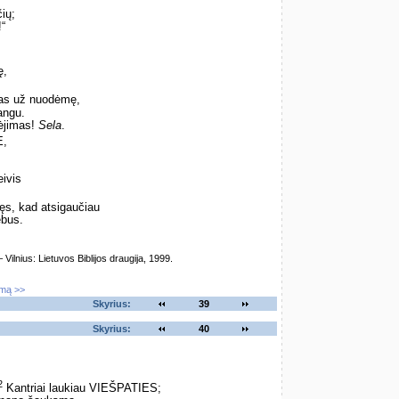
ių;
“
ę,
as už nuodėmę,
angu.
lėjimas!
Sela
.
E,
eivis
ęs, kad atsigaučiau
ebus.
lnius: Lietuvos Biblijos draugija, 1999.
imą >>
Skyrius:
39
Skyrius:
40
2
Kantriai laukiau VIEŠPATIES;