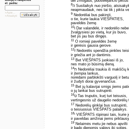
dėl žmogaus, puoselėjančio piktus
el. paštu:
8
ה Susilaikyk nuo įniršio, atsisaky
neapmaudauk, nes tai tik į pikta v
»Apie...
9
Nedorėliai bus pakirsti,
»Atsakyti
o tie, kurie laukia VIEŠPATIES,
paveldės žemę.
10
ו Dar valandėlė, ir nedorėlio neb
žvalgysiesi po vietą, kur jis buvo,
bet jis jau bus dingęs.
11
O romieji paveldės žemę
ir gėrėsis gausia gerove.
12
ז Nedorėlis spendžia pinkles tei
ir griežia ant jo dantimis.
13
Bet VIEŠPATS juokiasi iš jo,
nes mato jo būsimą dieną.
14
ח Nedorėliai traukia iš makščių 
ir įtempia lankus,
norėdami parblokšti varguolį ir betu
ir žudyti dorai gyvenančius.
15
Bet jų kalavijai smigs jiems pati
o jų lankai bus sutrupinti.
16
ט Tas truputis, kurį turi teisusis,
vertingesnis už daugelio nedorėlių t
17
Nedorėlių ginklai bus sutrupinti,
o teisiuosius VIEŠPATS palaikys.
18
י VIEŠPATS rūpinasi tais, kurie j
ir paveldas amžinai jiems priklaus
19
Nelaimės metu jie nebus apvilti
ir bado dienomis valgys iki soties.