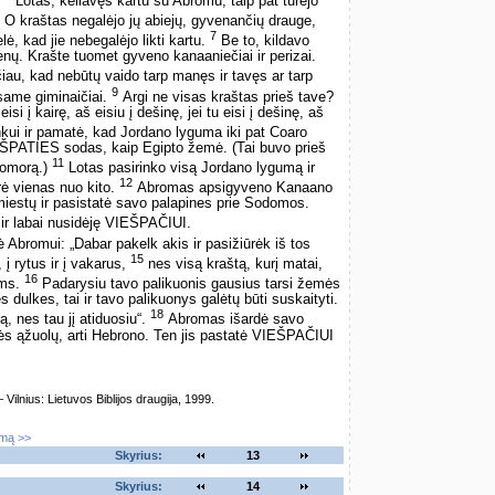
.
Lotas, keliavęs kartu su Abromu, taip pat turėjo
O kraštas negalėjo jų abiejų, gyvenančių drauge,
7
lė, kad jie nebegalėjo likti kartu.
Be to, kildavo
enų. Krašte tuomet gyveno kanaaniečiai ir perizai.
au, kad nebūtų vaido tarp manęs ir tavęs ar tarp
9
same giminaičiai.
Argi ne visas kraštas prieš tave?
si į kairę, aš eisiu į dešinę, jei tu eisi į dešinę, aš
kui ir pamatė, kad Jordano lyguma iki pat Coaro
EŠPATIES sodas, kaip Egipto žemė. (Tai buvo prieš
11
Gomorą.)
Lotas pasirinko visą Jordano lygumą ir
12
yrė vienas nuo kito.
Abromas apsigyveno Kanaano
miestų ir pasistatė savo palapines prie Sodomos.
ir labai nusidėję VIEŠPAČIUI.
Abromui: „Dabar pakelk akis ir pasižiūrėk iš tos
15
, į rytus ir į vakarus,
nes visą kraštą, kurį matai,
16
ims.
Padarysiu tavo palikuonis gausius tarsi žemės
 dulkes, tai ir tavo palikuonys galėtų būti suskaityti.
18
tą, nes tau jį atiduosiu“.
Abromas išardė savo
rės ąžuolų, arti Hebrono. Ten jis pastatė VIEŠPAČIUI
lnius: Lietuvos Biblijos draugija, 1999.
imą >>
Skyrius:
13
Skyrius:
14