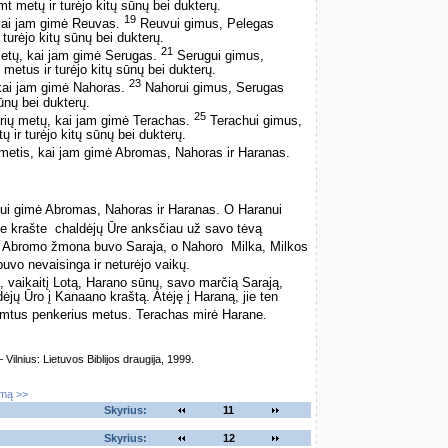
t metų ir turėjo kitų sūnų bei dukterų.
19
kai jam gimė Reuvas.
Reuvui gimus, Pelegas
turėjo kitų sūnų bei dukterų.
21
etų, kai jam gimė Serugas.
Serugui gimus,
etus ir turėjo kitų sūnų bei dukterų.
23
kai jam gimė Nahoras.
Nahorui gimus, Serugas
ūnų bei dukterų.
25
ių metų, kai jam gimė Terachas.
Terachui gimus,
ir turėjo kitų sūnų bei dukterų.
etis, kai jam gimė Abromas, Nahoras ir Haranas.
hui gimė Abromas, Nahoras ir Haranas. O Haranui
 krašte ­ chaldėjų Ūre anksčiau už savo tėvą
Abromo žmona buvo Saraja, o Nahoro ­ Milka, Milkos
uvo nevaisinga ir neturėjo vaikų.
vaikaitį Lotą, Harano sūnų, savo marčią Sarają,
ėjų Ūro į Kanaano kraštą. Atėję į Haraną, jie ten
mtus penkerius metus. Terachas mirė Harane.
lnius: Lietuvos Biblijos draugija, 1999.
imą >>
Skyrius:
11
Skyrius:
12