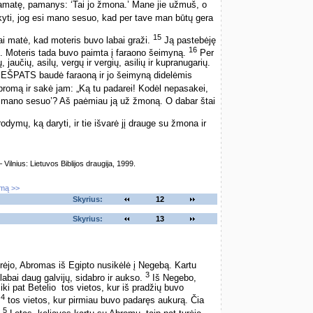
pamatę, pamanys: ‘Tai jo žmona.’ Mane jie užmuš, o
yti, jog esi mano sesuo, kad per tave man būtų gera
15
iai matė, kad moteris buvo labai graži.
Ją pastebėję
16
ui. Moteris tada buvo paimta į faraono šeimyną.
Per
, jaučių, asilų, vergų ir vergių, asilių ir kupranugarių.
EŠPATS baudė faraoną ir jo šeimyną didelėmis
omą ir sakė jam: „Ką tu padarei! Kodėl nepasakei,
i mano sesuo’? Aš paėmiau ją už žmoną. O dabar štai
mų, ką daryti, ir tie išvarė jį drauge su žmona ir
lnius: Lietuvos Biblijos draugija, 1999.
imą >>
Skyrius:
12
Skyrius:
13
rėjo, Abromas iš Egipto nusikėlė į Negebą. Kartu
3
abai daug galvijų, sidabro ir aukso.
Iš Negebo,
ki pat Betelio ­ tos vietos, kur iš pradžių buvo
4
,
tos vietos, kur pirmiau buvo padaręs aukurą. Čia
5