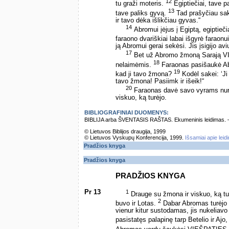
12
tu graži moteris.
Egiptiečiai, tave 
13
tave paliks gyvą.
Tad prašyčiau sak
ir tavo dėka išlikčiau gyvas.“
14
Abromui įėjus į Egiptą, egiptieč
faraono dvariškiai labai išgyrė faraon
ją Abromui gerai sekėsi. Jis įsigijo avių
17
Bet už Abromo žmoną Sarają VI
18
nelaimėmis.
Faraonas pasišaukė Abr
19
kad ji tavo žmona?
Kodėl sakei: ‘J
tavo žmona! Pasiimk ir išeik!“
20
Faraonas davė savo vyrams nurody
viskuo, ką turėjo.
BIBLIOGRAFINIAI DUOMENYS:
BIBLIJA arba ŠVENTASIS RAŠTAS. Ekumeninis leidimas. – Vi
© Lietuvos Biblijos draugija, 1999
© Lietuvos Vyskupų Konferencija, 1999.
Išsamiai apie leid
Pradžios knyga
Pradžios knyga
PRADŽIOS KNYGA
Pr 13
1
Drauge su žmona ir viskuo, ką tu
2
buvo ir Lotas.
Dabar Abromas turėjo l
vienur kitur sustodamas, jis nukeliavo i
pasistatęs palapinę tarp Betelio ir Ajo