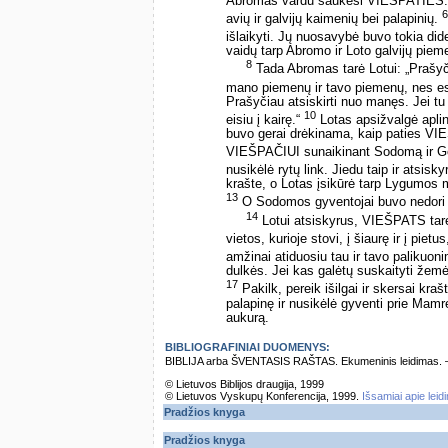
Abromas vardu šaukėsi VIEŠPATIES
6
avių ir galvijų kaimenių bei palapinių.
išlaikyti. Jų nuosavybė buvo tokia dide
vaidų tarp Abromo ir Loto galvijų piem
8
Tada Abromas tarė Lotui: „Prašyči
mano piemenų ir tavo piemenų, nes e
Prašyčiau atsiskirti nuo manęs. Jei tu ei
10
eisiu į kairę.“
Lotas apsižvalgė aplin
buvo gerai drėkinama, kaip paties VI
VIEŠPAČIUI sunaikinant Sodomą ir 
nusikėlė rytų link. Jiedu taip ir atsisk
krašte, o Lotas įsikūrė tarp Lygumos 
13
O Sodomos gyventojai buvo nedori 
14
Lotui atsiskyrus, VIEŠPATS tarė 
vietos, kurioje stovi, į šiaurę ir į pietus
amžinai atiduosiu tau ir tavo palikuon
dulkės. Jei kas galėtų suskaityti žemės
17
Pakilk, pereik išilgai ir skersai kraš
palapinę ir nusikėlė gyventi prie Mam
aukurą.
BIBLIOGRAFINIAI DUOMENYS:
BIBLIJA arba ŠVENTASIS RAŠTAS. Ekumeninis leidimas. – Vi
© Lietuvos Biblijos draugija, 1999
© Lietuvos Vyskupų Konferencija, 1999.
Išsamiai apie leid
Pradžios knyga
Pradžios knyga