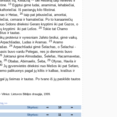
, Rehobot Irą, Kelachą
bei Reseną tarp Ninevės ir
13
stinė.
Egiptui gimė ludai, anamimai, lehabiečiai,
aftoriečiai. Iš pastarųjų kilo filistinai.
16
as ir Hetas,
taip pat jebusiečiai, amoritai,
ečiai, cemarai ir hamatiečiai. Po to kanaaniečių
o Sidono driekėsi Geraro kryptimi iki pat Gazos, o
20
ryptimi ­ iki pat Lešos.
Tokie tat Chamo
štus ir tautas.
kų protėviui ir vyresniam Jafeto broliui, gimė vaikų.
23
 Arpachšadas, Ludas ir Aramas.
Aramo
24
Mašas.
Arpachšadui gimė Šelachas, o Šelachui ­
asis buvo vardu Pelegas, nes jo dienomis buvo
26
Joktanui gimė Almodadas, Šelefas, Hacarmavetas,
28
29
la,
Obalas, Abimaelis, Šeba,
Ofyras, Havila ir
30
Jų gyvenvietės driekėsi nuo Mešos iki pat Sefaro,
emo palikuonys pagal jų kiltis ir kalbas, kraštus ir
al jų šeimas ir tautas. Po tvano iš jų pasklido tautos
lnius: Lietuvos Biblijos draugija, 1999.
imą >>
Skyrius:
10
Skyrius:
11