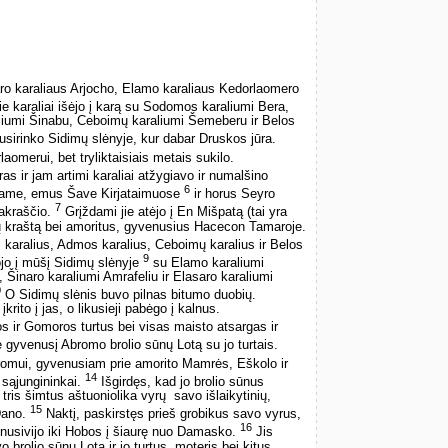
aro karaliaus Arjocho, Elamo karaliaus Kedorlaomero
e karaliai išėjo į karą su Sodomos karaliumi Bera,
iumi Šinabu, Ceboimų karaliumi Šemeberu ir Belos
usirinko Sidimų slėnyje, kur dabar Druskos jūra.
omerui, bet tryliktaisiais metais sukilo.
as ir jam artimi karaliai atžygiavo ir numalšino
6
 Hame, emus Šave Kirjataimuose
ir horus Seyro
7
akraščio.
Grįždami jie atėjo į En Mišpatą (tai yra
ų kraštą bei amoritus, gyvenusius Hacecon Tamaroje.
aralius, Admos karalius, Ceboimų karalius ir Belos
9
tojo į mūšį Sidimų slėnyje
su Elamo karaliumi
Šinaro karaliumi Amrafeliu ir Elasaro karaliumi
0
O Sidimų slėnis buvo pilnas bitumo duobių.
ito į jas, o likusieji pabėgo į kalnus.
 ir Gomoros turtus bei visas maisto atsargas ir
gyvenusį Abromo brolio sūnų Lotą su jo turtais.
romui, gyvenusiam prie amorito Mamrės, Eškolo ir
14
 sąjungininkai.
Išgirdęs, kad jo brolio sūnus
ris šimtus aštuoniolika vyrų ­ savo išlaikytinių,
15
 Dano.
Naktį, paskirstęs prieš grobikus savo vyrus,
16
 ir nusivijo iki Hobos į šiaurę nuo Damasko.
Jis
 brolio sūnų Lotą ir jo turtus, moteris bei kitus