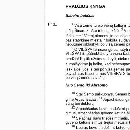
PRADŽIOS KNYGA
Babelio bokštas
Pr 11
1
Visa žemė turėjo vieną kalbą ir 
3
slėnį Šinaro krašte ir ten įsikūrė.
Vien
išdekime.“ Vietoj akmens jie naudojo pl
pasistatykime miestą ir bokštą su dan
nebūtume išblaškyti po visą žemės pav
5
O VIEŠPATS nužengė pamatyti mies
VIEŠPATS: „Žiūrėk! Jie yra viena tauta
pradžia! Ką tik užsimos daryti, nieko
sumaišykime jų kalbą, kad nebesupras
išsklaidė juos iš ten po visą žemės pav
pavadintas Babeliu, nes VIEŠPATS ten
po visą žemės paviršių.
Nuo Semo iki Abraomo
10
Štai Semo palikuonys. Semas bu
11
gimė Arpachšadas.
Arpachšadui gim
sūnų bei dukterų.
12
Arpachšadas buvo trisdešimt pe
gimus, Arpachšadas gyveno keturis šimt
14
Šelachas buvo trisdešimtmetis,
gyveno keturis šimtus trejus metus ir t
16
Eberas buvo trisdešimt ketveri