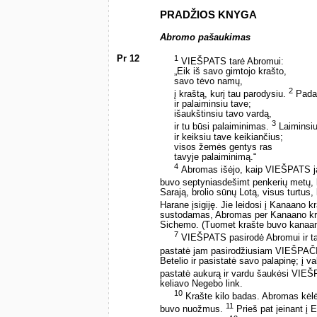
PRADŽIOS KNYGA
Abromo pašaukimas
Pr 12
1
VIEŠPATS tarė Abromui:
„Eik iš savo gimtojo krašto,
savo tėvo namų,
2
į kraštą, kurį tau parodysiu.
Padar
ir palaiminsiu tave;
išaukštinsiu tavo vardą,
3
ir tu būsi palaiminimas.
Laiminsiu
ir keiksiu tave keikiančius;
visos žemės gentys ras
tavyje palaiminimą.“
4
Abromas išėjo, kaip VIEŠPATS jam
buvo septyniasdešimt penkerių metų, 
Sarają, brolio sūnų Lotą, visus turtus
Harane įsigiję. Jie leidosi į Kanaano k
sustodamas, Abromas per Kanaano kraš
Sichemo. (Tuomet krašte buvo kanaani
7
VIEŠPATS pasirodė Abromui ir tar
pastatė jam pasirodžiusiam VIEŠPAČ
Betelio ir pasistatė savo palapinę; į va
pastatė aukurą ir vardu šaukėsi VIE
keliavo Negebo link.
10
Krašte kilo badas. Abromas kėlės
11
buvo nuožmus.
Prieš pat įeinant į 