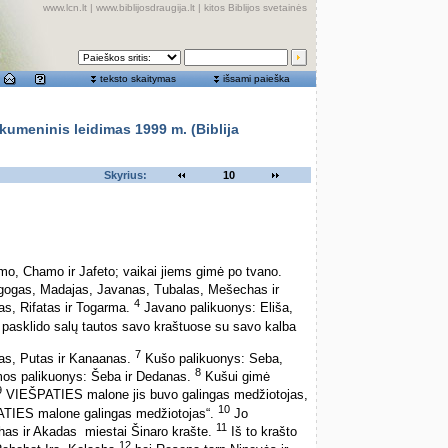
www.lcn.lt
|
www.biblijosdraugija.lt
|
kitos Biblijos svetainės
teksto skaitymas
išsami paieška
meninis leidimas 1999 m. (Biblija
Skyrius:
10
mo, Chamo ir Jafeto; vaikai jiems gimė po tvano.
gogas, Madajas, Javanas, Tubalas, Mešechas ir
4
s, Rifatas ir Togarma.
Javano palikuonys: Eliša,
 pasklido salų tautos savo kraštuose su savo kalba
7
as, Putas ir Kanaanas.
Kušo palikuonys: Seba,
8
mos palikuonys: Šeba ir Dedanas.
Kušui gimė
9
VIEŠPATIES malone jis buvo galingas medžiotojas,
10
ATIES malone galingas medžiotojas“.
Jo
11
as ir Akadas ­ miestai Šinaro krašte.
Iš to krašto
12