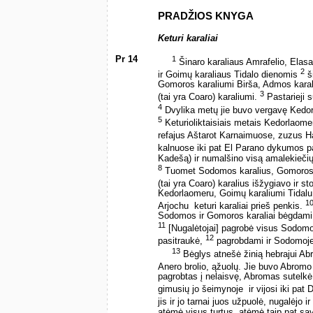
PRADŽIOS KNYGA
Keturi karaliai
Pr 14
1
Šinaro karaliaus Amrafelio, Elas
2
ir Goimų karaliaus Tidalo dienomis
ši
Gomoros karaliumi Birša, Admos karal
3
(tai yra Coaro) karaliumi.
Pastarieji s
4
Dvylika metų jie buvo vergavę Kedorla
5
Keturioliktaisiais metais Kedorlaomer
refajus Aštarot Karnaimuose, zuzus
kalnuose iki pat El Parano dykumos p
Kadešą) ir numalšino visą amalekieči
8
Tuomet Sodomos karalius, Gomoros k
(tai yra Coaro) karalius išžygiavo ir s
Kedorlaomeru, Goimų karaliumi Tidalu, 
1
Arjochu ­ keturi karaliai prieš penkis.
Sodomos ir Gomoros karaliai bėgdami įkr
11
[Nugalėtojai] pagrobė visus Sodomos
12
pasitraukė,
pagrobdami ir Sodomoje 
13
Bėglys atnešė žinią hebrajui Ab
Anero brolio, ąžuolų. Jie buvo Abromo
pagrobtas į nelaisvę, Abromas sutelkė t
gimusių jo šeimynoje ­ ir vijosi iki pat
jis ir jo tarnai juos užpuolė, nugalėjo
atėmė visus turtus, atėmė taip pat savo