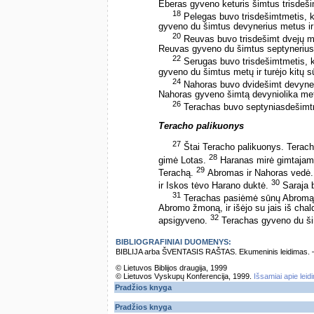
Eberas gyveno keturis šimtus trisdešim
18
Pelegas buvo trisdešimtmetis, 
gyveno du šimtus devynerius metus ir 
20
Reuvas buvo trisdešimt dvejų m
Reuvas gyveno du šimtus septynerius m
22
Serugas buvo trisdešimtmetis, 
gyveno du šimtus metų ir turėjo kitų s
24
Nahoras buvo dvidešimt devyner
Nahoras gyveno šimtą devyniolika metų 
26
Terachas buvo septyniasdešimtm
Teracho palikuonys
27
Štai Teracho palikuonys. Terac
28
gimė Lotas.
Haranas mirė gimtajame
29
Terachą.
Abromas ir Nahoras vedė. 
30
ir Iskos tėvo Harano duktė.
Saraja b
31
Terachas pasiėmė sūnų Abromą, 
Abromo žmoną, ir išėjo su jais iš chald
32
apsigyveno.
Terachas gyveno du ši
BIBLIOGRAFINIAI DUOMENYS:
BIBLIJA arba ŠVENTASIS RAŠTAS. Ekumeninis leidimas. – Vi
© Lietuvos Biblijos draugija, 1999
© Lietuvos Vyskupų Konferencija, 1999.
Išsamiai apie leid
Pradžios knyga
Pradžios knyga