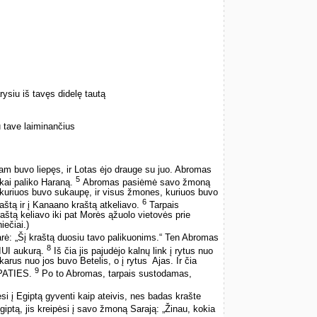
ysiu iš tavęs didelę tautą
 tave laiminančius
 buvo liepęs, ir Lotas ėjo drauge su juo. Abromas
5
kai paliko Haraną.
Abromas pasiėmė savo žmoną
, kuriuos buvo sukaupę, ir visus žmones, kuriuos buvo
6
raštą ir į Kanaano kraštą atkeliavo.
Tarpais
tą keliavo iki pat Morės ąžuolo vietovės prie
ečiai.)
ė: „Šį kraštą duosiu tavo palikuonims.“ Ten Abromas
8
IUI aukurą.
Iš čia jis pajudėjo kalnų link į rytus nuo
karus nuo jos buvo Betelis, o į rytus ­ Ajas. Ir čia
9
ŠPATIES.
Po to Abromas, tarpais sustodamas,
i į Egiptą gyventi kaip ateivis, nes badas krašte
Egiptą, jis kreipėsi į savo žmoną Sarają: „Žinau, kokia