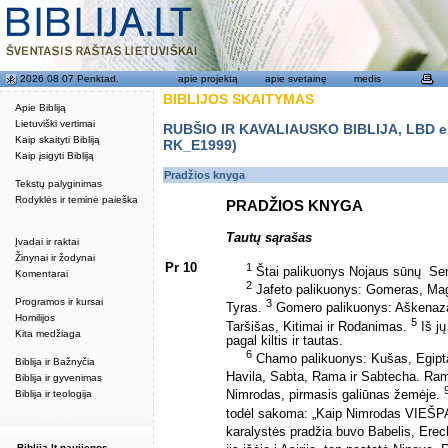
2026 08 07 Penktad.
apie projektą
apie svetainę
medis
BIBLIJOS SKAITYMAS
Apie Bibliją
Lietuviški vertimai
RUBŠIO IR KAVALIAUSKO BIBLIJA, LBD eku
Kaip skaityti Bibliją
RK_E1999)
Kaip įsigyti Bibliją
Pradžios knyga
Tekstų palyginimas
Rodyklės ir teminė paieška
PRADŽIOS KNYGA
Tautų sąrašas
Įvadai ir raktai
Žinynai ir žodynai
Pr 10
1
Štai palikuonys Nojaus sūnų ­ Se
Komentarai
2
Jafeto palikuonys: Gomeras, Ma
Programos ir kursai
3
Tyras.
Gomero palikuonys: Aškenaza
Homilijos
5
Taršišas, Kitimai ir Rodanimas.
Iš jų
Kita medžiaga
pagal kiltis ir tautas.
6
Chamo palikuonys: Kušas, Egipt
Biblija ir Bažnyčia
Havila, Sabta, Rama ir Sabtecha. Ra
Biblija ir gyvenimas
Biblija ir teologija
Nimrodas, pirmasis galiūnas žemėje.
todėl sakoma: „Kaip Nimrodas VIEŠP
karalystės pradžia buvo Babelis, Erech
Biblija.lt naujienos