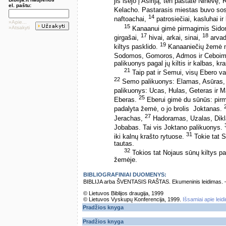
jis išėjo į Asiriją, ten pastatė Ninevę
el. paštu:
Kelacho. Pastarasis miestas buvo so
14
naftoachai,
patrosiečiai, kasluhai ir k
»Apie...
15
»Atsakyti
Kanaanui gimė pirmagimis Sidon
17
18
girgašai,
hivai, arkai, sinai,
arvadi
19
kiltys pasklido.
Kanaaniečių žemė nu
Sodomos, Gomoros, Admos ir Ceboimų k
palikuonys pagal jų kiltis ir kalbas, kra
21
Taip pat ir Semui, visų Ebero vai
22
Semo palikuonys: Elamas, Asūras,
palikuonys: Ucas, Hulas, Geteras ir 
25
Eberas.
Eberui gimė du sūnūs: pirm
padalyta žemė, o jo brolis ­ Joktanas.
27
Jerachas,
Hadoramas, Uzalas, Dik
Jobabas. Tai vis Joktano palikuonys.
31
iki kalnų krašto rytuose.
Tokie tat S
tautas.
32
Tokios tat Nojaus sūnų kiltys pag
žemėje.
BIBLIOGRAFINIAI DUOMENYS:
BIBLIJA arba ŠVENTASIS RAŠTAS. Ekumeninis leidimas. – Vi
© Lietuvos Biblijos draugija, 1999
© Lietuvos Vyskupų Konferencija, 1999.
Išsamiai apie leid
Pradžios knyga
Pradžios knyga