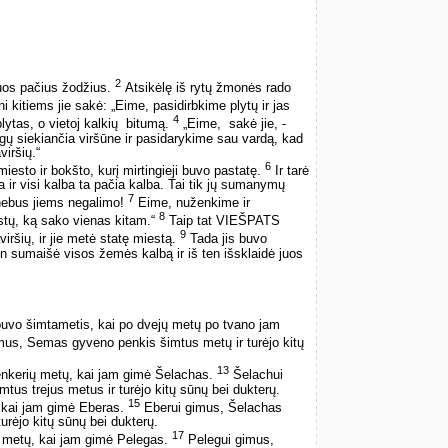
2
tuos pačius žodžius.
Atsikėlę iš rytų žmonės rado
i kitiems jie sakė: „Eime, pasidirbkime plytų ir jas
4
ytas, o vietoj kalkių ­ bitumą.
„Eime, ­ sakė jie, ­
gų siekiančia viršūne ir pasidarykime sau vardą, kad
iršių.“
6
to ir bokšto, kurį mirtingieji buvo pastatę.
Ir tarė
 ir visi kalba ta pačia kalba. Tai tik jų sumanymų
7
 nebus jiems negalimo!
Eime, nuženkime ir
8
tų, ką sako vienas kitam.“
Taip tat VIEŠPATS
9
iršių, ir jie metė statę miestą.
Tada jis buvo
 sumaišė visos žemės kalbą ir iš ten išsklaidė juos
vo šimtametis, kai po dvejų metų po tvano jam
us, Semas gyveno penkis šimtus metų ir turėjo kitų
13
nkerių metų, kai jam gimė Šelachas.
Šelachui
us trejus metus ir turėjo kitų sūnų bei dukterų.
15
 kai jam gimė Eberas.
Eberui gimus, Šelachas
urėjo kitų sūnų bei dukterų.
17
ų metų, kai jam gimė Pelegas.
Pelegui gimus,