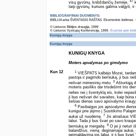
47
visų gyvūnų, knibždančių žemėje,
k
tarp gyvūnų, kuriuos galima valgyti, ir
BIBLIOGRAFINIAI DUOMENYS:
BIBLIJA arba ŠVENTASIS RAŠTAS. Ekumeninis leidimas. – Vi
© Lietuvos Biblijos draugija, 1999
© Lietuvos Vyskupų Konferencija, 1999.
Išsamiai apie leid
Kunigų knyga
Kunigų knyga
KUNIGŲ KNYGA
Moters apvalymas po gimdymo
Kun 12
1
VIEŠPATS kalbėjo Mozei, tarda
pastoja ir pagimdo berniuką, ji bus ne
3
nešvari mėnesinių metu.
Aštuntąją d
moteris pasiliks dar trisdešimt tris di
nelies nei į šventyklą eis, kolei nepa
ji bus nešvari dvi savaites, kaip būna
šešias dienas savo apsivalymo kraujy
6
Pasibaigus jos apsivalymo dienoms 
kunigui prie įėjimo į Susitikimo Palapin
7
aukai už nuodėmę.
Jis atnašaus VIE
labui. Tada ji bus švari po savo krauj
8
berniuką ar mergaitę.
O jei ji neturi 
balandžius, vieną ­ deginamajai aukai,
permaldavimą jos labui, ir ji bus švari.’