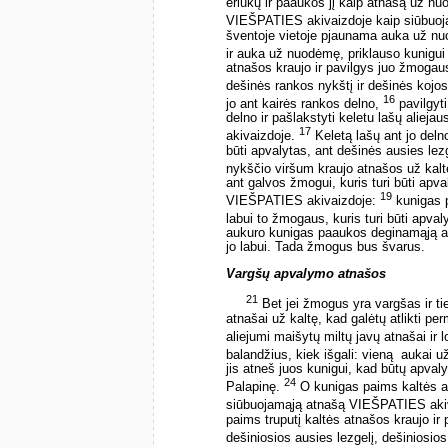
ėriukų ir paaukos jį kaip atnašą už n
VIEŠPATIES akivaizdoje kaip siūbuo
šventoje vietoje pjaunama auka už nuo
ir auka už nuodėmę, priklauso kunigui
atnašos kraujo ir pavilgys juo žmogaus,
dešinės rankos nykštį ir dešinės kojo
16
jo ant kairės rankos delno,
pavilgyti
delno ir pašlakstyti keletu lašų aliej
17
akivaizdoje.
Keletą lašų ant jo delno
būti apvalytas, ant dešinės ausies lez
nykščio viršum kraujo atnašos už kal
ant galvos žmogui, kuris turi būti apv
19
VIEŠPATIES akivaizdoje:
kunigas 
labui to žmogaus, kuris turi būti apva
aukuro kunigas paaukos deginamąją au
jo labui. Tada žmogus bus švarus.
Vargšų apvalymo atnašos
21
Bet jei žmogus yra vargšas ir ti
atnašai už kaltę, kad galėtų atlikti pe
aliejumi maišytų miltų javų atnašai ir 
balandžius, kiek išgali: vieną ­ aukai 
jis atneš juos kunigui, kad būtų apval
24
Palapinę.
O kunigas paims kaltės atn
siūbuojamąją atnašą VIEŠPATIES aki
paims truputį kaltės atnašos kraujo ir 
dešiniosios ausies lezgelį, dešiniosios