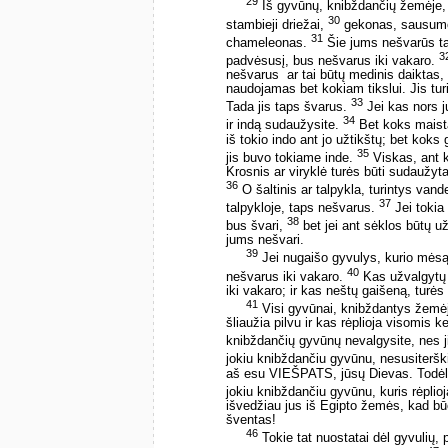
29
Iš gyvūnų, knibždančių žemėje, n
30
stambieji driežai,
gekonas, sausumos 
31
chameleonas.
Šie jums nešvarūs ta
3
padvėsusį, bus nešvarus iki vakaro.
nešvarus ­ ar tai būtų medinis daiktas, 
naudojamas bet kokiam tikslui. Jis turi
33
Tada jis taps švarus.
Jei kas nors jų
34
ir indą sudaužysite.
Bet koks maista
iš tokio indo ant jo užtikštų; bet koks
35
jis buvo tokiame inde.
Viskas, ant k
Krosnis ar viryklė turės būti sudaužyta
36
O šaltinis ar talpykla, turintys van
37
talpykloje, taps nešvarus.
Jei tokia
38
bus švari,
bet jei ant sėklos būtų už
jums nešvari.
39
Jei nugaišo gyvulys, kurio mėsą g
40
nešvarus iki vakaro.
Kas užvalgytų g
iki vakaro; ir kas neštų gaišeną, turės
41
Visi gyvūnai, knibždantys žemėj
šliaužia pilvu ir kas rėplioja visomis k
knibždančių gyvūnų nevalgysite, nes ji
jokiu knibždančiu gyvūnu, nesusiterški
aš esu VIEŠPATS, jūsų Dievas. Todėl 
jokiu knibždančiu gyvūnu, kuris rėpli
išvedžiau jus iš Egipto žemės, kad bū
šventas!
46
Tokie tat nuostatai dėl gyvulių,