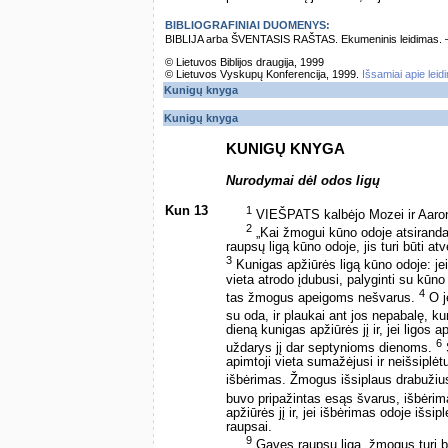
BIBLIOGRAFINIAI DUOMENYS:
BIBLIJA arba ŠVENTASIS RAŠTAS. Ekumeninis leidimas. – Vi
© Lietuvos Biblijos draugija, 1999
© Lietuvos Vyskupų Konferencija, 1999.
Išsamiai apie leid
Kunigų knyga
Kunigų knyga
KUNIGŲ KNYGA
Nurodymai dėl odos ligų
Kun 13
1
VIEŠPATS kalbėjo Mozei ir Aaron
2
„Kai žmogui kūno odoje atsiranda 
raupsų ligą kūno odoje, jis turi būti 
3
Kunigas apžiūrės ligą kūno odoje: jei 
vieta atrodo įdubusi, palyginti su kūno
4
tas žmogus apeigoms nešvarus.
O j
su oda, ir plaukai ant jos nepabalę, 
dieną kunigas apžiūrės jį ir, jei ligos a
6
uždarys jį dar septynioms dienoms.
S
apimtoji vieta sumažėjusi ir neišsiplėt
išbėrimas. Žmogus išsiplaus drabužiu
buvo pripažintas esąs švarus, išbėrimas
apžiūrės jį ir, jei išbėrimas odoje išs
raupsai.
9
Gavęs raupsų ligą, žmogus turi b