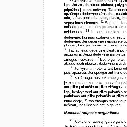
Jei vyrui ar moteriai atsirastų 
ligą. Jei žaizda atrodo įdubusi, palygin
pripažins jį esant nešvarų. Tai dederv
apžiūrėjęs dedervinės žaizdas, nustato
oda, tačiau jose nėra juodų plaukų, 
32
septynioms dienoms.
Septintą dieną
neišsiplėtusi, joje nėra geltonų plaukų 
33
neįdubusios,
žmogus nusiskus, nes
dedervine, kunigas uždarys dar sept
dedervinę. Jei dedervinė neišsiplėtė od
įdubusi, kunigas pripažins jį esant šv
35
Tačiau jeigu dedervinė plėstųsi po 
apžiūrės jį. Jeigu dedervinė išsiplėtusi,
37
žmogus nešvarus.
Bet jeigu, jo aki
ataugę juodi plaukai, dedervinė išgyd
38
Jei vyrui ar moteriai ant kūno o
juos apžiūrėti. Jei spuogai ant kūno od
40
Kai žmogui nuslenka nuo galvos p
jei plaukai jam nuslenka nuo viršugalvio
ant pliko pakaušio ar pliko viršugalvio
liga, besivystanti ant pliko pakaušio ar
patinimas ant pliko pakaušio ar pliko v
44
kūno odoje,
tas žmogus serga raupsa
nešvarų, nes liga yra ant jo galvos.
Nuostatai raupsais sergantiems
45
Kiekvieno raupsų liga sergančio d
Jis turės prisidengti burną ir šaukti: 