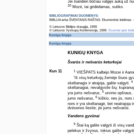
Jei šiandien būčiau valgęs auką už 
20
Mozė, tai girdėdamas, sutiko.
BIBLIOGRAFINIAI DUOMENYS:
BIBLIJA arba ŠVENTASIS RAŠTAS. Ekumeninis leidimas. – Vi
© Lietuvos Biblijos draugija, 1999
© Lietuvos Vyskupų Konferencija, 1999.
Išsamiai apie leid
Kunigų knyga
Kunigų knyga
KUNIGŲ KNYGA
Švarūs ir nešvarūs keturkojai
Kun 11
1
VIEŠPATS kalbėjo Mozei ir Aaro
‘Iš visų keturkojų žemėje šiuos gyv
4
skeltanagis ir atrajoja, galite valgyti.
skeltanagiai, nevalgysite šių: kupranuga
5
yra jums nešvarus,
urvinio opšraus, n
6
jums nešvarus,
kiškio, nes jis, nors 
nors ir yra skeltanagė, bet neatrajoja 
dvėsenos liesite; jie jums nešvarūs.
Vandens gyvūnai
9
Štai ką galite valgyti iš visų vand
pelekus ir žvynus, tokius galite valgyt