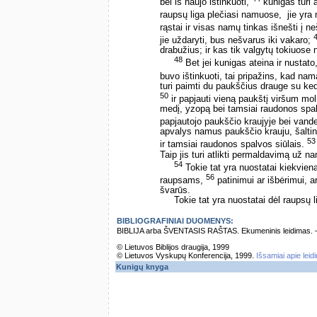
bei iš naujo ištinkuoti,
kunigas turi a
raupsų liga plečiasi namuose, ­ jie yr
rąstai ir visas namų tinkas išnešti į n
jie uždaryti, bus nešvarus iki vakaro;
drabužius; ir kas tik valgytų tokiuose 
48
Bet jei kunigas ateina ir nustato
buvo ištinkuoti, tai pripažins, kad na
turi paimti du paukščius drauge su ke
50
ir papjauti vieną paukštį viršum moli
medį, yzopą bei tamsiai raudonos spa
papjautojo paukščio kraujyje bei vand
apvalys namus paukščio krauju, šalti
53
ir tamsiai raudonos spalvos siūlais.
Taip jis turi atlikti permaldavimą už na
54
Tokie tat yra nuostatai kiekvien
56
raupsams,
patinimui ar išbėrimui,
švarūs.
Tokie tat yra nuostatai dėl raupsų l
BIBLIOGRAFINIAI DUOMENYS:
BIBLIJA arba ŠVENTASIS RAŠTAS. Ekumeninis leidimas. – Vi
© Lietuvos Biblijos draugija, 1999
© Lietuvos Vyskupų Konferencija, 1999.
Išsamiai apie leid
Kunigų knyga