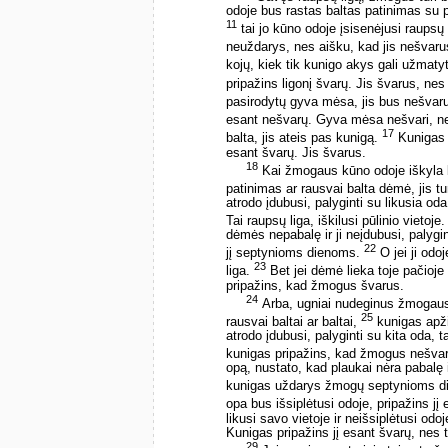
odoje bus rastas baltas patinimas su 
11
tai jo kūno odoje įsisenėjusi raupsų 
neuždarys, nes aišku, kad jis nešvar
kojų, kiek tik kunigo akys gali užmaty
pripažins ligonį švarų. Jis švarus, ne
pasirodytų gyva mėsa, jis bus nešvar
esant nešvarų. Gyva mėsa nešvari, nes
17
balta, jis ateis pas kunigą.
Kunigas a
esant švarų. Jis švarus.
18
Kai žmogaus kūno odoje iškyla b
patinimas ar rausvai balta dėmė, jis tu
atrodo įdubusi, palyginti su likusia oda
Tai raupsų liga, iškilusi pūlinio vietoje
dėmės nepabalę ir ji neįdubusi, palygi
22
jį septynioms dienoms.
O jei ji odoj
23
liga.
Bet jei dėmė lieka toje pačioje v
pripažins, kad žmogus švarus.
24
Arba, ugniai nudeginus žmogaus
25
rausvai baltai ar baltai,
kunigas apži
atrodo įdubusi, palyginti su kita oda, 
kunigas pripažins, kad žmogus nešvar
opą, nustato, kad plaukai nėra pabalę i
kunigas uždarys žmogų septynioms 
opa bus išsiplėtusi odoje, pripažins jį
likusi savo vietoje ir neišsiplėtusi od
Kunigas pripažins jį esant švarų, nes
29