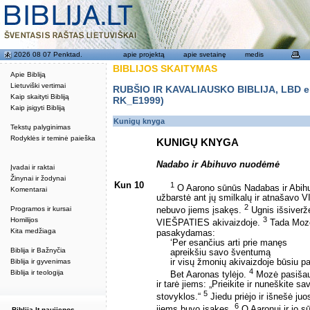
2026 08 07 Penktad.
apie projektą
apie svetainę
medis
BIBLIJOS SKAITYMAS
Apie Bibliją
Lietuviški vertimai
RUBŠIO IR KAVALIAUSKO BIBLIJA, LBD eku
Kaip skaityti Bibliją
RK_E1999)
Kaip įsigyti Bibliją
Kunigų knyga
Tekstų palyginimas
Rodyklės ir teminė paieška
KUNIGŲ KNYGA
Nadabo ir Abihuvo nuodėmė
Įvadai ir raktai
Žinynai ir žodynai
Kun 10
1
O Aarono sūnūs Nadabas ir Abihuv
Komentarai
užbarstė ant jų smilkalų ir atnašavo 
2
Programos ir kursai
nebuvo jiems įsakęs.
Ugnis išsiveržė
3
Homilijos
VIEŠPATIES akivaizdoje.
Tada Mozė 
Kita medžiaga
pasakydamas:
‘Per esančius arti prie manęs
Biblija ir Bažnyčia
apreikšiu savo šventumą
ir visų žmonių akivaizdoje būsiu pa
Biblija ir gyvenimas
4
Biblija ir teologija
Bet Aaronas tylėjo.
Mozė pasišauk
ir tarė jiems: „Prieikite ir nuneškite 
5
stovyklos.“
Jiedu priėjo ir išnešė ju
6
jiems buvo įsakęs.
O Aaronui ir jo s
Biblija.lt naujienos