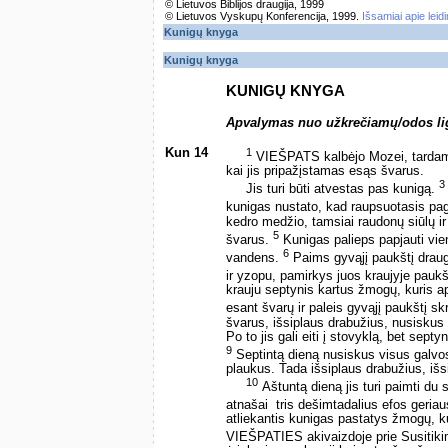
© Lietuvos Biblijos draugija, 1999
© Lietuvos Vyskupų Konferencija, 1999.
Išsamiai apie leid
Kunigų knyga
Kunigų knyga
KUNIGŲ KNYGA
Apvalymas nuo užkrečiamų/odos li
Kun 14
1
VIEŠPATS kalbėjo Mozei, tarda
kai jis pripažįstamas esąs švarus.
3
Jis turi būti atvestas pas kunigą.
kunigas nustato, kad raupsuotasis pag
kedro medžio, tamsiai raudonų siūlų ir 
5
švarus.
Kunigas palieps papjauti vien
6
vandens.
Paims gyvąjį paukštį draug
ir yzopu, pamirkys juos kraujyje pauk
krauju septynis kartus žmogų, kuris a
esant švarų ir paleis gyvąjį paukštį skr
švarus, išsiplaus drabužius, nusiskus
Po to jis gali eiti į stovyklą, bet sep
9
Septintą dieną nusiskus visus galvos,
plaukus. Tada išsiplaus drabužius, iš
10
Aštuntą dieną jis turi paimti du 
atnašai ­ tris dešimtadalius efos geriau
atliekantis kunigas pastatys žmogų, ku
VIEŠPATIES akivaizdoje prie Susitiki