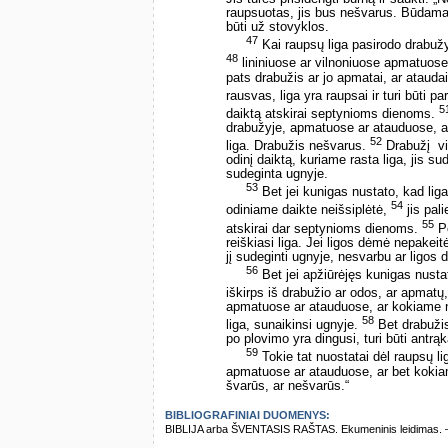
raupsuotas, jis bus nešvarus. Būdamas n
būti už stovyklos.
47
Kai raupsų liga pasirodo drabuž
48
lininiuose ar vilnoniuose apmatuose
pats drabužis ar jo apmatai, ar ataudai
rausvas, liga yra raupsai ir turi būti p
5
daiktą atskirai septynioms dienoms.
drabužyje, apmatuose ar atauduose, ar
52
liga. Drabužis nešvarus.
Drabužį ­ v
odinį daiktą, kuriame rasta liga, jis sud
sudeginta ugnyje.
53
Bet jei kunigas nustato, kad li
54
odiniame daikte neišsiplėtė,
jis pali
55
atskirai dar septynioms dienoms.
Po
reiškiasi liga. Jei ligos dėmė nepakeitė
jį sudeginti ugnyje, nesvarbu ar ligos
56
Bet jei apžiūrėjęs kunigas nustat
iškirps iš drabužio ar odos, ar apmatų
apmatuose ar atauduose, ar kokiame nor
58
liga, sunaikinsi ugnyje.
Bet drabužis,
po plovimo yra dingusi, turi būti antrąk
59
Tokie tat nuostatai dėl raupsų l
apmatuose ar atauduose, ar bet kokiame 
švarūs, ar nešvarūs.“
BIBLIOGRAFINIAI DUOMENYS:
BIBLIJA arba ŠVENTASIS RAŠTAS. Ekumeninis leidimas. – Vi