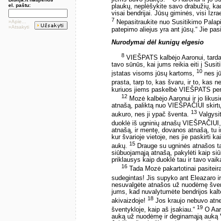
el. paštu:
plaukų, neplėšykite savo drabužių, ka
visai bendrijai. Jūsų giminės, visi Iz
7
»Apie...
Nepasitraukite nuo Susitikimo Pala
»Atsakyti
patepimo aliejus yra ant jūsų.“ Jie pa
Nurodymai dėl kunigų elgesio
8
VIEŠPATS kalbėjo Aaronui, tar
tavo sūnūs, kai jums reikia eiti į Sus
10
įstatas visoms jūsų kartoms,
nes jū
prasta, tarp to, kas švaru, ir to, kas 
kuriuos jiems paskelbė VIEŠPATS pe
12
Mozė kalbėjo Aaronui ir jo likus
atnašą, paliktą nuo VIEŠPAČIUI skirtų 
13
aukuro, nes ji ypač šventa.
Valgysit
duoklė iš ugninių atnašų VIEŠPAČIUI,
atnašą, ir mentę, dovanos atnašą, tu ir
kur švarioje vietoje, nes jie paskirti k
15
aukų.
Drauge su ugninės atnašos tau
siūbuojamąją atnašą, pakylėti kaip s
priklausys kaip duoklė tau ir tavo va
16
Tada Mozė pakartotinai pasiteir
sudegintas! Jis supyko ant Eleazaro ir
nesuvalgėte atnašos už nuodėmę švento
jums, kad nuvalytumėte bendrijos kal
18
akivaizdoje!
Jos kraujo nebuvo atneš
19
šventykloje, kaip aš įsakiau.“
O Aaro
auką už nuodėmę ir deginamąją auką V