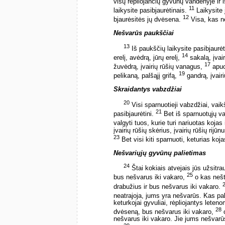
visų rėpliojančių gyvūnų vandenyje ir i
11
laikysite pasibjaurėtinais.
Laikysite 
12
bjaurėsitės jų dvėsena.
Visa, kas ne
Nešvarūs paukščiai
13
Iš paukščių laikysite pasibjaurėti
14
erelį, avėdrą, jūrų erelį,
sakalą, įvair
17
žuvėdrą, įvairių rūšių vanagus,
apuo
19
pelikaną, palšąjį grifą,
gandrą, įvairi
Skraidantys vabzdžiai
20
Visi sparnuotieji vabzdžiai, vai
21
pasibjaurėtini.
Bet iš sparnuotųjų va
valgyti tuos, kurie turi nariuotas kojas
įvairių rūšių skėrius, įvairių rūšių rijūn
23
Bet visi kiti sparnuoti, keturias koj
Nešvariųjų gyvūnų palietimas
24
Štai kokiais atvejais jūs užsitr
25
bus nešvarus iki vakaro,
o kas neštų
drabužius ir bus nešvarus iki vakaro.
neatrajoja, jums yra nešvarūs. Kas pal
keturkojai gyvuliai, rėpliojantys leten
28
dvėseną, bus nešvarus iki vakaro,
o
nešvarus iki vakaro. Jie jums nešvarū