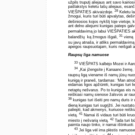
užpils truputį aliejaus ant savo kairio
pašlakstys keletu lašų aliejaus, esanč
28
VIEŠPATIES akivaizdoje.
Keletu la
žmogui, kuris turi būti apvalytas, deši
dešiniosios kojos nykštį toje vietoje,
ant delno aliejumi kunigas pateps galv
permaldavimą jo labui VIEŠPATIES ak
31
balandžių ­ ką žmogus išgali,
vieną ­
su javų atnaša, ir atliks permaldavim
apeigos raupsuotajam, kuris neišgali a
Raupsų liga namuose
33
VIEŠPATS kalbėjo Mozei ir Aaro
34
„Kai įžengsite į Kanaano žemę, 
raupsų ligą viename iš namų jūsų nu
kunigą ir praneš, tardamas: ‘Man atro
eidamas ligos apžiūrėti, kunigas turi l
netaptų nešvarus. Po to kunigas eis n
reiškiasi namų sienose žalsvos ar raus
38
kunigas turi išeiti pro namų duris 
dieną kunigas turi sugrįžti. Jei nustat
paliepti, kad akmenys, kuriuose reiškias
41
vietą.
Namai iš vidaus turi būti kruo
42
miesto į nešvarią vietą.
Tada turi bū
paimta naujo tinko, ir namai ištinkuoti.
43
Jei liga vėl ima plėstis namuose
44