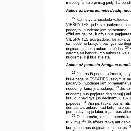
ir sudegins kaip pirmąjį jautį. Tai be
Aukos už bendruomenės/vadų nuo
22
Kai netyčia nusideda valdovas, 
VIEŠPATIES, jo Dievo, įsakymus neturė
padarytoji nuodėmė jam primenama, ji
ožiui ant galvos, ir ožys bus papjaut
VIEŠPATIES akivaizdoje. Tai auka u
už nuodėmę kraujo ir pavilgys juo degi
26
deginamųjų aukų aukuro papėdės.
V
daroma su bendravimo aukos taukais. 
nuodėmę, ir ji bus atleista.
Aukos už paprasto žmogaus nuod
27
Jei kas iš paprastų žmonių nety
kurie pagal VIEŠPATIES įsakymus netur
padarytoji nuodėmė jam primenama vėli
29
nuodėmę, kurią yra padaręs.
Jis už
nuodėmę bus papjauta deginamųjų auk
kraujo ir pavilgys juo deginamųjų aukų 
31
papėdės.
Visi jos taukai bus išimti
dūmais ant aukuro, kad būtų malonus
permaldavimą jo labui, ir jam bus atlei
32
O jei atnaša, kurią jis atveda ka
33
trūkumų.
Jis uždės ranką ant galvos
3
kur pjaunamos deginamosios aukos.