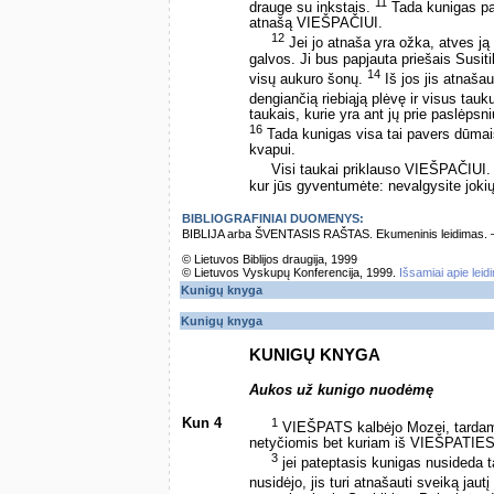
11
drauge su inkstais.
Tada kunigas pav
atnašą VIEŠPAČIUI.
12
Jei jo atnaša yra ožka, atves 
galvos. Ji bus papjauta priešais Susit
14
visų aukuro šonų.
Iš jos jis atnaša
dengiančią riebiąją plėvę ir visus tauk
taukais, kurie yra ant jų prie paslėpsni
16
Tada kunigas visa tai pavers dūmai
kvapui.
Visi taukai priklauso VIEŠPAČIUI
kur jūs gyventumėte: nevalgysite jokių 
BIBLIOGRAFINIAI DUOMENYS:
BIBLIJA arba ŠVENTASIS RAŠTAS. Ekumeninis leidimas. – Vi
© Lietuvos Biblijos draugija, 1999
© Lietuvos Vyskupų Konferencija, 1999.
Išsamiai apie leid
Kunigų knyga
Kunigų knyga
KUNIGŲ KNYGA
Aukos už kunigo nuodėmę
Kun 4
1
VIEŠPATS kalbėjo Mozei, tarda
netyčiomis bet kuriam iš VIEŠPATIES
3
jei pateptasis kunigas nusideda t
nusidėjo, jis turi atnašauti sveiką j