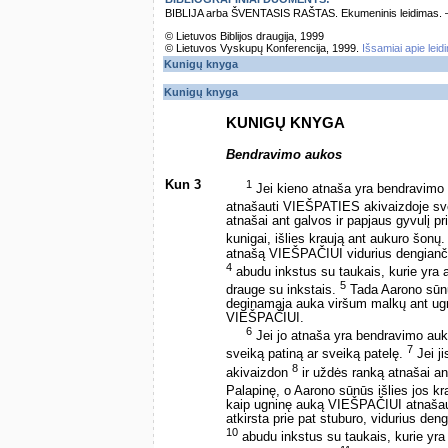
BIBLIJA arba ŠVENTASIS RAŠTAS. Ekumeninis leidimas. – Vi
© Lietuvos Biblijos draugija, 1999
© Lietuvos Vyskupų Konferencija, 1999.
Išsamiai apie leid
Kunigų knyga
Kunigų knyga
KUNIGŲ KNYGA
Bendravimo aukos
Kun 3
1
Jei kieno atnaša yra bendravimo au
atnašauti VIEŠPATIES akivaizdoje sve
atnašai ant galvos ir papjaus gyvulį p
kunigai, išlies kraują ant aukuro šonų
atnašą VIEŠPAČIUI vidurius dengiančią 
4
abudu inkstus su taukais, kurie yra an
5
drauge su inkstais.
Tada Aarono sūnū
deginamąja auka viršum malkų ant ug
VIEŠPAČIUI.
6
Jei jo atnaša yra bendravimo auk
7
sveiką patiną ar sveiką patelę.
Jei j
8
akivaizdon
ir uždės ranką atnašai an
Palapinę, o Aarono sūnūs išlies jos k
kaip ugninę auką VIEŠPAČIUI atnašaus j
atkirsta prie pat stuburo, vidurius deng
10
abudu inkstus su taukais, kurie yra a