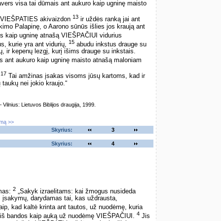
ers visa tai dūmais ant aukuro kaip ugninę maisto
13
ją VIEŠPATIES akivaizdon
ir uždės ranką jai ant
ikimo Palapinę, o Aarono sūnūs išlies jos kraują ant
us kaip ugninę atnašą VIEŠPAČIUI vidurius
15
us, kurie yra ant vidurių,
abudu inkstus drauge su
ų, ir kepenų lezgį, kurį išims drauge su inkstais.
s ant aukuro kaip ugninę maisto atnašą maloniam
17
.
Tai amžinas įsakas visoms jūsų kartoms, kad ir
taukų nei jokio kraujo.“
lnius: Lietuvos Biblijos draugija, 1999.
imą >>
Skyrius:
3
Skyrius:
4
2
mas:
„Sakyk izraelitams: kai žmogus nusideda
 įsakymų, darydamas tai, kas uždrausta,
aip, kad kaltė krinta ant tautos, už nuodėmę, kuria
4
autį iš bandos kaip auką už nuodėmę VIEŠPAČIUI.
Jis