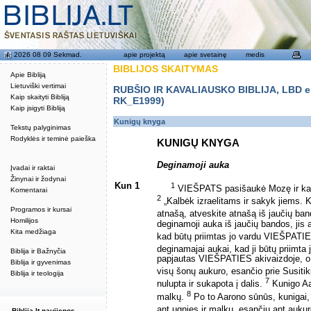
2026 08 09 Sekmad.
apie projektą
apie svetainę
medis
BIBLIJOS SKAITYMAS
Apie Bibliją
Lietuviški vertimai
RUBŠIO IR KAVALIAUSKO BIBLIJA, LBD eku
Kaip skaityti Bibliją
RK_E1999)
Kaip įsigyti Bibliją
Kunigų knyga
Tekstų palyginimas
Rodyklės ir teminė paieška
KUNIGŲ KNYGA
Deginamoji auka
Įvadai ir raktai
Žinynai ir žodynai
Kun 1
1
VIEŠPATS pasišaukė Mozę ir kalb
Komentarai
2
„Kalbėk izraelitams ir sakyk jiems. 
Programos ir kursai
atnašą, atveskite atnašą iš jaučių ba
Homilijos
deginamoji auka iš jaučių bandos, jis a
Kita medžiaga
kad būtų priimtas jo vardu VIEŠPATIE
deginamajai aukai, kad ji būtų priimta
Biblija ir Bažnyčia
papjautas VIEŠPATIES akivaizdoje, o A
Biblija ir gyvenimas
visų šonų aukuro, esančio prie Susiti
Biblija ir teologija
7
nulupta ir sukapota į dalis.
Kunigo Aar
8
malkų.
Po to Aarono sūnūs, kunigai, 
ant ugnies ir malkų, esančių ant auku
Biblija.lt naujienos