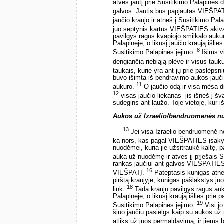
atves jautį prie Susitikimo Palapinės 
galvos. Jautis bus papjautas VIEŠPA
jaučio kraujo ir atneš į Susitikimo Pal
juo septynis kartus VIEŠPATIES akiva
pavilgys ragus kvapiojo smilkalo auk
Palapinėje, o likusį jaučio kraują išli
8
Susitikimo Palapinės įėjimo.
Išims v
dengiančią riebiąją plėvę ir visus tauk
taukais, kurie yra ant jų prie paslėpsni
buvo išimta iš bendravimo aukos jauč
11
aukuro.
O jaučio odą ir visą mėsą dr
12
visas jaučio liekanas ­ jis išneš į šv
sudegins ant laužo. Toje vietoje, kur i
Aukos už Izraelio/bendruomenės 
13
Jei visa Izraelio bendruomenė net
ką nors, kas pagal VIEŠPATIES įsakym
nuodėmei, kuria jie užsitraukė kaltę, 
auką už nuodėmę ir atves jį priešais 
rankas jaučiui ant galvos VIEŠPATIES a
16
VIEŠPATĮ.
Pateptasis kunigas atneš
pirštą kraujyje, kunigas pašlakstys 
18
link.
Tada krauju pavilgys ragus au
Palapinėje, o likusį kraują išlies prie
19
Susitikimo Palapinės įėjimo.
Visi jo
šiuo jaučiu pasielgs kaip su aukos už
atliks už juos permaldavimą, ir jiems 