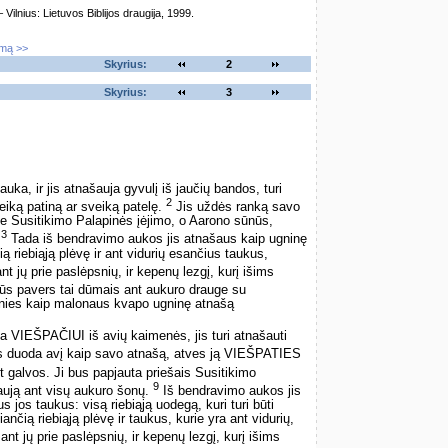
lnius: Lietuvos Biblijos draugija, 1999.
imą >>
Skyrius:
2
Skyrius:
3
ka, ir jis atnašauja gyvulį iš jaučių bandos, turi
2
iką patiną ar sveiką patelę.
Jis uždės ranką savo
rie Susitikimo Palapinės įėjimo, o Aarono sūnūs,
3
.
Tada iš bendravimo aukos jis atnašaus kaip ugninę
riebiąją plėvę ir ant vidurių esančius taukus,
t jų prie paslėpsnių, ir kepenų lezgį, kurį išims
s pavers tai dūmais ant aukuro drauge su
nies kaip malonaus kvapo ugninę atnašą
a VIEŠPAČIUI iš avių kaimenės, jis turi atnašauti
is duoda avį kaip savo atnašą, atves ją VIEŠPATIES
t galvos. Ji bus papjauta priešais Susitikimo
9
raują ant visų aukuro šonų.
Iš bendravimo aukos jis
os taukus: visą riebiąją uodegą, kuri turi būti
iančią riebiąją plėvę ir taukus, kurie yra ant vidurių,
nt jų prie paslėpsnių, ir kepenų lezgį, kurį išims