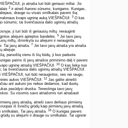
EŠPAČIUI, jo atnaša turi būti geriausi miltai. Jis
2
kalais
ir atneš Aarono sūnums, kunigams. Kunigas,
aliejaus, drauge su visais smilkalais pavers šią
3
, malonaus kvapo ugninę auką VIEŠPAČIUI.
O kas
 jo sūnums; tai švenčiausia dalis ugninių atnašų
nyje, ji turi būti iš geriausių miltų: nerauginti
5
augintos aliejumi apteptos bandelės.
Jei tavo javų
usių miltų, išminkyta su aliejumi ir nerauginta.
7
mi. Tai javų atnaša.
Jei tavo javų atnaša yra atnaša
ų aliejuje.
ą, paruoštą vienu iš šių būdų, ji bus paduota
nigas paims iš javų atnašos priminimo dalį ir pavers
10
 kvapo ugninę atnašą VIEŠPAČIUI.
O kas lieka nuo
s; tai švenčiausia dalis ugninių atnašų VIEŠPAČIUI.
 VIEŠPAČIUI, turi būti neraugintos, nes nei raugo,
12
gninės aukos VIEŠPAČIUI.
Jas galite atnešti
ačiau ant aukuro jos nebus dedamos, kad duotų
ukas pasūdysi druska. Tenestinga tavo javų
kos. Su visomis savo atnašomis turi atnašauti
rmienų javų atnašą, atneši savo derliaus pirmienų
kruopas iš šviežių grūdų kaip pirmienų javų atnašą.
16
si smilkalais. Tai javų atnaša.
O kunigas pavers
ų grūdų su aliejumi ir drauge su smilkalais. Tai ugninė