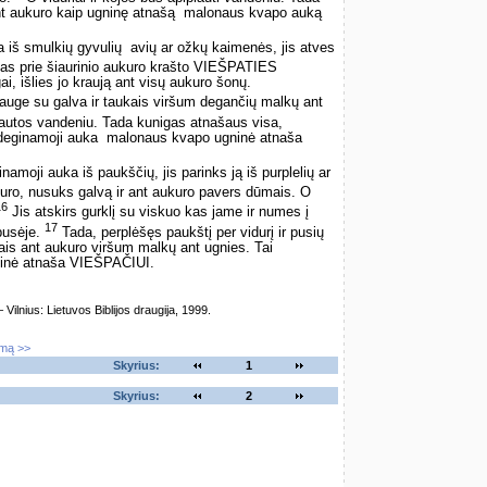
t aukuro kaip ugninę atnašą ­ malonaus kvapo auką
 iš smulkių gyvulių ­ avių ar ožkų kaimenės, jis atves
as prie šiaurinio aukuro krašto VIEŠPATIES
i, išlies jo kraują ant visų aukuro šonų.
auge su galva ir taukais viršum degančių malkų ant
plautos vandeniu. Tada kunigas atnašaus visa,
deginamoji auka ­ malonaus kvapo ugninė atnaša
moji auka iš paukščių, jis parinks ją iš purplelių ar
kuro, nusuks galvą ir ant aukuro pavers dūmais. O
16
Jis atskirs gurklį su viskuo kas jame ir numes į
17
 pusėje.
Tada, perplėšęs paukštį per vidurį ir pusių
is ant aukuro viršum malkų ant ugnies. Tai
ninė atnaša VIEŠPAČIUI.
lnius: Lietuvos Biblijos draugija, 1999.
imą >>
Skyrius:
1
Skyrius:
2