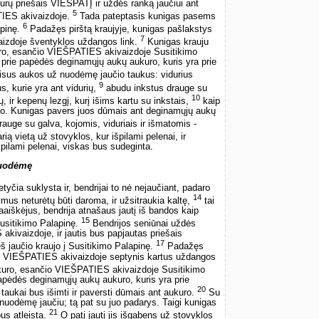
durų priešais VIEŠPATĮ ir uždės ranką jaučiui ant
5
TIES akivaizdoje.
Tada pateptasis kunigas pasems
6
apinę.
Padažęs pirštą kraujyje, kunigas pašlakstys
7
izdoje šventyklos uždangos link.
Kunigas krauju
uro, esančio VIEŠPATIES akivaizdoje Susitikimo
es prie papėdės deginamųjų aukų aukuro, kuris yra prie
isus aukos už nuodėmę jaučio taukus: vidurius
9
us, kurie yra ant vidurių,
abudu inkstus drauge su
10
ų, ir kepenų lezgį, kurį išims kartu su inkstais,
kaip
io. Kunigas pavers juos dūmais ant deginamųjų aukų
auge su galva, kojomis, viduriais ir išmatomis ­
arią vietą už stovyklos, kur išpilami pelenai, ir
špilami pelenai, viskas bus sudeginta.
nuodėmę
yčia suklysta ir, bendrijai to nė nejaučiant, padaro
14
us neturėtų būti daroma, ir užsitraukia kaltę,
tai
paaiškėjus, bendrija atnašaus jautį iš bandos kaip
15
Susitikimo Palapinę.
Bendrijos seniūnai uždės
kivaizdoje, ir jautis bus papjautas priešais
17
 jaučio kraujo į Susitikimo Palapinę.
Padažęs
juo VIEŠPATIES akivaizdoje septynis kartus uždangos
kuro, esančio VIEŠPATIES akivaizdoje Susitikimo
 papėdės deginamųjų aukų aukuro, kuris yra prie
20
 taukai bus išimti ir paversti dūmais ant aukuro.
Su
 nuodėmę jaučiu; tą pat su juo padarys. Taigi kunigas
21
bus atleista.
O patį jautį jis išgabens už stovyklos