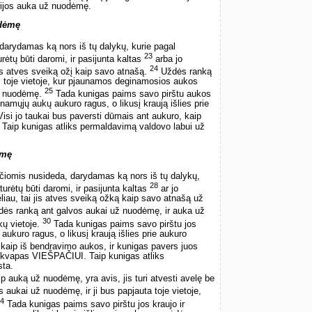
ndrijos auka už nuodėmę.
dėmę
darydamas ką nors iš tų dalykų, kurie pagal
23
tų būti daromi, ir pasijunta kaltas
arba jo
24
s atves sveiką ožį kaip savo atnašą.
Uždės ranką
as toje vietoje, kur pjaunamos deginamosios aukos
25
ž nuodėmę.
Tada kunigas paims savo pirštu aukos
namųjų aukų aukuro ragus, o likusį kraują išlies prie
isi jo taukai bus paversti dūmais ant aukuro, kaip
Taip kunigas atliks permaldavimą valdovo labui už
ėmę
čiomis nusideda, darydamas ką nors iš tų dalykų,
28
ėtų būti daromi, ir pasijunta kaltas
ar jo
au, tai jis atves sveiką ožką kaip savo atnašą už
dės ranką ant galvos aukai už nuodėmę, ir auka už
30
ų vietoje.
Tada kunigas paims savo pirštu jos
aukuro ragus, o likusį kraują išlies prie aukuro
, kaip iš bendravimo aukos, ir kunigas pavers juos
 kvapas VIEŠPAČIUI. Taip kunigas atliks
sta.
ip auką už nuodėmę, yra avis, jis turi atvesti avelę be
 aukai už nuodėmę, ir ji bus papjauta toje vietoje,
4
Tada kunigas paims savo pirštu jos kraujo ir