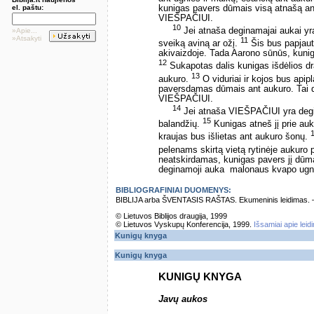
kunigas pavers dūmais visą atnašą an
el. paštu:
VIEŠPAČIUI.
10
Jei atnaša deginamajai aukai yra
»Apie...
»Atsakyti
11
sveiką aviną ar ožį.
Šis bus papjaut
akivaizdoje. Tada Aarono sūnūs, kuniga
12
Sukapotas dalis kunigas išdėlios dr
13
aukuro.
O viduriai ir kojos bus api
paversdamas dūmais ant aukuro. Tai 
VIEŠPAČIUI.
14
Jei atnaša VIEŠPAČIUI yra degina
15
balandžių.
Kunigas atneš jį prie au
kraujas bus išlietas ant aukuro šonų.
pelenams skirtą vietą rytinėje aukuro
neatskirdamas, kunigas pavers jį dūma
deginamoji auka ­ malonaus kvapo ug
BIBLIOGRAFINIAI DUOMENYS:
BIBLIJA arba ŠVENTASIS RAŠTAS. Ekumeninis leidimas. – Vi
© Lietuvos Biblijos draugija, 1999
© Lietuvos Vyskupų Konferencija, 1999.
Išsamiai apie leid
Kunigų knyga
Kunigų knyga
KUNIGŲ KNYGA
Javų aukos