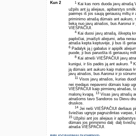
Kun 2
1
Kai kas nors duoda javų atnašą VI
užpils ant jų aliejaus, apibarstys smil
paėmęs iš jos saują geriausių miltų ir 
priminimo atnašą dūmais ant aukuro
lieka nuo javų atnašos, bus Aaronui ir
VIEŠPAČIUI.
4
Kai duosi javų atnašą, iškeptą kros
papločiai, įmaišyti aliejumi, arba ner
atnaša kepta keptuvėje, ji bus iš geria
6
Padalyk ją į gabalus ir apipilk alieju
puode, ji bus paruošta iš geriausių milt
8
Kai atneši VIEŠPAČIUI javų atnaš
9
kunigui, ir šis padės ją ant aukuro.
Ku
ją dūmais ant aukuro kaip malonaus
javų atnašos, bus Aaronui ir jo sūnum
11
Visos javų atnašos, kurias duodi
nei medaus nepaversi dūmais kaip u
VIEŠPAČIUI kaip pirmienų atnašas, t
13
malonų kvapą.
Visas javų atnašų a
atnašoms tavo Sandoros su Dievu drus
druskos.
14
Jei neši VIEŠPAČIUI derliaus pi
šviežias ugnyje pagruzdintas varpas, 
15
Užpilsi ant jos aliejaus ir apibarsty
dūmais jos priminimo dalį ­ dalį švieži
atnaša VIEŠPAČIUI.
BIBLIOGRAFINIAI DUOMENYS: