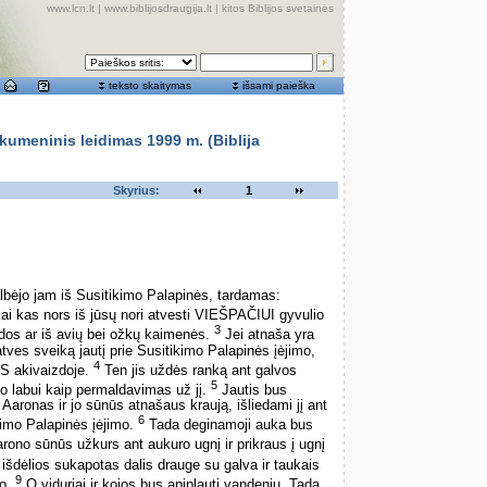
www.lcn.lt
|
www.biblijosdraugija.lt
|
kitos Biblijos svetainės
teksto skaitymas
išsami paieška
meninis leidimas 1999 m. (Biblija
Skyrius:
1
ėjo jam iš Susitikimo Palapinės, tardamas:
Kai kas nors iš jūsų nori atvesti VIEŠPAČIUI gyvulio
3
ndos ar iš avių bei ožkų kaimenės.
Jei atnaša yra
tves sveiką jautį prie Susitikimo Palapinės įėjimo,
4
S akivaizdoje.
Ten jis uždės ranką ant galvos
5
 jo labui kaip permaldavimas už jį.
Jautis bus
aronas ir jo sūnūs atnašaus kraują, išliedami jį ant
6
kimo Palapinės įėjimo.
Tada deginamoji auka bus
ono sūnūs užkurs ant aukuro ugnį ir prikraus į ugnį
išdėlios sukapotas dalis drauge su galva ir taukais
9
ro.
O viduriai ir kojos bus apiplauti vandeniu. Tada