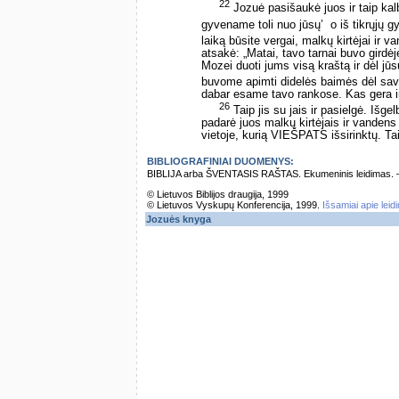
22
Jozuė pasišaukė juos ir taip ka
gyvename toli nuo jūsų’ ­ o iš tikrųjų
laiką būsite vergai, malkų kirtėjai i
atsakė: „Matai, tavo tarnai buvo gird
Mozei duoti jums visą kraštą ir dėl jūs
buvome apimti didelės baimės dėl savo
dabar esame tavo rankose. Kas gera ir 
26
Taip jis su jais ir pasielgė. Išge
padarė juos malkų kirtėjais ir vandens
vietoje, kurią VIEŠPATS išsirinktų. Taip 
BIBLIOGRAFINIAI DUOMENYS:
BIBLIJA arba ŠVENTASIS RAŠTAS. Ekumeninis leidimas. – Vi
© Lietuvos Biblijos draugija, 1999
© Lietuvos Vyskupų Konferencija, 1999.
Išsamiai apie leid
Jozuės knyga