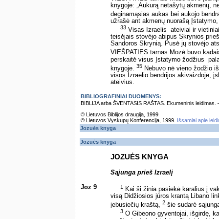
knygoje: „Aukurą netašytų akmenų, nepal
deginamąsias aukas bei aukojo bend
užrašė ant akmenų nuorašą Įstatymo, 
33
Visas Izraelis ­ ateiviai ir vietin
teisėjais stovėjo abipus Skrynios pri
Sandoros Skrynią. Pusė jų stovėjo atsi
VIEŠPATIES tarnas Mozė buvo kadaise 
perskaitė visus Įstatymo žodžius ­ pal
35
knygoje.
Nebuvo nė vieno žodžio iš
visos Izraelio bendrijos akivaizdoje, į
ateivius.
BIBLIOGRAFINIAI DUOMENYS:
BIBLIJA arba ŠVENTASIS RAŠTAS. Ekumeninis leidimas. – Vi
© Lietuvos Biblijos draugija, 1999
© Lietuvos Vyskupų Konferencija, 1999.
Išsamiai apie leid
Jozuės knyga
Jozuės knyga
JOZUĖS KNYGA
Sąjunga prieš Izraelį
Joz 9
1
Kai ši žinia pasiekė karalius į va
visą Didžiosios jūros krantą Libano link
2
jebusiečių kraštą,
šie sudarė sąjungą 
3
O Gibeono gyventojai, išgirdę, ka