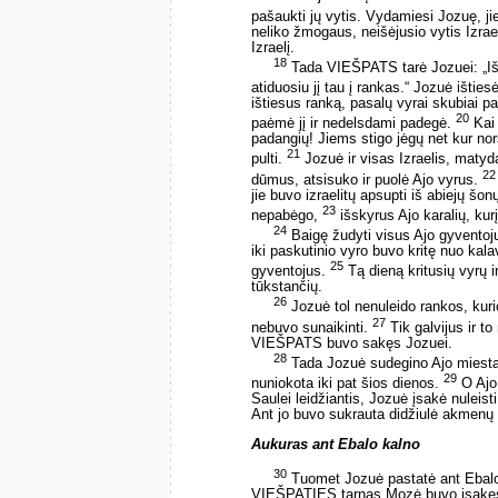
pašaukti jų vytis. Vydamiesi Jozuę, j
neliko žmogaus, neišėjusio vytis Izrael
Izraelį.
18
Tada VIEŠPATS tarė Jozuei: „Ištie
atiduosiu jį tau į rankas.“ Jozuė ištiesė
ištiesus ranką, pasalų vyrai skubiai pa
20
paėmė jį ir nedelsdami padegė.
Kai 
padangių! Jiems stigo jėgų net kur no
21
pulti.
Jozuė ir visas Izraelis, matyd
22
dūmus, atsisuko ir puolė Ajo vyrus.
jie buvo izraelitų apsupti iš abiejų šon
23
nepabėgo,
išskyrus Ajo karalių, kur
24
Baigę žudyti visus Ajo gyventojus
iki paskutinio vyro buvo kritę nuo kalavi
25
gyventojus.
Tą dieną kritusių vyrų i
tūkstančių.
26
Jozuė tol nenuleido rankos, kurioj
27
nebuvo sunaikinti.
Tik galvijus ir to
VIEŠPATS buvo sakęs Jozuei.
28
Tada Jozuė sudegino Ajo miestą ir
29
nuniokota iki pat šios dienos.
O Ajo 
Saulei leidžiantis, Jozuė įsakė nuleist
Ant jo buvo sukrauta didžiulė akmenų k
Aukuras ant Ebalo kalno
30
Tuomet Jozuė pastatė ant Ebalo
VIEŠPATIES tarnas Mozė buvo įsakęs 