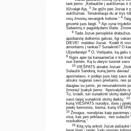
tarė jiems: „Keliaukite į aukštumas ir 
3
išžvalgė Ają.
Jie grįžo pas Jozuę ir 
aukštumas. Tenukeliauja du ar trys tūk
4
visų žmonių nevargink kelione.“
Taigi
5
privertė juos bėgti.
Ajo vyrai trisdeši
Šebarimų ir paguldydami šlaite. Žmonėm
6
Tada Jozuė persiplėšė drabužius. J
apsibarstę dulkėmis galvas, ligi vak
DIEVE! ­ meldėsi Jozuė. ­ Kodėl iš viso
amoritams į rankas? Sunaikinti? O k
8
Užjordanėje!
O, Viešpatie, ką galiu s
9
Išgirs apie tai kanaaniečiai ir kiti 
nuo žemės. Ką tu darysi tuomet savo 
10
VIEŠPATS atsakė Jozuei: „Stoki
Sulaužė Sandorą, kurią jiems daviau! Ji
apsimelavo, ir įsidėjo juos tarp savo d
atsuks nugaras savo priešams, nes pat
daugiau su jumis, jei nesunaikinsite pa
žmonių! Įsakyk jiems: ‘Apsivalykite ry
Tu, Izraeli, turi sunaikinti skirtų daik
14
savo tarpo sunaikinti skirtų daiktų.’
kurią VIEŠPATS nurodys, išeis į priekį 
priekį šeimomis; šeima, kurią VIEŠPATS
15
Žmogus, nurodytas kaip pasiėmęs sunai
visa, kas jam priklauso, ­ nes sulauž
nusikaltimą.“
16
Kitą rytą anksti Jozuė pašaukė 
liepė išeiti į priekį Judo giminės kiltim