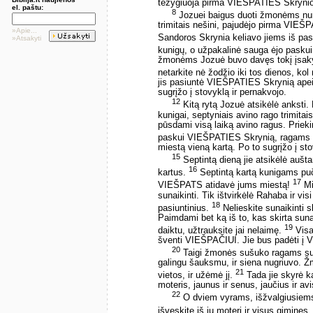
težygiuoja pirma VIEŠPATIES Skrynio
el. paštu:
8
Jozuei baigus duoti žmonėms nuro
trimitais nešini, pajudėjo pirma VIE
»Apie...
Sandoros Skrynia keliavo jiems iš pa
»Atsakyti
kunigų, o užpakalinė sauga ėjo paskui
žmonėms Jozuė buvo davęs tokį įsakym
netarkite nė žodžio iki tos dienos, ko
jis pasiuntė VIEŠPATIES Skrynią apeiti
sugrįžo į stovyklą ir pernakvojo.
12
Kitą rytą Jozuė atsikėlė ankst
kunigai, septyniais avino rago trimit
pūsdami visą laiką avino ragus. Priek
paskui VIEŠPATIES Skrynią, ragams v
miestą vieną kartą. Po to sugrįžo į sto
15
Septintą dieną jie atsikėlė aušta
16
kartus.
Septintą kartą kunigams pu
17
VIEŠPATS atidavė jums miestą!
Mi
sunaikinti. Tik ištvirkėlė Rahaba ir vi
18
pasiuntinius.
Nelieskite sunaikinti s
Paimdami bet ką iš to, kas skirta sunai
19
daiktu, užtrauksite jai nelaimę.
Visas
šventi VIEŠPAČIUI. Jie bus padėti į 
20
Taigi žmonės sušuko ragams su
galingu šauksmu, ir siena nugriuvo. Žm
21
vietos, ir užėmė jį.
Tada jie skyrė ka
moteris, jaunus ir senus, jaučius ir avi
22
O dviem vyrams, išžvalgiusiems k
išveskite iš jų moterį ir visus gimines,