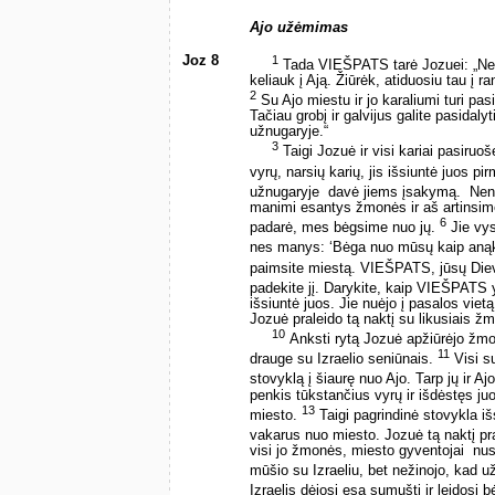
Ajo užėmimas
Joz 8
1
Tada VIEŠPATS tarė Jozuei: „Nebi
keliauk į Ają. Žiūrėk, atiduosiu tau į r
2
Su Ajo miestu ir jo karaliumi turi pasie
Tačiau grobį ir galvijus galite pasidal
užnugaryje.“
3
Taigi Jozuė ir visi kariai pasiruoš
vyrų, narsių karių, jis išsiuntė juos p
užnugaryje ­ davė jiems įsakymą. ­ Nen
manimi esantys žmonės ir aš artinsimės
6
padarė, mes bėgsime nuo jų.
Jie vys
nes manys: ‘Bėga nuo mūsų kaip anąk
paimsite miestą. VIEŠPATS, jūsų Dieva
padekite jį. Darykite, kaip VIEŠPATS 
išsiuntė juos. Jie nuėjo į pasalos vietą 
Jozuė praleido tą naktį su likusiais ž
10
Anksti rytą Jozuė apžiūrėjo žmon
11
drauge su Izraelio seniūnais.
Visi su
stovyklą į šiaurę nuo Ajo. Tarp jų ir A
penkis tūkstančius vyrų ir išdėstęs juo
13
miesto.
Taigi pagrindinė stovykla iš
vakarus nuo miesto. Jozuė tą naktį pr
visi jo žmonės, miesto gyventojai ­ nus
mūšio su Izraeliu, bet nežinojo, kad 
Izraelis dėjosi esą sumušti ir leidosi 