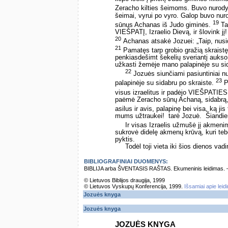
Zeracho kilties šeimoms. Buvo nurod
šeimai, vyrui po vyro. Galop buvo n
19
sūnus Achanas iš Judo giminės.
Ta
VIEŠPATĮ, Izraelio Dievą, ir šlovink j
20
Achanas atsakė Jozuei: „Taip, nusid
21
Pamatęs tarp grobio gražią skraistę 
penkiasdešimt šekelių sveriantį aukso l
užkasti žemėje mano palapinėje su sid
22
Jozuės siunčiami pasiuntiniai n
23
palapinėje su sidabru po skraiste.
P
visus izraelitus ir padėjo VIEŠPATIES
paėmė Zeracho sūnų Achaną, sidabrą, sk
asilus ir avis, palapinę bei visa, ką jis
mums užtraukei! ­ tarė Jozuė. ­ Šiand
Ir visas Izraelis užmušė jį akmeni
sukrovė didelę akmenų krūvą, kuri teb
pyktis.
Todėl toji vieta iki šios dienos va
BIBLIOGRAFINIAI DUOMENYS:
BIBLIJA arba ŠVENTASIS RAŠTAS. Ekumeninis leidimas. – Vi
© Lietuvos Biblijos draugija, 1999
© Lietuvos Vyskupų Konferencija, 1999.
Išsamiai apie leid
Jozuės knyga
Jozuės knyga
JOZUĖS KNYGA