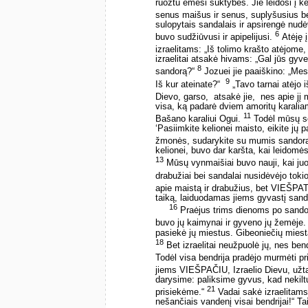
ruožtu ėmėsi suktybės. Jie leidosi į k
senus maišus ir senus, suplyšusius b
sulopytais sandalais ir apsirengė nudė
6
buvo sudžiūvusi ir apipelijusi.
Atėję į
izraelitams: „Iš tolimo krašto atėjom
izraelitai atsakė hivams: „Gal jūs gy
8
sandorą?“
Jozuei jie paaiškino: „Mes 
9
Iš kur ateinate?“ ­
„Tavo tarnai atėjo 
Dievo, garso, ­ atsakė jie, ­ nes apie 
visa, ką padarė dviem amoritų karaliam
11
Bašano karaliui Ogui.
Todėl mūsų sen
‘Pasiimkite kelionei maisto, eikite jų p
žmonės, sudarykite su mumis sandorą
kelionei, buvo dar karšta, kai leidomės 
13
Mūsų vynmaišiai buvo nauji, kai juos
drabužiai bei sandalai nusidėvėjo toki
apie maistą ir drabužius, bet VIEŠPA
taiką, laiduodamas jiems gyvastį sando
16
Praėjus trims dienoms po sandoros
buvo jų kaimynai ir gyveno jų žemėje
pasiekė jų miestus. Gibeoniečių miesta
18
Bet izraelitai neužpuolė jų, nes ben
Todėl visa bendrija pradėjo murmėti p
jiems VIEŠPAČIU, Izraelio Dievu, užta
darysime: paliksime gyvus, kad nekiltų
21
prisiekėme.“
Vadai sakė izraelitams:
nešančiais vandenį visai bendrijai!“ Ta