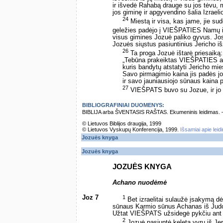
ir išvedė Rahabą drauge su jos tėvu, mo
jos giminę ir apgyvendino šalia Izraeli
24
Miestą ir visa, kas jame, jie sude
geležies padėjo į VIEŠPATIES Namų 
visus gimines Jozuė paliko gyvus. Jos 
Jozuės siųstus pasiuntinius Jericho iš
26
Ta proga Jozuė ištarė priesaiką:
„Tebūna prakeiktas VIEŠPATIES a
kuris bandytų atstatyti Jericho mie
Savo pirmagimio kaina jis padės j
ir savo jauniausiojo sūnaus kaina p
27
VIEŠPATS buvo su Jozue, ir jo g
BIBLIOGRAFINIAI DUOMENYS:
BIBLIJA arba ŠVENTASIS RAŠTAS. Ekumeninis leidimas. – Vi
© Lietuvos Biblijos draugija, 1999
© Lietuvos Vyskupų Konferencija, 1999.
Išsamiai apie leid
Jozuės knyga
Jozuės knyga
JOZUĖS KNYGA
Achano nuodėmė
Joz 7
1
Bet izraelitai sulaužė įsakymą dė
sūnaus Karmio sūnus Achanas iš Judo g
Užtat VIEŠPATS užsidegė pykčiu ant i
2
Jozuė pasiuntė keletą vyrų iš Jeri