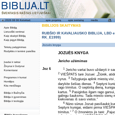
2026 08 06 Ketvirtad.
apie projektą
apie svetainę
medis
BIBLIJOS SKAITYMAS
Apie Bibliją
Lietuviški vertimai
RUBŠIO IR KAVALIAUSKO BIBLIJA, LBD eku
Kaip skaityti Bibliją
RK_E1999)
Kaip įsigyti Bibliją
Jozuės knyga
Tekstų palyginimas
Rodyklės ir teminė paieška
JOZUĖS KNYGA
Jericho užėmimas
Įvadai ir raktai
Žinynai ir žodynai
Joz 6
1
Jericho vartai buvo uždaryti ir sau
Komentarai
2
VIEŠPATS tarė Jozuei: „Žiūrėk, atiduo
Programos ir kursai
3
vyrus.
Težygiuoja aplink miestą visi 
Homilijos
4
darykite šešias dienas.
Septyni kunig
Kita medžiaga
rago trimitus. O septintą dieną, kunig
5
kartus.
Pasigirdus ilgam rago garsui, 
Biblija ir Bažnyčia
galingu šauksmu. Tada miesto sienų m
Biblija ir gyvenimas
kiekvienas iš savo vietos.“
Biblija ir teologija
6
Nūno sūnus Jozuė pasišaukė kunig
Septyni kunigai, eidami pirma VIEŠPA
7
trimitus.“
O žmonėms jis tarė: „Pajudė
Biblija.lt naujienos