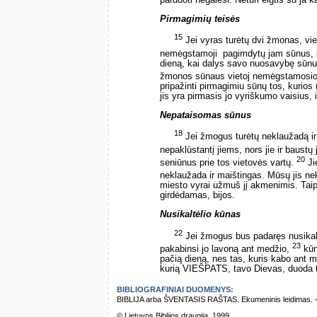
parduoti negalėsi. Neturi elgtis su ja k
Pirmagimių teisės
15
Jei vyras turėtų dvi žmonas, vien
nemėgstamoji ­ pagimdytų jam sūnus,
dieną, kai dalys savo nuosavybę sūnu
žmonos sūnaus vietoj nemėgstamosio
pripažinti pirmagimiu sūnų tos, kurios 
jis yra pirmasis jo vyriškumo vaisius, 
Nepataisomas sūnus
18
Jei žmogus turėtų neklaužadą ir 
nepaklūstantį jiems, nors jie ir baustų 
20
seniūnus prie tos vietovės vartų.
Ji
neklaužada ir maištingas. Mūsų jis nekl
miesto vyrai užmuš jį akmenimis. Taip p
girdėdamas, bijos.
Nusikaltėlio kūnas
22
Jei žmogus bus padaręs nusikalt
23
pakabinsi jo lavoną ant medžio,
kūna
pačią dieną, nes tas, kuris kabo ant m
kurią VIEŠPATS, tavo Dievas, duoda t
BIBLIOGRAFINIAI DUOMENYS:
BIBLIJA arba ŠVENTASIS RAŠTAS. Ekumeninis leidimas. – Vi
© Lietuvos Biblijos draugija, 1999