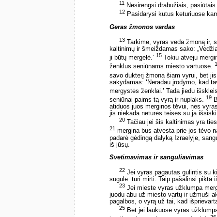
11
Nesirengsi drabužiais, pasiūtais i
12
Pasidarysi kutus keturiuose kam
Geras žmonos vardas
13
Tarkime, vyras veda žmoną ir, s
kaltinimų ir šmeiždamas sako: „Vedžia
15
ji būtų mergelė.’
Tokiu atveju mergi
ženklus seniūnams miesto vartuose.
savo dukterį žmona šiam vyrui, bet ji
sakydamas: ‘Neradau įrodymo, kad tav
mergystės ženklai.’ Tada jiedu išskle
19
seniūnai paims tą vyrą ir nuplaks.
B
atiduos juos merginos tėvui, nes vyras
jis niekada neturės teisės su ja išsiskir
20
Tačiau jei šis kaltinimas yra ti
21
mergina bus atvesta prie jos tėvo n
padarė gėdingą dalyką Izraelyje, sang
iš jūsų.
Svetimavimas ir sanguliavimas
22
Jei vyras pagautas gulintis su kit
sugulė ­ turi mirti. Taip pašalinsi pikta i
23
Jei mieste vyras užklumpa mergin
juodu abu už miesto vartų ir užmuši 
pagalbos, o vyrą už tai, kad išprievar
25
Bet jei laukuose vyras užklumpa 
26