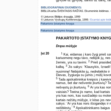
gyvybė už gyvybę, dantis už dantį, ra
BIBLIOGRAFINIAI DUOMENYS:
BIBLIJA arba ŠVENTASIS RAŠTAS. Ekumeninis leidimas. – Vi
© Lietuvos Biblijos draugija, 1999
© Lietuvos Vyskupų Konferencija, 1999.
Išsamiai apie leid
Pakartoto Įstatymo knyga
Pakartoto Įstatymo knyga
PAKARTOTO ĮSTATYMO KNY
Drąsa mūšyje
Įst 20
1
Kai, eidamas į karo žygį prieš sa
kariuomenę negu tavo, nebijok jų, nes
2
žemės, yra su tavimi.
Prieš prasided
3
kalbą.
Jis sakys: ‘Klausykis, Izraeli
nusiminę! Nebijokite jų, nedrebėkite i
Dievas, žygiuoja su jumis į mūšį kovoti
5
Tada apskaitininkai kreipsis į kareiv
namus, bet dar nešventė įkurtuvių? Tee
6
nešvęstų jo įkurtuvių.
Ar yra kas nor
vaisiais? Teeina jis namo, kad kartais
yra kas nors, kas susižadėjo su moter
kartais nežūtų mūšyje, ir kitas jos ne
sakys: ‘Ar yra kas nors išsigandęs ir 
9
neišblėstų.’
Apskaitininkams baigus 