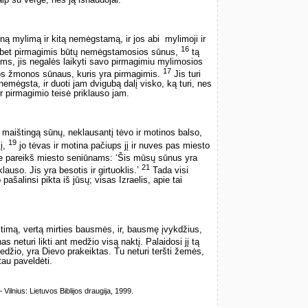
aip su verge, nes ją išnaudojai.
ą mylimą ir kitą nemėgstamą, ir jos abi ­ mylimoji ir
16
 bet pirmagimis būtų nemėgstamosios sūnus,
tą
ms, jis negalės laikyti savo pirmagimiu mylimosios
17
s žmonos sūnaus, kuris yra pirmagimis.
Jis turi
nemėgsta, ir duoti jam dvigubą dalį visko, ką turi, nes
ir pirmagimio teisė priklauso jam.
maištingą sūnų, neklausantį tėvo ir motinos balso,
19
jį,
jo tėvas ir motina pačiups jį ir nuves pas miesto
e pareikš miesto seniūnams: ‘Šis mūsų sūnus yra
21
auso. Jis yra besotis ir girtuoklis.’
Tada visi
ašalinsi pikta iš jūsų; visas Izraelis, apie tai
imą, vertą mirties bausmės, ir, bausmę įvykdžius,
s neturi likti ant medžio visą naktį. Palaidosi jį tą
edžio, yra Dievo prakeiktas. Tu neturi teršti žemės,
au paveldėti.
lnius: Lietuvos Biblijos draugija, 1999.