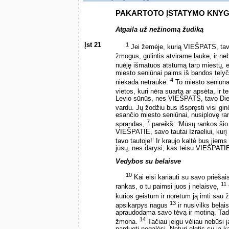
PAKARTOTO ĮSTATYMO KNY
Atgaila už nežinomą žudiką
Įst 21
1
Jei žemėje, kurią VIEŠPATS, tav
žmogus, gulintis atvirame lauke, ir n
nuėję išmatuos atstumą tarp miestų, e
miesto seniūnai paims iš bandos telyči
4
niekada netraukė.
To miesto seniūnai 
vietos, kuri nėra suarta ar apsėta, ir 
Levio sūnūs, nes VIEŠPATS, tavo Dieva
vardu. Jų žodžiu bus išspręsti visi ginč
esančio miesto seniūnai, nusiplovę ran
7
sprandas,
pareikš: ‘Mūsų rankos šio 
VIEŠPATIE, savo tautai Izraeliui, kurį 
tavo tautoje!’ Ir kraujo kaltė bus jiems
jūsų, nes darysi, kas teisu VIEŠPATI
Vedybos su belaisve
10
Kai eisi kariauti su savo priešai
11
rankas, o tu paimsi juos į nelaisvę,
kurios geistum ir norėtum ją imti sau
13
apsikarpys nagus
ir nusivilks bela
apraudodama savo tėvą ir motiną. Tada g
14
žmona.
Tačiau jeigu vėliau nebūsi ja