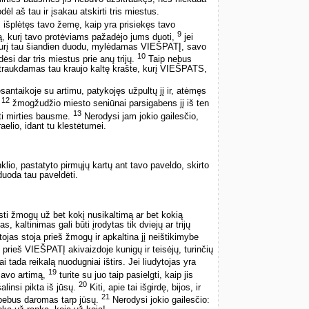
dėl aš tau ir įsakau atskirti tris miestus.
šplėtęs tavo žemę, kaip yra prisiekęs tavo
9
ą, kurį tavo protėviams pažadėjo jums duoti,
jei
 kurį tau šiandien duodu, mylėdamas VIEŠPATĮ, savo
10
dėsi dar tris miestus prie anų trijų.
Taip nebus
traukdamas tau kraujo kaltę krašte, kurį VIEŠPATS,
antaikoje su artimu, patykojęs užpultų jį ir, atėmęs
12
,
žmogžudžio miesto seniūnai parsigabens jį iš ten
13
sti mirties bausme.
Nerodysi jam jokio gailesčio,
raelio, idant tu klestėtumei.
lio, pastatyto pirmųjų kartų ant tavo paveldo, skirto
uoda tau paveldėti.
ti žmogų už bet kokį nusikaltimą ar bet kokią
 kaltinimas gali būti įrodytas tik dviejų ar trijų
ojas stoja prieš žmogų ir apkaltina jį neištikimybe
 prieš VIEŠPATĮ akivaizdoje kunigų ir teisėjų, turinčių
i tada reikalą nuodugniai ištirs. Jei liudytojas yra
19
 savo artimą,
turite su juo taip pasielgti, kaip jis
20
alinsi pikta iš jūsų.
Kiti, apie tai išgirdę, bijos, ir
21
bebus daromas tarp jūsų.
Nerodysi jokio gailesčio: