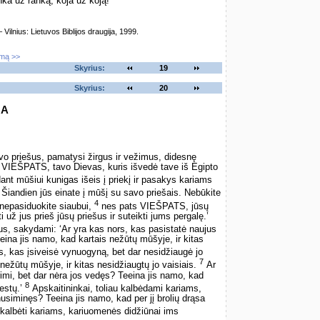
nka už ranką, koja už koją!
lnius: Lietuvos Biblijos draugija, 1999.
imą >>
Skyrius:
19
Skyrius:
20
GA
vo priešus, pamatysi žirgus ir vežimus, didesnę
 VIEŠPATS, tavo Dievas, kuris išvedė tave iš Egipto
ant mūšiui kunigas išeis į priekį ir pasakys kariams
! Šiandien jūs einate į mūšį su savo priešais. Nebūkite
4
r nepasiduokite siaubui,
nes pats VIEŠPATS, jūsų
 už jus prieš jūsų priešus ir suteikti jums pergalę.’
ius, sakydami: ‘Ar yra kas nors, kas pasistatė naujus
ina jis namo, kad kartais nežūtų mūšyje, ir kitas
s, kas įsiveisė vynuogyną, bet dar nesidžiaugė jo
7
 nežūtų mūšyje, ir kitas nesidžiaugtų jo vaisiais.
Ar
imi, bet dar nėra jos vedęs? Teeina jis namo, kad
8
vestų.’
Apskaitininkai, toliau kalbėdami kariams,
nusiminęs? Teeina jis namo, kad per jį brolių drąsa
kalbėti kariams, kariuomenės didžiūnai ims