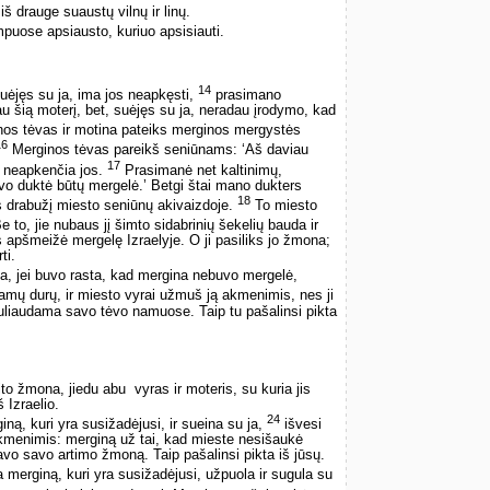
š drauge suaustų vilnų ir linų.
puose apsiausto, kuriuo apsisiauti.
14
uėjęs su ja, ima jos neapkęsti,
prasimano
u šią moterį, bet, suėjęs su ja, neradau įrodymo, kad
nos tėvas ir motina pateiks merginos mergystės
16
Merginos tėvas pareikš seniūnams: ‘Aš daviau
17
s neapkenčia jos.
Prasimanė net kaltinimų,
o duktė būtų mergelė.’ Betgi štai mano dukters
18
is drabužį miesto seniūnų akivaizdoje.
To miesto
e to, jie nubaus jį šimto sidabrinių šekelių bauda ir
 apšmeižė mergelę Izraelyje. O ji pasiliks jo žmona;
ti.
esa, jei buvo rasta, kad mergina nebuvo mergelė,
amų durų, ir miesto vyrai užmuš ją akmenimis, nes ji
uliaudama savo tėvo namuose. Taip tu pašalinsi pikta
o žmona, jiedu abu ­ vyras ir moteris, su kuria jis
š Izraelio.
24
ą, kuri yra susižadėjusi, ir sueina su ja,
išvesi
akmenimis: merginą už tai, kad mieste nesišaukė
tavo savo artimo žmoną. Taip pašalinsi pikta iš jūsų.
merginą, kuri yra susižadėjusi, užpuola ir sugula su