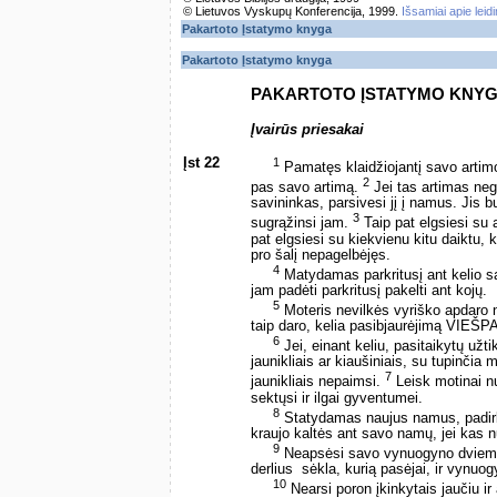
© Lietuvos Vyskupų Konferencija, 1999.
Išsamiai apie leid
Pakartoto Įstatymo knyga
Pakartoto Įstatymo knyga
PAKARTOTO ĮSTATYMO KNY
Įvairūs priesakai
Įst 22
1
Pamatęs klaidžiojantį savo artimo j
2
pas savo artimą.
Jei tas artimas negy
savininkas, parsivesi jį į namus. Jis 
3
sugrąžinsi jam.
Taip pat elgsiesi su a
pat elgsiesi su kiekvienu kitu daiktu, 
pro šalį nepagelbėjęs.
4
Matydamas parkritusį ant kelio savo
jam padėti parkritusį pakelti ant kojų.
5
Moteris nevilkės vyriško apdaro n
taip daro, kelia pasibjaurėjimą VIEŠPA
6
Jei, einant keliu, pasitaikytų užt
jaunikliais ar kiaušiniais, su tupinčia 
7
jaunikliais nepaimsi.
Leisk motinai nus
sektųsi ir ilgai gyventumei.
8
Statydamas naujus namus, padirbs
kraujo kaltės ant savo namų, jei kas 
9
Neapsėsi savo vynuogyno dviem sk
derlius ­ sėkla, kurią pasėjai, ir vynuog
10
Nearsi poron įkinkytais jaučiu ir 