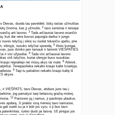
GA
o Dievas, duoda tau paveldėti, būtų rastas užmuštas
2
ebūtų žinoma, kas jį užmušė,
tavo seniūnai ir teisėjai
3
sančių arti lavono.
Tada arčiausiai lavono esančio
ą, kuri dar nėra buvusi pajungta darbui ir jungo
nuves telyčią į slėnį su nuolat tekančiu upeliu, prie
5
ten, slėnyje, nusuks telyčiai sprandą.
Ateis kunigai,
s, juos išrinko jam tarnauti ir laiminti VIEŠPATIES
6
ai ir visi užpuoliai.
Tada visi arčiausiai lavono
kas virš telyčios, kuriai slėnyje buvo nusuktas
8
kraujo nepraliejo nei mūsų akys tai matė.
Atleisk,
atpirkai. Tenepasilieka nekalto kraujo kaltė Izraelyje,
9
 atleista.
Taip tu pašalinsi nekalto kraujo kaltę iš
ES akyse.
s, ir VIEŠPATS, tavo Dievas, atiduos juos tau į
tarkime, jog pamatysi tarp belaisvių gražią moterį,
12
 žmona.
Parsivesi ją į namus, ji pasikirps plaukus,
isvės apdarą. Ji praleis visą mėnesį tavo namuose,
ali sueiti su ja ir būti jos vyru, o ji bus tavo
 patenkintas, turėsi duoti jai laisvę. Už pinigus jos