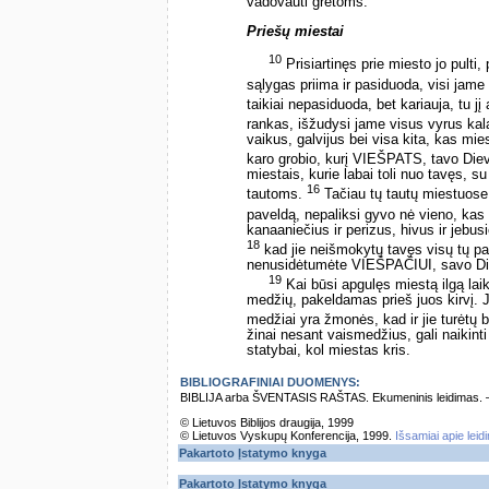
vadovauti gretoms.
Priešų miestai
10
Prisiartinęs prie miesto jo pulti
sąlygas priima ir pasiduoda, visi jame
taikiai nepasiduoda, bet kariauja, tu jį
rankas, išžudysi jame visus vyrus kal
vaikus, galvijus bei visa kita, kas mies
karo grobio, kurį VIEŠPATS, tavo Die
miestais, kurie labai toli nuo tavęs, s
16
tautoms.
Tačiau tų tautų miestuose
paveldą, nepaliksi gyvo nė vieno, kas
kanaaniečius ir perizus, hivus ir jebu
18
kad jie neišmokytų tavęs visų tų pa
nenusidėtumėte VIEŠPAČIUI, savo Di
19
Kai būsi apgulęs miestą ilgą laik
medžių, pakeldamas prieš juos kirvį. Jų 
medžiai yra žmonės, kad ir jie turėtų b
žinai nesant vaismedžius, gali naikinti
statybai, kol miestas kris.
BIBLIOGRAFINIAI DUOMENYS:
BIBLIJA arba ŠVENTASIS RAŠTAS. Ekumeninis leidimas. – Vi
© Lietuvos Biblijos draugija, 1999
© Lietuvos Vyskupų Konferencija, 1999.
Išsamiai apie leid
Pakartoto Įstatymo knyga
Pakartoto Įstatymo knyga