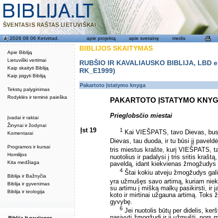
2026 08 06 Ketvirtad.
apie projektą
apie svetainę
medis
BIBLIJOS SKAITYMAS
Apie Bibliją
Lietuviški vertimai
RUBŠIO IR KAVALIAUSKO BIBLIJA, LBD eku
Kaip skaityti Bibliją
RK_E1999)
Kaip įsigyti Bibliją
Pakartoto Įstatymo knyga
Tekstų palyginimas
Rodyklės ir teminė paieška
PAKARTOTO ĮSTATYMO KNY
Prieglobsčio miestai
Įvadai ir raktai
Žinynai ir žodynai
Įst 19
1
Kai VIEŠPATS, tavo Dievas, bus 
Komentarai
Dievas, tau duoda, ir tu būsi jį pavel
Programos ir kursai
tris miestus krašte, kurį VIEŠPATS, t
Homilijos
nuotolius ir padalysi į tris sritis kra
Kita medžiaga
paveldą, idant kiekvienas žmogžudys ga
4
Štai kokiu atveju žmogžudys gali 
Biblija ir Bažnyčia
yra užmušęs savo artimą, kuriam nie
Biblija ir gyvenimas
su artimu į mišką malkų pasikirsti, ir j
Biblija ir teologija
koto ir mirtinai užgauna artimą. Toks ž
gyvybę.
6
Jei nuotolis būtų per didelis, ker
pasivyti žmogžudį ir jį užmušti, nors
Biblija.lt naujienos