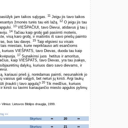
11
, pasiūlyk jam taikos sąlygas.
Jeigu jis tavo taikos
12
 esantys žmonės turės tau eiti lažą.
O jeigu jis tau
13
 apgulsi.
VIEŠPAČIUI, tavo Dievui, atidavus jį tau į
14
aviju.
Tačiau kaip grobį gali pasiimti moteris,
te, visą karo grobį, ir maitintis iš savo priešų paimto
15
vas, bus tau davęs.
Taip elgsiesi su visais
u tais miestais, kurie nepriklauso arti esančioms
, kuriuos VIEŠPATS, tavo Dievas, duoda tau kaip
17
 kvėpuoja.
Sunaikinsi juos ­ hetitus ir amoritus,
siečius, kaip VIEŠPATS, tavo Dievas, yra tau įsakęs,
sibjaurėtinų dalykų, kuriuos daro savo dievams, ir
evui.
ą, kariausi prieš jį, norėdamas paimti, nesunaikink jo
vaisius gali valgyti, bet neturi jų kirsti. Argi laukų
20
ūti įtraukti į tavo apgulą?
Tik medžius, kuriuos
 ir kirsti su tavimi kariaujančio miesto apgulos pylimų
lnius: Lietuvos Biblijos draugija, 1999.
imą >>
Skyrius:
20
Skyrius:
21