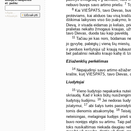
el. paštu:
7
nebuvo buvęs savo artimo priešu.
To
8
Kai VIEŠPATS, tavo Dievas, bus i
»Apie...
protėviams, kai atiduos tau visą krašt
»Atsakyti
ištikimai laikysies viso šio įsakymo,
Dievą, ir visada eidamas jo keliais, pri
pralietas nekalto žmogaus kraujas, už
tavo Dievas, duoda tau kaip paveldą.
11
Tačiau jei kas nors, būdamas nes
jo gyvybę, pabėgtų į vieną šių miestų
ir perduos keršytojui už kraują nubau
bet pašalinsi nekalto kraujo kaltę iš Iz
Ežiaženklių perkėlimas
14
Nepajudinsi savo artimo ežiaženk
krašte, kurį VIEŠPATS, tavo Dievas, d
Liudytojai
15
Vieno liudytojo nepakanka nuteis
skriaudą. Kad ir koks būtų nusižengimas,
16
liudytojų liudijimu.
Jei nedoras liudyt
17
įstatymui,
abi šalys turės pasirodyti
18
tomis dienomis atsakomybę.
Teisėja
neteisingas, melagingai liudijęs prieš
buvo norėjęs elgtis su artimu. Taip paš
toks nusikaltimas niekada daugiau ne