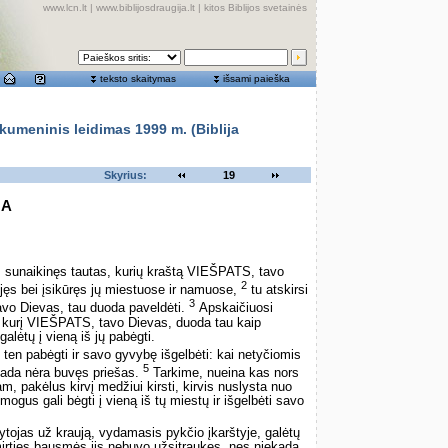
www.lcn.lt
|
www.biblijosdraugija.lt
|
kitos Biblijos svetainės
teksto skaitymas
išsami paieška
meninis leidimas 1999 m. (Biblija
Skyrius:
19
GA
sunaikinęs tautas, kurių kraštą VIEŠPATS, tavo
2
dėjęs bei įsikūręs jų miestuose ir namuose,
tu atskirsi
3
avo Dievas, tau duoda paveldėti.
Apskaičiuosi
štą, kurį VIEŠPATS, tavo Dievas, duoda tau kaip
lėtų į vieną iš jų pabėgti.
ten pabėgti ir savo gyvybę išgelbėti: kai netyčiomis
5
kada nėra buvęs priešas.
Tarkime, nueina kas nors
am, pakėlus kirvį medžiui kirsti, kirvis nuslysta nuo
mogus gali bėgti į vieną iš tų miestų ir išgelbėti savo
šytojas už kraują, vydamasis pykčio įkarštyje, galėtų
 mirties bausmės jis nebuvo užsitraukęs, nes niekada