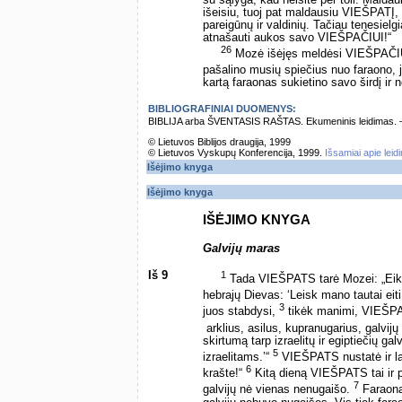
išeisiu, tuoj pat maldausiu VIEŠPATĮ, 
pareigūnų ir valdinių. Tačiau tenesielg
atnašauti aukos savo VIEŠPAČIUI!“
26
Mozė išėjęs meldėsi VIEŠPAČI
pašalino musių spiečius nuo faraono, j
kartą faraonas sukietino savo širdį ir ne
BIBLIOGRAFINIAI DUOMENYS:
BIBLIJA arba ŠVENTASIS RAŠTAS. Ekumeninis leidimas. – Vi
© Lietuvos Biblijos draugija, 1999
© Lietuvos Vyskupų Konferencija, 1999.
Išsamiai apie leid
Išėjimo knyga
Išėjimo knyga
IŠĖJIMO KNYGA
Galvijų maras
Iš 9
1
Tada VIEŠPATS tarė Mozei: „Eik 
hebrajų Dievas: ‘Leisk mano tautai eit
3
juos stabdysi,
tikėk manimi, VIEŠPAT
­ arklius, asilus, kupranugarius, galvi
skirtumą tarp izraelitų ir egiptiečių ga
5
izraelitams.’“
VIEŠPATS nustatė ir la
6
krašte!“
Kitą dieną VIEŠPATS tai ir pad
7
galvijų nė vienas nenugaišo.
Faraonas