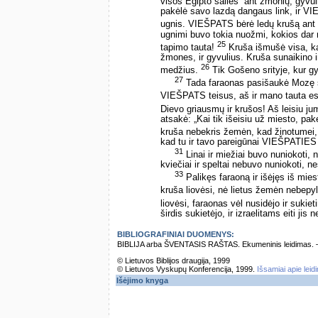
visos Egipto šalies ­ ant žmonių, gyvul
pakėlė savo lazdą dangaus link, ir VI
ugnis. VIEŠPATS bėrė ledų krušą ant
ugnimi buvo tokia nuožmi, kokios dar
25
tapimo tauta!
Kruša išmušė visa, kas
žmones, ir gyvulius. Kruša sunaikino i
26
medžius.
Tik Gošeno srityje, kur gy
27
Tada faraonas pasišaukė Mozę su 
VIEŠPATS teisus, aš ir mano tauta e
Dievo griausmų ir krušos! Aš leisiu jums
atsakė: „Kai tik išeisiu už miesto, pak
kruša nebekris žemėn, kad žinotumei
kad tu ir tavo pareigūnai VIEŠPATIES 
31
Linai ir miežiai buvo nuniokoti, 
kviečiai ir speltai nebuvo nuniokoti, ne
33
Palikęs faraoną ir išėjęs iš mie
kruša liovėsi, nė lietus žemėn nebepy
liovėsi, faraonas vėl nusidėjo ir sukietin
širdis sukietėjo, ir izraelitams eiti j
BIBLIOGRAFINIAI DUOMENYS:
BIBLIJA arba ŠVENTASIS RAŠTAS. Ekumeninis leidimas. – Vi
© Lietuvos Biblijos draugija, 1999
© Lietuvos Vyskupų Konferencija, 1999.
Išsamiai apie leid
Išėjimo knyga