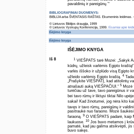
pavaldinių ir pareigūnų.’“
BIBLIOGRAFINIAI DUOMENYS:
BIBLIJA arba ŠVENTASIS RAŠTAS. Ekumeninis leidimas. – Vi
© Lietuvos Biblijos draugija, 1999
© Lietuvos Vyskupų Konferencija, 1999.
Išsamiai apie leid
Išėjimo knyga
Išėjimo knyga
IŠĖJIMO KNYGA
Iš 8
1
VIEŠPATS tarė Mozei: „Sakyk Aaro
kūdrų, užleisk varlėmis Egipto kraštą!
varlės iššoko ir užplūdo visą Egipto k
4
užleido varlėmis Egipto kraštą.
Tada 
„Prašykite VIEŠPATĮ, kad atitolintų var
5
atnašauti auką VIEŠPAČIUI.“
Mozė f
turėčiau už tave, tavo pareigūnus ir va
bei tavo rūmų ir liktųsi tiktai Nilo upėj
sakai! Kad žinotumei, jog nėra kito
tavęs ir tavo rūmų, pareigūnų ir valdinių
pasitraukė nuo faraono. Mozė šaukėsi 
9
faraoną.
O VIEŠPATS padarė, kaip M
10
laukuose.
Jos buvo metamos į krūv
pamatė, kad jau galima atsikvėpti, jis
buvo sakęs.