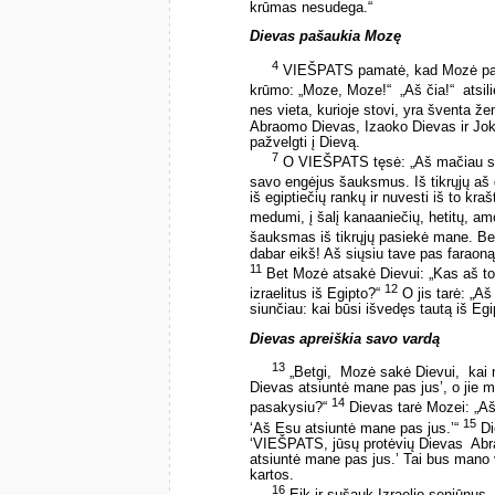
krūmas nesudega.“
Dievas pašaukia Mozę
4
VIEŠPATS pamatė, kad Mozė pasuk
krūmo: „Moze, Moze!“ ­ „Aš čia!“ ­ atsil
nes vieta, kurioje stovi, yra šventa ž
Abraomo Dievas, Izaoko Dievas ir Jok
pažvelgti į Dievą.
7
O VIEŠPATS tęsė: „Aš mačiau sav
savo engėjus šauksmus. Iš tikrųjų aš g
iš egiptiečių rankų ir nuvesti iš to kraš
medumi, į šalį kanaaniečių, hetitų, amo
šauksmas iš tikrųjų pasiekė mane. Be 
dabar eikš! Aš siųsiu tave pas faraoną,
11
Bet Mozė atsakė Dievui: „Kas aš toks
12
izraelitus iš Egipto?“
O jis tarė: „Aš
siunčiau: kai būsi išvedęs tautą iš Egip
Dievas apreiškia savo vardą
13
„Betgi, ­ Mozė sakė Dievui, ­ kai 
Dievas atsiuntė mane pas jus’, o jie m
14
pasakysiu?“
Dievas tarė Mozei: „Aš e
15
‘Aš Esu atsiuntė mane pas jus.’“
Di
‘VIEŠPATS, jūsų protėvių Dievas ­ Ab
atsiuntė mane pas jus.’ Tai bus mano
kartos.
16