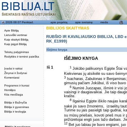
2026 08 07 Penktad.
apie projektą
apie svetainę
medis
BIBLIJOS SKAITYMAS
Apie Bibliją
Lietuviški vertimai
RUBŠIO IR KAVALIAUSKO BIBLIJA, LBD eku
Kaip skaityti Bibliją
RK_E1999)
Kaip įsigyti Bibliją
Išėjimo knyga
Tekstų palyginimas
Rodyklės ir teminė paieška
IŠĖJIMO KNYGA
Iš 1
1
Jokūbo palikuonys Egipte Štai var
Įvadai ir raktai
Žinynai ir žodynai
Kiekvienas jų atsikėlė su savo šeimy
3
Komentarai
Isacharas, Zabulonas ir Benjaminas
gimusių pačiam Jokūbui, iš viso buvo
Programos ir kursai
6
Numirė Juozapas, išmirė ir visi jo
Homilijos
vaisingi ir daugiavaikiai. Jie taip daug
Kita medžiaga
krašte.
8
Ilgainiui Egipte iškilo naujas kar
Biblija ir Bažnyčia
sakė jis savo žmonėms, ­ izraelitų ta
Biblija ir gyvenimas
Turime su jais pasielgti taip gudriai, k
Biblija ir teologija
su mūsų priešais, kovoti prieš mus ir p
prižiūrėtojai engti juos lažo darbais. J
12
Bet juo labiau jie buvo engiami, juo la
Biblija.lt naujienos