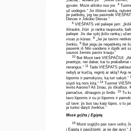
„Lazdą“, ­ atsakė jis.
„Mesk žemėn,“ ­ 
4
gyvate. Mozė atšoko nuo jos.
Tuomet
už uodegos.“ Jis ištiesė ranką, nutvėrė,
jie patikėtų, jog tau pasirodė VIEŠPA
Dievas ir Jokūbo Dievas.“
6
VIEŠPATS vėl paliepė jam: „Įkišk r
ištraukė, žiūri ­ jo ranka raupsuota, ba
paliepė. Jis dar sykį įkišo ranką į užantį
8
visas jo kūnas.
„Jei jie tavimi netikė
9
ženklu.
Bet jeigu jie nepatikėtų nė š
pasemk iš Nilo vandens ir išpilk ant 
sausos žemės pavirs krauju.“
10
Bet Mozė tarė VIEŠPAČIUI: „Ak,
praeityje, nei dabar, kai tu prakalbinai
11
nerangus.“
Tada VIEŠPATS paklausė 
nebylį ar kurčią, regintį ar aklą? Arg
lūpomis ir pamokysiu, ką turi sakyti.“
14
siųsti ką nors kitą.“
Tuomet VIEŠPATS
levito Aarono? Aš žinau, jis iškalbus. K
15
pamačius, džiaugsis jo širdis.
Tu ka
tavo lūpomis ir su jo lūpomis ir pamok
už tave: jis bus tau kaip lūpos, o tu 
ja turėsi daryti ženklus.“
Mozė grįžta į Egiptą
18
Mozė sugrįžo pas savo uošvį Jetr
į Egiptą ir pasižiūrėti, ar jie dar gyvi