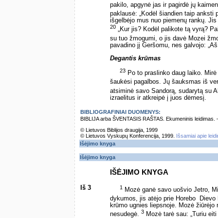
pakilo, apgynė jas ir pagirdė jų kaime
paklausė: „Kodėl šiandien taip anksti
išgelbėjo mus nuo piemenų rankų. Ji
20
„Kur jis? Kodėl palikote tą vyrą? Pa
su tuo žmogumi, o jis davė Mozei žmo
pavadino jį Geršomu, nes galvojo: „Aš
Degantis krūmas
23
Po to praslinko daug laiko. Mirė E
šaukėsi pagalbos. Jų šauksmas iš verg
atsiminė savo Sandorą, sudarytą su A
izraelitus ir atkreipė į juos dėmesį.
BIBLIOGRAFINIAI DUOMENYS:
BIBLIJA arba ŠVENTASIS RAŠTAS. Ekumeninis leidimas. – Vi
© Lietuvos Biblijos draugija, 1999
© Lietuvos Vyskupų Konferencija, 1999.
Išsamiai apie leid
Išėjimo knyga
Išėjimo knyga
IŠĖJIMO KNYGA
Iš 3
1
Mozė ganė savo uošvio Jetro, Mi
dykumos, jis atėjo prie Horebo ­ Dievo
krūmo ugnies liepsnoje. Mozė žiūrėjo 
3
nesudegė.
Mozė tarė sau: „Turiu eiti 