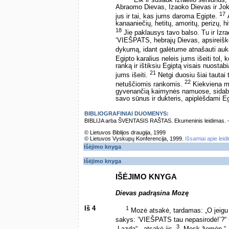
Eik ir sušauk Izraelio seniūnus
Abraomo Dievas, Izaoko Dievas ir Jokūb
17
jus ir tai, kas jums daroma Egipte.
A
kanaaniečių, hetitų, amoritų, perizų, hi
18
Jie paklausys tavo balso. Tu ir Izrae
‘VIEŠPATS, hebrajų Dievas, apsireiškė
dykumą, idant galėtume atnašauti au
Egipto karalius neleis jums išeiti tol,
ranką ir ištiksiu Egiptą visais nuostab
21
jums išeiti.
Netgi duosiu šiai tautai 
22
netuščiomis rankomis.
Kiekviena mo
gyvenančią kaimynės namuose, sidabro 
savo sūnus ir dukteris, apiplėšdami Eg
BIBLIOGRAFINIAI DUOMENYS:
BIBLIJA arba ŠVENTASIS RAŠTAS. Ekumeninis leidimas. – Vi
© Lietuvos Biblijos draugija, 1999
© Lietuvos Vyskupų Konferencija, 1999.
Išsamiai apie leid
Išėjimo knyga
Išėjimo knyga
IŠĖJIMO KNYGA
Dievas padrąsina Mozę
Iš 4
1
Mozė atsakė, tardamas: „O jeigu 
sakys: ‘VIEŠPATS tau nepasirodė!’?“
3