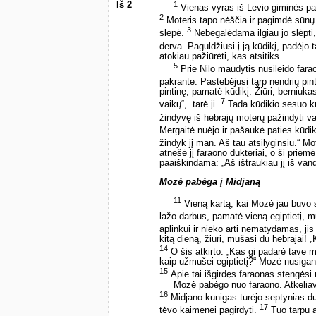
Iš 2
1
Vienas vyras iš Levio giminės p
2
Moteris tapo nėščia ir pagimdė sūnų.
3
slėpė.
Nebegalėdama ilgiau jo slėpti,
derva. Paguldžiusi į ją kūdikį, padėjo 
atokiau pažiūrėti, kas atsitiks.
5
Prie Nilo maudytis nusileido fara
pakrante. Pastebėjusi tarp nendrių pin
pintinę, pamatė kūdikį. Žiūri, berniukas 
7
vaikų“, ­ tarė ji.
Tada kūdikio sesuo kre
žindyvę iš hebrajų moterų pažindyti v
Mergaitė nuėjo ir pašaukė paties kūdi
žindyk jį man. Aš tau atsilyginsiu.“ Mo
atnešė jį faraono dukteriai, o ši priėm
paaiškindama: „Aš ištraukiau jį iš van
Mozė pabėga į Midjaną
11
Vieną kartą, kai Mozė jau buvo 
lažo darbus, pamatė vieną egiptietį, mu
aplinkui ir nieko arti nematydamas, ji
kitą dieną, žiūri, mušasi du hebrajai! „
14
O šis atkirto: „Kas gi padarė tave m
kaip užmušei egiptietį?“ Mozė nusigand
15
Apie tai išgirdęs faraonas stengėsi
Mozė pabėgo nuo faraono. Atkeliavo 
16
Midjano kunigas turėjo septynias duk
17
tėvo kaimenei pagirdyti.
Tuo tarpu a