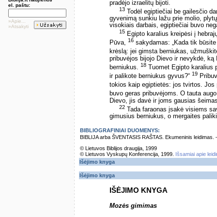
pradėjo izraelitų bijoti.
el. paštu:
13
Todėl egiptiečiai be gailesčio da
gyvenimą sunkiu lažu prie molio, plytų
»Apie...
visokiais darbais, egiptiečiai buvo nega
»Atsakyti
15
Egipto karalius kreipėsi į hebrajų
16
Pūva,
sakydamas: „Kada tik būsite 
krėslą: jei gimsta berniukas, užmuškite
pribuvėjos bijojo Dievo ir nevykdė, ką
18
berniukus.
Tuomet Egipto karalius pa
19
ir palikote berniukus gyvus?“
Pribuv
tokios kaip egiptietės: jos tvirtos. Jo
buvo geras pribuvėjoms. O tauta augo i
Dievo, jis davė ir joms gausias šeima
22
Tada faraonas įsakė visiems sa
gimusius berniukus, o mergaites paliki
BIBLIOGRAFINIAI DUOMENYS:
BIBLIJA arba ŠVENTASIS RAŠTAS. Ekumeninis leidimas. – Vi
© Lietuvos Biblijos draugija, 1999
© Lietuvos Vyskupų Konferencija, 1999.
Išsamiai apie leid
Išėjimo knyga
Išėjimo knyga
IŠĖJIMO KNYGA
Mozės gimimas