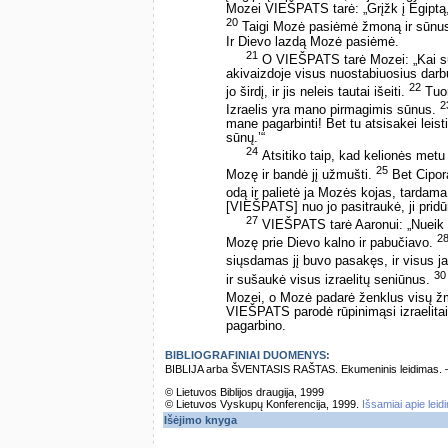
Mozei VIEŠPATS tarė: „Grįžk į Egiptą,
20
Taigi Mozė pasiėmė žmoną ir sūnus, 
Ir Dievo lazdą Mozė pasiėmė.
21
O VIEŠPATS tarė Mozei: „Kai sugr
akivaizdoje visus nuostabiuosius darbu
22
jo širdį, ir jis neleis tautai išeiti.
Tuom
2
Izraelis yra mano pirmagimis sūnus.
mane pagarbinti! Bet tu atsisakei leis
sūnų.’“
24
Atsitiko taip, kad kelionės met
25
Mozę ir bandė jį užmušti.
Bet Cipor
odą ir palietė ja Mozės kojas, tardama:
[VIEŠPATS] nuo jo pasitraukė, ji pridū
27
VIEŠPATS tarė Aaronui: „Nueik į
2
Mozę prie Dievo kalno ir pabučiavo.
siųsdamas jį buvo pasakęs, ir visus 
30
ir sušaukė visus izraelitų seniūnus.
Mozei, o Mozė padarė ženklus visų ž
VIEŠPATS parodė rūpinimąsi izraelitais 
pagarbino.
BIBLIOGRAFINIAI DUOMENYS:
BIBLIJA arba ŠVENTASIS RAŠTAS. Ekumeninis leidimas. – Vi
© Lietuvos Biblijos draugija, 1999
© Lietuvos Vyskupų Konferencija, 1999.
Išsamiai apie leid
Išėjimo knyga