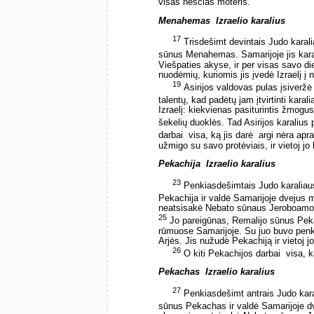
visas nėščias moteris.
Menahemas ­ Izraelio karalius
17
Trisdešimt devintais Judo karali
sūnus Menahemas. Samarijoje jis kar
Viešpaties akyse, ir per visas savo 
nuodėmių, kuriomis jis įvedė Izraelį į
19
Asirijos valdovas pulas įsiveržė
talentų, kad padėtų jam įtvirtinti karal
Izraelį: kiekvienas pasiturintis žmogus
šekelių duoklės. Tad Asirijos karalius 
darbai ­ visa, ką jis darė ­ argi nėra a
užmigo su savo protėviais, ir vietoj jo
Pekachija ­ Izraelio karalius
23
Penkiasdešimtais Judo karaliau
Pekachija ir valdė Samarijoje dvejus 
neatsisakė Nebato sūnaus Jeroboamo n
25
Jo pareigūnas, Remalijo sūnus Peka
rūmuose Samarijoje. Su juo buvo penki
Arjės. Jis nužudė Pekachiją ir vietoj j
26
O kiti Pekachijos darbai ­ visa, k
Pekachas ­ Izraelio karalius
27
Penkiasdešimt antrais Judo karal
sūnus Pekachas ir valdė Samarijoje 