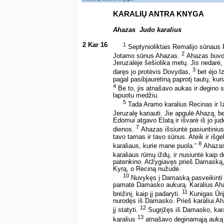
KARALIŲ ANTRA KNYGA
Ahazas ­ Judo karalius
2 Kar 16
1
Septynioliktais Remalijo sūnaus 
2
Jotamo sūnus Ahazas.
Ahazas buvo d
Jeruzalėje šešiolika metų. Jis nedarė
3
daręs jo protėvis Dovydas,
bet ėjo I
pagal pasibjaurėtiną paprotį tautų, ku
4
Be to, jis atnašavo aukas ir degino s
lapuotu medžiu.
5
Tada Aramo karalius Recinas ir I
Jeruzalę kariauti. Jie apgulė Ahazą, b
Edomui atgavo Elatą ir išvarė iš jo jud
7
dienos.
Ahazas išsiuntė pasiuntinius 
tavo tarnas ir tavo sūnus. Ateik ir išg
8
karaliaus, kurie mane puola.“
Ahazas
karaliaus rūmų iždų, ir nusiuntė kaip d
patenkino. Atžygiavęs prieš Damaską, A
Kyrą, o Reciną nužudė.
10
Nuvykęs į Damaską pasveikinti As
pamatė Damasko aukurą. Karalius Ahaz
11
brėžinį, kaip jį padaryti.
Kunigas Ūrij
nurodęs iš Damasko. Prieš karaliui Ah
12
jį statyti.
Sugrįžęs iš Damasko, karal
13
karalius
atnašavo deginamąją auką be