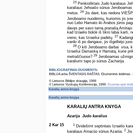
23
Penkioliktais Judo karaliaus Je
karaliaus Jehoašo sūnus Jeroboamas ir
24
metus.
Jis darė, kas nedora VIEŠP
Jeroboamo nuodėmių, kuriomis jis įve
nuo Lebo Hamato iki Arabos jūros paga
davęs per savo tarną pranašą Amitajo
kad Izraelio būklė iš tikro labai karti,
27
vieno, kas Izraeliui padėtų.
Kadangi 
vardo iš po dangaus, jis išgelbėjo ju
28
O kiti Jeroboamo darbai ­ visa, ką
Izraeliui Damaską ir Hamatą, kurie prikl
29
metraščiuose?
Jeroboamas užmigo su 
karaliumi tapo jo sūnus Zacharija.
BIBLIOGRAFINIAI DUOMENYS:
BIBLIJA arba ŠVENTASIS RAŠTAS. Ekumeninis leidimas. – Vi
© Lietuvos Biblijos draugija, 1999
© Lietuvos Vyskupų Konferencija, 1999.
Išsamiai apie leid
Karalių antra knyga
Karalių antra knyga
KARALIŲ ANTRA KNYGA
Azarija ­ Judo karalius
2 Kar 15
1
Dvidešimt septintais Izraelio ka
2
karaliaus Amacijo sūnus Azarija.
Jis 