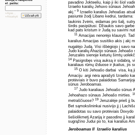
pavadino Jokteeliu, kaip ji iki šiol va
el. paštu:
Izraelio karalių Jehuvo sūnaus Jehoah
9
akį.“
Izraelio karalius Jehoašas atsa
»Apie...
pasiuntė žodį Libano kedrui, tardama:
»Atsakyti
laukinis žvėris, eidamas pro šalį, sutr
širdis pasipūtusi. Džiaukis savo garbe
kad pats kristum ir Judą su savimi n
11
Amacijas nenorėjo klausyti. Tad 
karalius Amacijas susitiko akis į akį
nugalėjo Judą. Visi išbėgiojo į savo 
Judo karalių Ahazijo sūnaus Jehoašo s
Jeruzalės sienoje keturių šimtų uolek
14
Pasigrobęs visą auksą ir sidabrą,
karaliaus rūmų ižduose ir įkaitus, jis s
15
O kiti Jehoašo darbai ­ visa, ką j
Amaciju ­ argi nėra aprašyti Izraelio 
protėviais ir buvo palaidotas Samarijoje
sūnus Jeroboamas.
17
Judo karaliaus Jehoašo sūnus Am
1
Jehoahazo sūnaus Jehoašo mirties.
19
metraščiuose?
Jeruzalėje prieš jį 
Bet sąmokslininkai nusivijo jį į Lachi
palaidotas su savo protėviais Dovydo
šešiolikmetį Azariją ir pasodino jį kara
sugrąžino Judui po to, kai karalius A
Jeroboamas II ­ Izraelio karalius