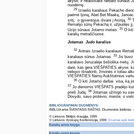
akyse, ir neatsisakė Nebato sūnaus Je
nuodėmę.
29
Izraelio karaliaus Pekacho dienom
paėmė Ijoną, Abel Bet Maaką, Janoachą
30
sritį, ­ o gyventojus išvarė į Asiriją.
T
Remalijo sūnų Pekachą ir, užpuolęs jį,
31
Uzijo sūnaus Jotamo metais.
O kiti
karalių metraščiuose.
Jotamas ­ Judo karalius
32
Antrais Izraelio karaliaus Rema
33
karaliaus sūnus Jotamas.
Jis buvo 
karaliavo Jeruzalėje šešiolika metų.
darė, kas gera VIEŠPATIES akyse, ka
nebuvo išnaikinti, žmonės ir toliau al
VIEŠPATIES Namų Aukštutinius vartu
36
O kiti Jotamo darbai ­ visa, ką j
37
Jo dienomis VIEŠPATS pradėjo kurs
38
prieš Judą.
Jotamas užmigo su savo 
Dovydo, savo protėvio, mieste, o vieto
BIBLIOGRAFINIAI DUOMENYS:
BIBLIJA arba ŠVENTASIS RAŠTAS. Ekumeninis leidimas. – Vi
© Lietuvos Biblijos draugija, 1999
© Lietuvos Vyskupų Konferencija, 1999.
Išsamiai apie leid
Karalių antra knyga
Karalių antra knyga