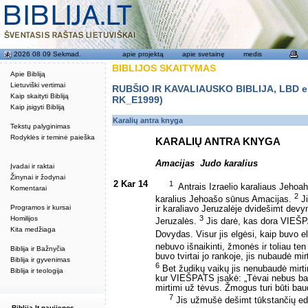
2026 08 09 Sekmad.
apie projektą
apie svetainę
medis
BIBLIJOS SKAITYMAS
Apie Bibliją
Lietuviški vertimai
RUBŠIO IR KAVALIAUSKO BIBLIJA, LBD eku
Kaip skaityti Bibliją
RK_E1999)
Kaip įsigyti Bibliją
Karalių antra knyga
Tekstų palyginimas
Rodyklės ir teminė paieška
KARALIŲ ANTRA KNYGA
Amacijas ­ Judo karalius
Įvadai ir raktai
Žinynai ir žodynai
2 Kar 14
1
Antrais Izraelio karaliaus Jehoa
Komentarai
2
karalius Jehoašo sūnus Amacijas.
Ji
Programos ir kursai
ir karaliavo Jeruzalėje dvidešimt dev
3
Homilijos
Jeruzalės.
Jis darė, kas dora VIEŠPA
Kita medžiaga
Dovydas. Visur jis elgėsi, kaip buvo 
nebuvo išnaikinti, žmonės ir toliau te
Biblija ir Bažnyčia
buvo tvirtai jo rankoje, jis nubaudė mi
Biblija ir gyvenimas
6
Bet žudikų vaikų jis nenubaudė mirti
Biblija ir teologija
kur VIEŠPATS įsakė: „Tėvai nebus bau
mirtimi už tėvus. Žmogus turi būti b
7
Jis užmušė dešimt tūkstančių edo
Biblija.lt naujienos