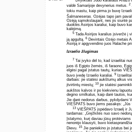
Dvyliktais Judo karaliaus Ahazo m
2
valdė Samarijoje devynerius metus.
tokiu mastu, kaip pirma jo buvę Izraeli
Šalmaneseras. Ozėjas tapo jam paval
Ozėją sąmokslaujant, nes jis siuntė pa
duoklės Asirijos karaliui, kaip buvo ka
kalėjimą.
5
Tada Asirijos karalius įsiveržė į v
6
ją apgultą.
Devintais Ozėjo metais Asi
Asiriją ir apgyvendino juos Halache p
Izraelio žlugimas
7
Tai įvyko dėl to, kad izraelitai 
juos iš Egipto žemės, iš faraono, Egip
elgėsi pagal įstatus tautų, kurias VIEŠ
9
buvo įvedę Izraelio karaliai.
Izraelita
darbais: jie statėsi aukštumų alkus v
10
įtvirtintų miestų;
jie statėsi paminkl
aukštos kalvos ir po kiekvienu lapuot
degino smilkalus, kaip darė tautos, k
Jie darė nedorus darbus, pykdydami
VIEŠPATS buvo jiems pasakęs: „Jūs t
13
VIEŠPATS įspėdavo Izraelį ir Jud
tardamas: „Gręžkitės nuo savo nedorų k
Įstatymo, kurį daviau jūsų protėviams
nenorėjo klausyti, buvo kietasprandžia
15
Dievu.
Jie paniekino jo įstatus bei j