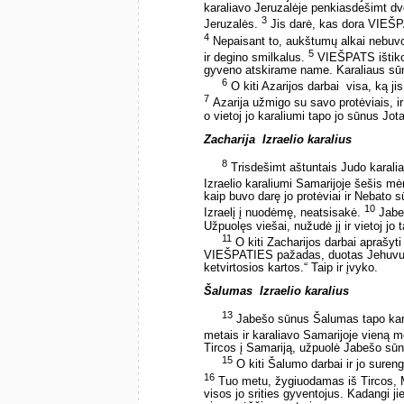
karaliavo Jeruzalėje penkiasdešimt dv
3
Jeruzalės.
Jis darė, kas dora VIEŠP
4
Nepaisant to, aukštumų alkai nebuvo 
5
ir degino smilkalus.
VIEŠPATS ištiko k
gyveno atskirame name. Karaliaus sūn
6
O kiti Azarijos darbai ­ visa, ką j
7
Azarija užmigo su savo protėviais, i
o vietoj jo karaliumi tapo jo sūnus Jo
Zacharija ­ Izraelio karalius
8
Trisdešimt aštuntais Judo karali
Izraelio karaliumi Samarijoje šešis m
kaip buvo darę jo protėviai ir Nebato
10
Izraelį į nuodėmę, neatsisakė.
Jabeš
Užpuolęs viešai, nužudė jį ir vietoj jo 
11
O kiti Zacharijos darbai aprašyti
VIEŠPATIES pažadas, duotas Jehuvui: 
ketvirtosios kartos.“ Taip ir įvyko.
Šalumas ­ Izraelio karalius
13
Jabešo sūnus Šalumas tapo karal
metais ir karaliavo Samarijoje vieną 
Tircos į Samariją, užpuolė Jabešo sūnų
15
O kiti Šalumo darbai ir jo suren
16
Tuo metu, žygiuodamas iš Tircos, 
visos jo srities gyventojus. Kadangi ji