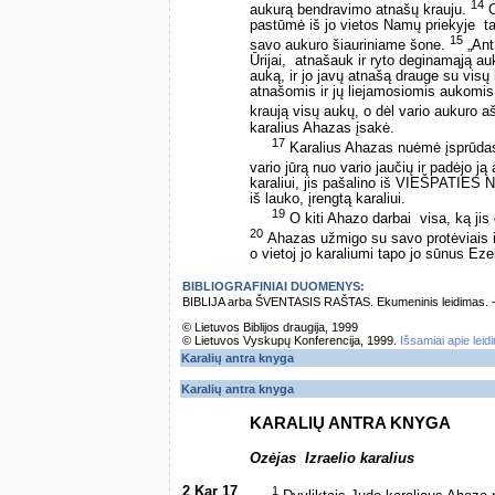
14
aukurą bendravimo atnašų krauju.
O
pastūmė iš jo vietos Namų priekyje ­ t
15
savo aukuro šiauriniame šone.
„Ant 
Ūrijai, ­ atnašauk ir ryto deginamąją a
auką, ir jo javų atnašą drauge su vis
atnašomis ir jų liejamosiomis aukomis. 
kraują visų aukų, o dėl vario aukuro a
karalius Ahazas įsakė.
17
Karalius Ahazas nuėmė įsprūdas 
vario jūrą nuo vario jaučių ir padėjo j
karaliui, jis pašalino iš VIEŠPATIES N
iš lauko, įrengtą karaliui.
19
O kiti Ahazo darbai ­ visa, ką jis
20
Ahazas užmigo su savo protėviais i
o vietoj jo karaliumi tapo jo sūnus Eze
BIBLIOGRAFINIAI DUOMENYS:
BIBLIJA arba ŠVENTASIS RAŠTAS. Ekumeninis leidimas. – Vi
© Lietuvos Biblijos draugija, 1999
© Lietuvos Vyskupų Konferencija, 1999.
Išsamiai apie leid
Karalių antra knyga
Karalių antra knyga
KARALIŲ ANTRA KNYGA
Ozėjas ­ Izraelio karalius
2 Kar 17
1