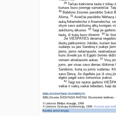
29
Tačiau kiekviena tauta ir toliau
kuriuos buvo įsirengę samariečiai. Ta
30
Babilono žmonės pasidirbo Sukot B
31
Ašimą.
Aviečiai pasidirbo Nibhazą i
auką Adramelechui ir Anamelechui, s
skyrė savo aukštumų alkų kunigais vis
33
aukštumų alkuose.
Taigi jie garbin
34
tautų, iš kurių buvo ištremti.
Iki šio
Jie VIEŠPATIES deramai negarbina ir
duotų palikuonims Jokūbo, kuriam buvo
sudaręs su jais Sandorą ir įsakęs jiem
jiems, jiems netarnausite, neatnašaus
kuris išvedė jus iš Egipto žemės didži
37
vienam atnašausite aukas.
Visų įst
jums, per visas savo dienas ištikimai l
Sandoros, kurią su jumis sudariau. Ki
savo Dievą. Jis išgelbės jus iš visų j
elgėsi pagal savo senuosius įsakus.
41
Taigi tos tautos garbino VIEŠPAT
vaikai ir vaikų vaikai tebedaro, kaip da
BIBLIOGRAFINIAI DUOMENYS:
BIBLIJA arba ŠVENTASIS RAŠTAS. Ekumeninis leidimas. – Vi
© Lietuvos Biblijos draugija, 1999
© Lietuvos Vyskupų Konferencija, 1999.
Išsamiai apie leid
Karalių antra knyga