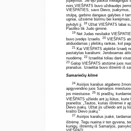
įspėjimus. Jie ėjo paskui melagingus s
nors VIEŠPATS buvo uždraudęs jiems e
VIEŠPATIES, savo Dievo, įsakymus, nus
stulpą, garbino dangaus galybes ir ta
ugniai, užsiėmė būrimu bei kerėjimais
18
pykdyti jį.
Užtat VIEŠPATS labai sup
Pasiliko tik Judo giminė.
19
Net Judas nesilaikė VIEŠPATIES,
20
buvo įvedęs Izraelis.
VIEŠPATS atmet
atiduodamas į plėšikų rankas, kol pag
21
Kai VIEŠPATS atplėšė Izraelį 
pastatytas karaliumi. Jeroboamas atito
22
nuodėmę.
Izraelitai toliau darė vi
23
Galop VIEŠPATS atstūmė juos nuo s
pranašus. Izraelitai buvo ištremti iš sa
Samariečių kilmė
24
Asirijos karalius atgabeno žmoni
apgyvendino juos Samarijos miestuose vi
25
jos miestuose.
Iš pradžių, kurdamie
VIEŠPATS užleido ant jų liūtus, kurie 
pranešta: „Tautos, kurias ištrėmei ir 
Dievo įsakų. Užtat jis užleido ant jų liū
krašto Dievo įsakų.“
27
Asirijos karalius įsakė, tardamas
ištrėmę. Tegu nueina ir ten gyvena, t
kunigų, ištremtų iš Samarijos, parvyko
VIEŠPATĮ.