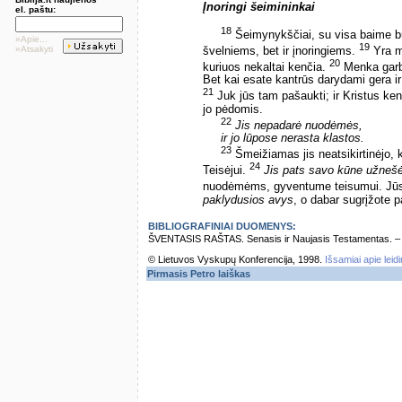
Įnoringi šeimininkai
el. paštu:
18
Šeimynykščiai, su visa baime bū
»Apie...
19
»Atsakyti
švelniems, bet ir įnoringiems.
Yra m
20
kuriuos nekaltai kenčia.
Menka garbė
Bet kai esate kantrūs darydami gera 
21
Juk jūs tam pašaukti; ir Kristus ke
jo pėdomis.
22
Jis nepadarė nuodėmės,
ir jo lūpose nerasta klastos.
23
Šmeižiamas jis neatsikirtinėjo,
24
Teisėjui.
Jis pats savo kūne užneš
nuodėmėms, gyventume teisumui. J
paklydusios avys
, o dabar sugrįžote p
BIBLIOGRAFINIAI DUOMENYS:
ŠVENTASIS RAŠTAS. Senasis ir Naujasis Testamentas. – Vi
© Lietuvos Vyskupų Konferencija, 1998.
Išsamiai apie leid
Pirmasis Petro laiškas