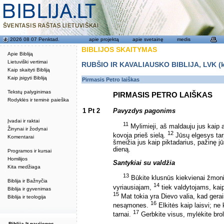
2026 08 07 Penktad.
apie projektą
apie svetainę
medis
BIBLIJOS SKAITYMAS
Apie Bibliją
Lietuviški vertimai
RUBŠIO IR KAVALIAUSKO BIBLIJA, LVK (kat
Kaip skaityti Bibliją
Kaip įsigyti Bibliją
Pirmasis Petro laiškas
Tekstų palyginimas
PIRMASIS PETRO LAIŠKAS
Rodyklės ir teminė paieška
1 Pt 2
Pavyzdys pagonims
Įvadai ir raktai
11
Mylimieji, aš maldauju jus kaip at
Žinynai ir žodynai
12
kovoja prieš sielą.
Jūsų elgesys tar
Komentarai
šmeižia jus kaip piktadarius, pažinę j
dieną.
Programos ir kursai
Homilijos
Santykiai su valdžia
Kita medžiaga
13
Būkite klusnūs kiekvienai žmonių 
Biblija ir Bažnyčia
14
vyriausiajam,
tiek valdytojams, kaip
Biblija ir gyvenimas
15
Mat tokia yra Dievo valia, kad gera
Biblija ir teologija
16
nesąmones.
Elkitės kaip laisvi; ne 
17
tarnai.
Gerbkite visus, mylėkite broli
Biblija.lt naujienos