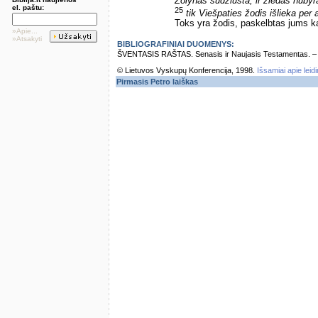
Žolynas sudžiūsta, ir žiedas nubyr
el. paštu:
25
tik Viešpaties žodis išlieka per
Toks yra žodis, paskelbtas jums ka
»Apie...
»Atsakyti
BIBLIOGRAFINIAI DUOMENYS:
ŠVENTASIS RAŠTAS. Senasis ir Naujasis Testamentas. – Vi
© Lietuvos Vyskupų Konferencija, 1998.
Išsamiai apie leid
Pirmasis Petro laiškas