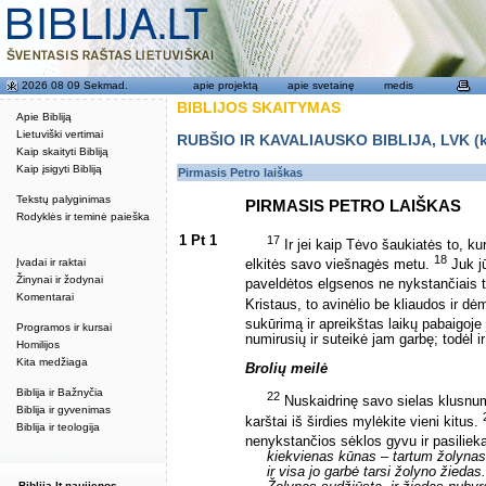
2026 08 09 Sekmad.
apie projektą
apie svetainę
medis
BIBLIJOS SKAITYMAS
Apie Bibliją
Lietuviški vertimai
RUBŠIO IR KAVALIAUSKO BIBLIJA, LVK (kat
Kaip skaityti Bibliją
Kaip įsigyti Bibliją
Pirmasis Petro laiškas
Tekstų palyginimas
PIRMASIS PETRO LAIŠKAS
Rodyklės ir teminė paieška
1 Pt 1
17
Ir jei kaip Tėvo šaukiatės to, ku
18
Įvadai ir raktai
elkitės savo viešnagės metu.
Juk jū
Žinynai ir žodynai
paveldėtos elgsenos ne nykstančiais t
Komentarai
Kristaus, to avinėlio be kliaudos ir d
sukūrimą ir apreikštas laikų pabaigoj
Programos ir kursai
numirusių ir suteikė jam garbę; todėl ir 
Homilijos
Kita medžiaga
Brolių meilė
Biblija ir Bažnyčia
22
Nuskaidrinę savo sielas klusnumu
Biblija ir gyvenimas
karštai iš širdies mylėkite vieni kitus.
Biblija ir teologija
nenykstančios sėklos gyvu ir pasiliek
kiekvienas kūnas – tartum žolynas
ir visa jo garbė tarsi žolyno žiedas.
Biblija.lt naujienos