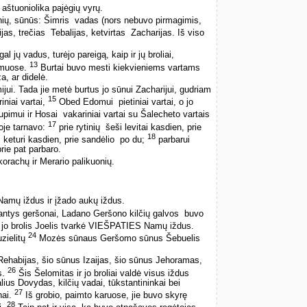
 aštuoniolika pajėgių vyrų.
ių, sūnūs: Šimris ­ vadas (nors nebuvo pirmagimis,
ijas, trečias ­ Tebalijas, ketvirtas ­ Zacharijas. Iš viso
al jų vadus, turėjo pareigą, kaip ir jų broliai,
13
amuose.
Burtai buvo mesti kiekvieniems vartams
a, ar didelė.
mijui. Tada jie metė burtus jo sūnui Zacharijui, gudriam
15
iniai vartai,
Obed Edomui ­ pietiniai vartai, o jo
pimui ir Hosai ­ vakariniai vartai su Šalecheto vartais
17
boje tarnavo:
prie rytinių ­ šeši levitai kasdien, prie
18
ų ­ keturi kasdien, prie sandėlio ­ po du;
parbarui
prie pat parbaro.
korachų ir Merario palikuonių.
 Namų iždus ir įžado aukų iždus.
antys geršonai, Ladano Geršono kilčių galvos ­ buvo
 jo brolis Joelis tvarkė VIEŠPATIES Namų iždus.
24
zielitų
Mozės sūnaus Geršomo sūnus Šebuelis
s Rehabijas, šio sūnus Izaijas, šio sūnus Jehoramas,
26
s.
Šis Šelomitas ir jo broliai valdė visus iždus
ius Dovydas, kilčių vadai, tūkstantininkai bei
27
nai.
Iš grobio, paimto karuose, jie buvo skyrę
28