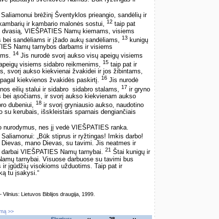
aliamonui brėžinį Šventyklos prieangio, sandėlių ir
12
 kambarių ir kambario malonės sostui,
taip pat
evo] dvasią, VIEŠPATIES Namų kiemams, visiems
13
bei sandėliams ir įžado aukų sandėliams,
kunigų
TIES Namų tarnybos darbams ir visiems
14
ims.
Jis nurodė svorį aukso visų apeigų visiems
15
 apeigų visiems sidabro reikmenims,
taip pat ir
, svorį aukso kiekvienai žvakidei ir jos žibintams,
16
s pagal kiekvienos žvakidės paskirtį.
Jis nurodė
17
s eilių stalui ir sidabro ­ sidabro stalams,
ir gryno
 bei ąsočiams, ir svorį aukso kiekvienam aukso
18
bro dubeniui,
ir svorį gryniausio aukso, naudotino
 su kerubais, išskleistais sparnais dengiančiais
nio nurodymus, nes jį vedė VIEŠPATIES ranka.
aliamonui: „Būk stiprus ir ryžtingas! Imkis darbo!
Dievas, mano Dievas, su tavimi. Jis neatmes ir
21
isi darbai VIEŠPATIES Namų tarnybai.
Štai kunigų ir
 Namų tarnybai. Visuose darbuose su tavimi bus
es ir įgūdžių visokioms užduotims. Taip pat ir
ką tu įsakysi.“
lnius: Lietuvos Biblijos draugija, 1999.
imą >>