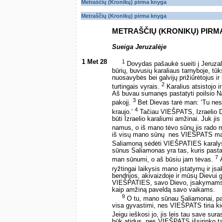
Metraščių (Kronikų) pirma knyga
Metraščių (Kronikų) pirma knyga
METRAŠČIŲ (KRONIKŲ) PIRM
Sueiga Jeruzalėje
1 Met 28
1
Dovydas pašaukė sueiti į Jeruzalę
būrių, buvusių karaliaus tarnyboje, tūk
nuosavybės bei galvijų prižiūrėtojus ir 
2
turtingais vyrais.
Karalius atsistojo i
Aš buvau sumanęs pastatyti poilsio
3
pakojį.
Bet Dievas tarė man: ‘Tu nest
4
kraujo.’
Tačiau VIEŠPATS, Izraelio D
būti Izraelio karaliumi amžinai. Juk ji
namus, o iš mano tėvo sūnų jis rado 
iš visų mano sūnų ­ nes VIEŠPATS man
Saliamoną sėdėti VIEŠPATIES karalys
sūnus Saliamonas yra tas, kuris pasta
7
man sūnumi, o aš būsiu jam tėvas.
A
ryžtingai laikysis mano įstatymų ir įs
bendrijos, akivaizdoje ir mūsų Dievui gi
VIEŠPATIES, savo Dievo, įsakymams, i
kaip amžiną paveldą savo vaikams.
9
O tu, mano sūnau Saliamonai, paži
visa gyvastimi, nes VIEŠPATS tiria kie
Jeigu ieškosi jo, jis leis tau save suras
būk atidus, nes VIEŠPATS išsirinko t