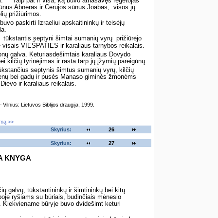
i.
Taip pat ir visa, ką buvo atnašavęs regėtojas
nus Abneras ir Cerujos sūnus Joabas, ­ visos jų
lių prižiūrimos.
uvo paskirti Izraeliui apskaitininkų ir teisėjų
la.
 ­ tūkstantis septyni šimtai sumanių vyrų ­ prižiūrėjo
 visais VIEŠPATIES ir karaliaus tarnybos reikalais.
ronų galva. Keturiasdešimtais karaliaus Dovydo
 kilčių tyrinėjimas ir rasta tarp jų įžymių pareigūnų
u tūkstančius septynis šimtus sumanių vyrų, kilčių
ubenų bei gadų ir pusės Manaso giminės žmonėms
 Dievo ir karaliaus reikalais.
lnius: Lietuvos Biblijos draugija, 1999.
imą >>
Skyrius:
26
Skyrius:
27
A KNYGA
čių galvų, tūkstantininkų ir šimtininkų bei kitų
boje ryšiams su būriais, budinčiais mėnesio
 Kiekviename būryje buvo dvidešimt keturi