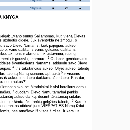
Skyrius:
28
Skyrius:
29
A KNYGA
ueigai: „Mano sūnus Saliamonas, kurį vieną Dievas
nors užduotis didelė. Juk šventykla ne žmogui, o
au savo Dievo Namams, kiek pajėgiau, aukso
bro, vario daiktams vario, geležies daiktams
ikso akmens ir akmens inkrustavimui, rubinų ir
3
akmenių ir gausybę marmuro.
O dabar, gėrėdamasis
atidėjęs šventiesiems Namams, atiduodu savo Dievo
4
kaupas:
tris tūkstančius aukso ­ Ofyro aukso ­ talentų
5
dabro talentų Namų sienoms aptraukti
ir visiems
s iš aukso ir sidabro daiktams iš sidabro. Kas dar,
su noru aukos?“
ūkstantininkai bei šimtininkai ir visi karaliaus darbų
7
atnašas,
duodami Dievo Namų tarnybai penkis
kstančių aukso darikų, dešimt tūkstančių sidabro
8
talentų ir šimtą tūkstančių geležies talentų.
Kas tik
ršono rankas atidavė juos VIEŠPATIES Namų iždui.
mis, nes atnašavo iš visos širdies. Ir karalius