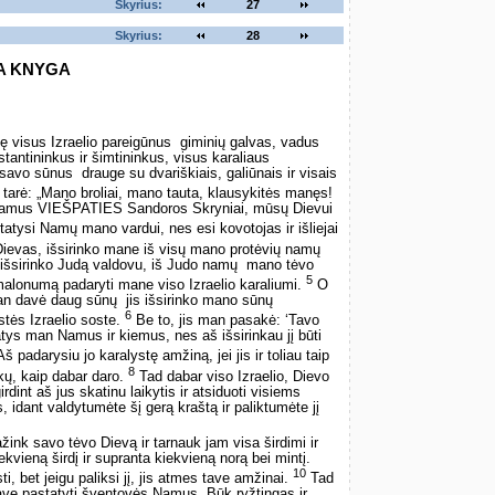
Skyrius:
27
Skyrius:
28
A KNYGA
 visus Izraelio pareigūnus ­ giminių galvas, vadus
stantininkus ir šimtininkus, visus karaliaus
savo sūnus ­ drauge su dvariškiais, galiūnais ir visais
r tarė: „Mano broliai, mano tauta, klausykitės manęs!
 Namus VIEŠPATIES Sandoros Skryniai, mūsų Dievui
atysi Namų mano vardui, nes esi kovotojas ir išliejai
ievas, išsirinko mane iš visų mano protėvių namų
s išsirinko Judą valdovu, iš Judo namų ­ mano tėvo
5
malonumą padaryti mane viso Izraelio karaliumi.
O
 davė daug sūnų ­ jis išsirinko mano sūnų
6
tės Izraelio soste.
Be to, jis man pasakė: ‘Tavo
tys man Namus ir kiemus, nes aš išsirinkau jį būti
š padarysiu jo karalystę amžiną, jei jis ir toliau taip
8
akų, kaip dabar daro.
Tad dabar viso Izraelio, Dievo
rdint aš jus skatinu laikytis ir atsiduoti visiems
dant valdytumėte šį gerą kraštą ir paliktumėte jį
nk savo tėvo Dievą ir tarnauk jam visa širdimi ir
kvieną širdį ir supranta kiekvieną norą bei mintį.
10
ti, bet jeigu paliksi jį, jis atmes tave amžinai.
Tad
ave pastatyti šventovės Namus. Būk ryžtingas ir