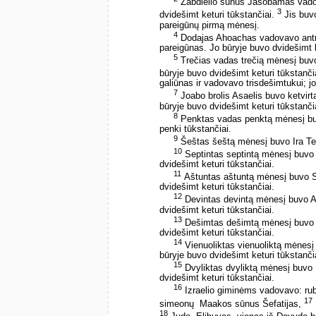
Zabdielio sūnus Jašobamas vadov
3
dvidešimt keturi tūkstančiai.
Jis buvo
pareigūnų pirmą mėnesį.
4
Dodajas Ahoachas vadovavo antro 
pareigūnas. Jo būryje buvo dvidešimt k
5
Trečias vadas trečią mėnesį buvo
būryje buvo dvidešimt keturi tūkstanči
galiūnas ir vadovavo trisdešimtukui; 
7
Joabo brolis Asaelis buvo ketvirta
būryje buvo dvidešimt keturi tūkstanči
8
Penktas vadas penktą mėnesį buv
penki tūkstančiai.
9
Šeštas šeštą mėnesį buvo Ira Teko
10
Septintas septintą mėnesį buvo H
dvidešimt keturi tūkstančiai.
11
Aštuntas aštuntą mėnesį buvo Si
dvidešimt keturi tūkstančiai.
12
Devintas devintą mėnesį buvo Ab
dvidešimt keturi tūkstančiai.
13
Dešimtas dešimtą mėnesį buvo Ma
dvidešimt keturi tūkstančiai.
14
Vienuoliktas vienuoliktą mėnesį 
būryje buvo dvidešimt keturi tūkstanči
15
Dvyliktas dvyliktą mėnesį buvo He
dvidešimt keturi tūkstančiai.
16
Izraelio giminėms vadovavo: rub
17
simeonų ­ Maakos sūnus Šefatijas,
18