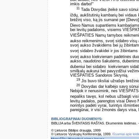
imkis darbo!“
11
Tada Dovydas įteikė savo sūnui S
iždų, aukštutinių kambarių bei vidaus
brėžinį viso, ką jis sumanė per [Di
Dievo Namus supantiems kambariams 
bei levitų padaloms, visiems VIEŠPA
VIEŠPATIES Namų tarnybos reikmen
aukso reikmenims, svorį sidabro visų
svorį aukso žvakidėms bei jų žibintams
svorį sidabro žvakidei ir jos žibintam
svorį aukso kiekvienam padėtinės duono
aukso, naudotino šakutėms, dubenims
dubeniui bei sidabro ­ kiekvienam sida
smilkalų aukurui bei pavyzdžiui vežimo
VIEŠPATIES Sandoros Skrynią.
19
Jis buvo tiksliai užrašęs brėži
20
Dovydas dar kalbėjo savo sūnui S
Nebijok ir nenusimink, nes VIEŠPATS 
nepaliks tavęs, kol nebus užbaigti v
levitų padalos, parengtos visai Dievo
norintys padėti vyrai, turintys išminti
pareigūnai, ir visi žmonės darys visa, 
BIBLIOGRAFINIAI DUOMENYS:
BIBLIJA arba ŠVENTASIS RAŠTAS. Ekumeninis leidimas. – Vi
© Lietuvos Biblijos draugija, 1999
© Lietuvos Vyskupų Konferencija, 1999.
Išsamiai apie leid