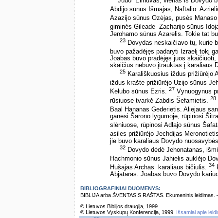
Judo ­ Elihuvas, vienas iš Dovydo b
Abdijo sūnus Išmajas, Naftalio ­ Azrie
Azazijo sūnus Ozėjas, pusės Manaso 
giminės Gileade ­ Zacharijo sūnus Ido
Jerohamo sūnus Azarelis. Tokie tat buv
23
Dovydas neskaičiavo tų, kurie 
buvo pažadėjęs padaryti Izraelį tokį 
Joabas buvo pradėjęs juos skaičiuoti, b
skaičius nebuvo įtrauktas į karaliaus
25
Karališkuosius iždus prižiūrėjo 
iždus krašte prižiūrėjo Uzijo sūnus J
27
Kelubo sūnus Ezris.
Vynuogynus pri
28
rūsiuose tvarkė Zabdis Šefamietis.
Baal Hananas Gederietis. Aliejaus sa
ganėsi Šarono lygumoje, rūpinosi Šitra
slėniuose, rūpinosi Adlajo sūnus Šafa
asiles prižiūrėjo Jechdijas Meronotie
jie buvo karaliaus Dovydo nuosavybės p
32
Dovydo dėdė Jehonatanas, išmint
Hachmonio sūnus Jahielis auklėjo D
34
Hušajas Archas ­ karaliaus bičiulis.
P
Abjataras. Joabas buvo Dovydo kari
BIBLIOGRAFINIAI DUOMENYS:
BIBLIJA arba ŠVENTASIS RAŠTAS. Ekumeninis leidimas. – Vi
© Lietuvos Biblijos draugija, 1999
© Lietuvos Vyskupų Konferencija, 1999.
Išsamiai apie leid