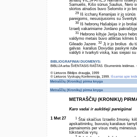
atnašų VIEŠPATIES Namams išlaikyt
Samuelis, Kišo sūnus Saulius, Nero sū
skirtos atnašos buvo Šelomito ir jo bro
29
Iš iccharų Kenanijas ir jo sūnūs b
pareigoms, nesusijusioms su Šventyk
30
Iš hebronų Hašabijas ir jo broliai
Izraelį vakariniame Jordano pakraštyje
31
Hebrono kiltyje Jerija buvo heb
valdymo metais buvo atliktas kilmės bei
32
Gileado Jazere.
Jį ir jo brolius ­ d
galvas ­ karalius Dovydas paskyrė r
valdyti ir tvarkyti viską, kas siejasi su
BIBLIOGRAFINIAI DUOMENYS:
BIBLIJA arba ŠVENTASIS RAŠTAS. Ekumeninis leidimas. – Vi
© Lietuvos Biblijos draugija, 1999
© Lietuvos Vyskupų Konferencija, 1999.
Išsamiai apie leid
Metraščių (Kronikų) pirma knyga
Metraščių (Kronikų) pirma knyga
METRAŠČIŲ (KRONIKŲ) PIRM
Karo vadai ir aukštieji pareigūnai
1 Met 27
1
Štai skaičius Izraelio žmonių ­ kil
apskaitininkų, buvusių karaliaus tarny
pamainomis per visus metų mėnesius.
tūkstančiai vyrų.
2