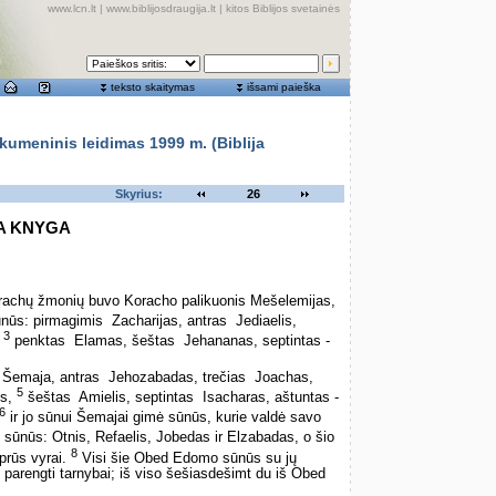
www.lcn.lt
|
www.biblijosdraugija.lt
|
kitos Biblijos svetainės
teksto skaitymas
išsami paieška
meninis leidimas 1999 m. (Biblija
Skyrius:
26
A KNYGA
korachų žmonių buvo Koracho palikuonis Mešelemijas,
s: pirmagimis ­ Zacharijas, antras ­ Jediaelis,
3
,
penktas ­ Elamas, šeštas ­ Jehananas, septintas ­
emaja, antras ­ Jehozabadas, trečias ­ Joachas,
5
is,
šeštas ­ Amielis, septintas ­ Isacharas, aštuntas ­
6
ir jo sūnui Šemajai gimė sūnūs, kurie valdė savo
ūnūs: Otnis, Refaelis, Jobedas ir Elzabadas, o šio
8
iprūs vyrai.
Visi šie Obed Edomo sūnūs su jų
, parengti tarnybai; iš viso šešiasdešimt du iš Obed