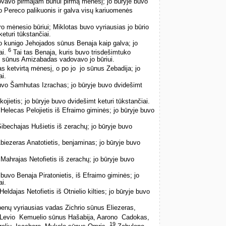
avo pirmajam būriui pirmą mėnesį; jo būryje buvo
 Pereco palikuonis ir galva visų kariuomenės
mėnesio būriui; Miklotas buvo vyriausias jo būrio
eturi tūkstančiai.
 kunigo Jehojados sūnus Benaja kaip galva; jo
6
ai.
Tai tas Benaja, kuris buvo trisdešimtuko
jo sūnus Amizabadas vadovavo jo būriui.
s ketvirtą mėnesį, o po jo ­ jo sūnus Zebadija; jo
ai.
o Šamhutas Izrachas; jo būryje buvo dvidešimt
jietis; jo būryje buvo dvidešimt keturi tūkstančiai.
elecas Pelojietis iš Efraimo giminės; jo būryje buvo
bechajas Hušietis iš zerachų; jo būryje buvo
iezeras Anatotietis, benjaminas; jo būryje buvo
hrajas Netofietis iš zerachų; jo būryje buvo
buvo Benaja Piratonietis, iš Efraimo giminės; jo
ai.
ldajas Netofietis iš Otnielio kilties; jo būryje buvo
enų vyriausias vadas Zichrio sūnus Eliezeras,
Levio ­ Kemuelio sūnus Hašabija, Aarono ­ Cadokas,
19