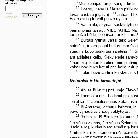
9
Mešelemijas turėjo sūnų ir brolių ­
el. paštu:
10
Hosos, vieno iš Merario palikuon
11
»Apie...
tėvas pastatė jį galva) ,
antras ­ Hilk
»Atsakyti
Hosos sūnų ir brolių buvo trylika.
12
Vartininkų skyriai, suskirstyti pag
pamainomis tarnauti VIEŠPATIES N
tuo pačiu būdu, nepaisant ar kiltis maž
14
Burtais rytiniai vartai teko Šele
patarėjui; ir jam pagal burtus teko šiaur
16
sūnums buvo paskirtas sandėlis;
Šu
ant atšlaitės kelio. Kiekvienoje sargy
šiauri- nių ­ keturi kasdien, prie pietini
vakaruose buvo keturi prie kelio ir du 
19
Tokie buvo vartininkų skyriai iš 
Iždininkai ir kiti tarnautojai
20
Ahijas iš levitų prižiūrėjo Dievo
21
Ladano sūnūs ­ Ladanui priklaus
22
jehielitai.
Jehielio sūnūs Zetamas ir
23
Iš Amramo, iccharų, hebronų ir u
buvo vyriausiasis iždų valdytojas.
25
Jo broliai: iš Eliezero ­ jo sūnu
šio sūnus Zichris, šio sūnus Šelomita
įžado aukų, kurias buvo atnašavę karal
šimtininkai ir kiti kariuomenės pareigū