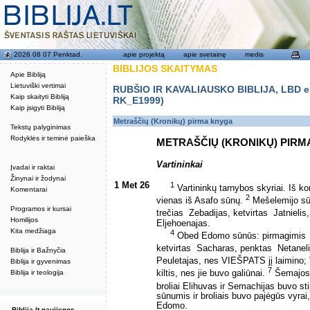
2026 08 07 Penktad.
apie projektą
apie svetainę
medis
BIBLIJOS SKAITYMAS
Apie Bibliją
Lietuviški vertimai
RUBŠIO IR KAVALIAUSKO BIBLIJA, LBD eku
Kaip skaityti Bibliją
RK_E1999)
Kaip įsigyti Bibliją
Metraščių (Kronikų) pirma knyga
Tekstų palyginimas
Rodyklės ir teminė paieška
METRAŠČIŲ (KRONIKŲ) PIRM
Vartininkai
Įvadai ir raktai
Žinynai ir žodynai
1 Met 26
1
Vartininkų tarnybos skyriai. Iš 
Komentarai
2
vienas iš Asafo sūnų.
Mešelemijo sūnū
Programos ir kursai
trečias ­ Zebadijas, ketvirtas ­ Jatnielis
Homilijos
Eljehoenajas.
Kita medžiaga
4
Obed Edomo sūnūs: pirmagimis ­ Š
ketvirtas ­ Sacharas, penktas ­ Netanel
Biblija ir Bažnyčia
Peuletajas, nes VIEŠPATS jį laimino;
Biblija ir gyvenimas
7
Biblija ir teologija
kiltis, nes jie buvo galiūnai.
Šemajos s
broliai Elihuvas ir Semachijas buvo st
sūnumis ir broliais buvo pajėgūs vyrai
Edomo.
Biblija.lt naujienos