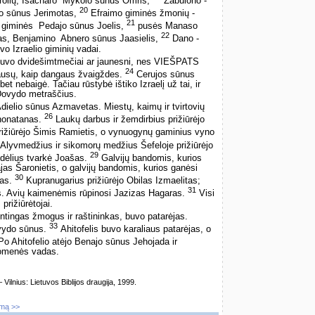
rolių, Isacharo ­ Mykolo sūnus Omris,
Zabulono ­
20
lio sūnus Jerimotas,
Efraimo giminės žmonių ­
21
giminės ­ Pedajo sūnus Joelis,
pusės Manaso
22
jas, Benjamino ­ Abnero sūnus Jaasielis,
Dano ­
o Izraelio giminių vadai.
buvo dvidešimtmečiai ar jaunesni, nes VIEŠPATS
24
gausų, kaip dangaus žvaigždes.
Cerujos sūnus
et nebaigė. Tačiau rūstybė ištiko Izraelį už tai, ir
 Dovydo metraščius.
Adielio sūnus Azmavetas. Miestų, kaimų ir tvirtovių
26
ehonatanas.
Laukų darbus ir žemdirbius prižiūrėjo
žiūrėjo Šimis Ramietis, o vynuogynų gaminius vyno
Alyvmedžius ir sikomorų medžius Šefeloje prižiūrėjo
29
ndėlius tvarkė Joašas.
Galvijų bandomis, kurios
jas Šaronietis, o galvijų bandomis, kurios ganėsi
30
tas.
Kupranugarius prižiūrėjo Obilas Izmaelitas;
31
tis. Avių kaimenėmis rūpinosi Jazizas Hagaras.
Visi
rižiūrėtojai.
ingas žmogus ir raštininkas, buvo patarėjas.
33
ovydo sūnus.
Ahitofelis buvo karaliaus patarėjas, o
o Ahitofelio atėjo Benajo sūnus Jehojada ir
uomenės vadas.
lnius: Lietuvos Biblijos draugija, 1999.
imą >>