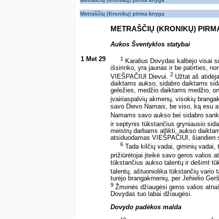
Metraščių (Kronikų) pirma knyga
Metraščių (Kronikų) pirma knyga
METRAŠČIŲ (KRONIKŲ) PIRM
Aukos Šventyklos statybai
1 Met 29
1
Karalius Dovydas kalbėjo visai s
išsirinko, yra jaunas ir be patirties, 
2
VIEŠPAČIUI Dievui.
Užtat aš atidėj
daiktams aukso, sidabro daiktams sida
geležies, medžio daiktams medžio, on
įvairiaspalvių akmenų, visokių brang
savo Dievo Namais, be viso, ką esu 
Namams savo aukso bei sidabro san
ir septynis tūkstančius gryniausio si
meistrų darbams atlikti, aukso daiktam
atsiduodamas VIEŠPAČIUI, šiandien 
6
Tada kilčių vadai, giminių vadai, t
prižiūrėtojai įteikė savo geros valios 
tūkstančius aukso talentų ir dešimt tū
talentų, aštuoniolika tūkstančių vario 
turėjo brangakmenių, per Jehielio Ge
9
Žmonės džiaugėsi geros valios atnašo
Dovydas tuo labai džiaugėsi.
Dovydo padėkos malda