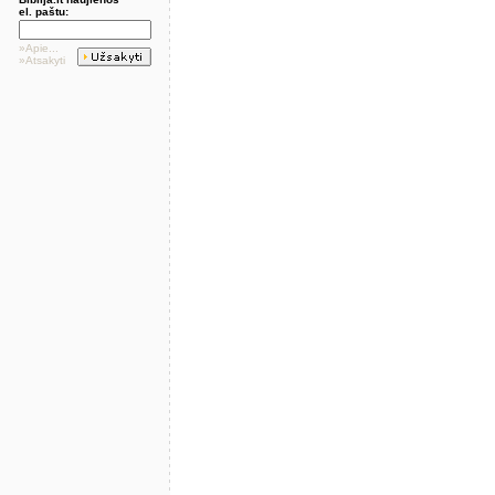
el. paštu:
»Apie...
»Atsakyti