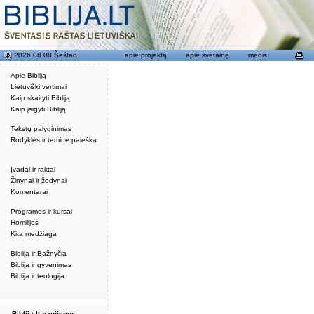
2026 08 08 Šeštad.
apie projektą
apie svetainę
medis
Apie Bibliją
Lietuviški vertimai
Kaip skaityti Bibliją
Kaip įsigyti Bibliją
Tekstų palyginimas
Rodyklės ir teminė paieška
Įvadai ir raktai
Žinynai ir žodynai
Komentarai
Programos ir kursai
Homilijos
Kita medžiaga
Biblija ir Bažnyčia
Biblija ir gyvenimas
Biblija ir teologija
Biblija.lt naujienos