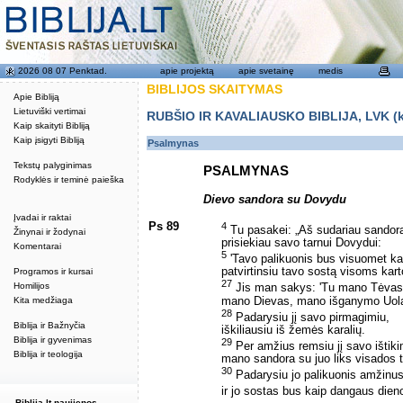
2026 08 07 Penktad.
apie projektą
apie svetainę
medis
BIBLIJOS SKAITYMAS
Apie Bibliją
Lietuviški vertimai
RUBŠIO IR KAVALIAUSKO BIBLIJA, LVK (kat
Kaip skaityti Bibliją
Kaip įsigyti Bibliją
Psalmynas
Tekstų palyginimas
PSALMYNAS
Rodyklės ir teminė paieška
Dievo sandora su Dovydu
Įvadai ir raktai
Ps 89
4
Tu pasakei: „Aš sudariau sandorą
Žinynai ir žodynai
prisiekiau savo tarnui Dovydui:
Komentarai
5
'Tavo palikuonis bus visuomet kar
patvirtinsiu tavo sostą visoms kart
Programos ir kursai
27
Homilijos
Jis man sakys: 'Tu mano Tėvas
mano Dievas, mano išganymo Uola
Kita medžiaga
28
Padarysiu jį savo pirmagimiu,
Biblija ir Bažnyčia
iškiliausiu iš žemės karalių.
Biblija ir gyvenimas
29
Per amžius remsiu jį savo ištiki
Biblija ir teologija
mano sandora su juo liks visados t
30
Padarysiu jo palikuonis amžinus
ir jo sostas bus kaip dangaus dien
Biblija.lt naujienos