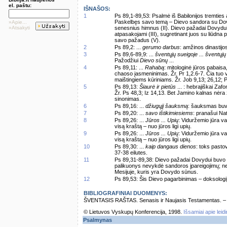
el. paštu:
IŠNAŠOS:
1
Ps 89,1-89,53: Psalmė iš Babilonijos tremties a
Paskelbęs savo temą – Dievo sandora su Dovyd
»Apie...
»Atsakyti
senesnius himnus (II). Dievo pažadai Dovydui
atpasakojami (III), sugretinant juos su liūdna 
savo pažadus (V).
2
Ps 89,2: ...
gerumo darbus
: amžinos dinastijo
3
Ps 89,6-89,9: ...
šventųjų sueigoje ... šventųjų
Pažodžiui
Dievo sūnų
...
4
Ps 89,11: ...
Rahabą
: mitologinė jūros pabais
chaoso įasmeninimas. Žr. Pr 1,2.6-7. Čia tuo 
maištingiems kūriniams. Žr. Job 9,13; 26,12; P
5
Ps 89,13:
Šiaurė ir pietūs
... : hebrajiškai Zaf
Žr. Ps 48,3; Iz 14,13. Bet Jamino kalnas nėra
sinonimas.
6
Ps 89,16: ...
džiugųjį šauksmą
: šauksmas buvo
7
Ps 89,20: ...
savo ištikimiesiems
: pranašui Nat
8
Ps 89,26: ...
Jūros ... Upių
: Viduržemio jūra va
visą kraštą – nuo jūros ligi upių.
9
Ps 89,26: ...
Jūros ... Upių
: Viduržemio jūra va
visą kraštą – nuo jūros ligi upių.
10
Ps 89,30: ...
kaip dangaus dienos
: toks pasto
37-38 eilutes.
11
Ps 89,31-89,38: Dievo pažadai Dovydui buvo iš 
palikuonys nevykdė sandoros įpareigojimų; ne
Mesijuje, kuris yra Dovydo sūnus.
12
Ps 89,53: Šis Dievo pagarbinimas – doksologi
BIBLIOGRAFINIAI DUOMENYS:
ŠVENTASIS RAŠTAS. Senasis ir Naujasis Testamentas. – Vi
© Lietuvos Vyskupų Konferencija, 1998.
Išsamiai apie leid
Psalmynas