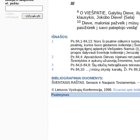
III
el. paštu:
9
O VIEŠPATIE, Galybių Dieve, iš
»Apie...
»Atsakyti
klausykis, Jokūbo Dieve! {Sela}
10
Dieve, maloniai pažvelk į mūsų
pasižiūrėk į savo pateptojo veidą!
IŠNAŠOS:
1
Ps 84,1-84,13: Nors ši psalmė stiliumi ir turiniu
psalmių
, kurios buvo giedamos kelionėje į Šv
aistringą ilgesį aplankyti Viešpaties Namus (I
progos dalyvauti šventoje kelionėje į Jeruzalę (I
2
Ps 84,4: Apvaizdusis Dievas rūpinasi net padan
Šventyklos ir aukurų užuovėją žmonėms, kurie i
3
Ps 84,6-84,8: Šių eilučių hebrajiškasis teksta
4
Ps 84,10: ...
į mūsų skydą
: karalių. Žr. Ps 89,
BIBLIOGRAFINIAI DUOMENYS:
ŠVENTASIS RAŠTAS. Senasis ir Naujasis Testamentas. – Vi
© Lietuvos Vyskupų Konferencija, 1998.
Išsamiai apie leid
Psalmynas