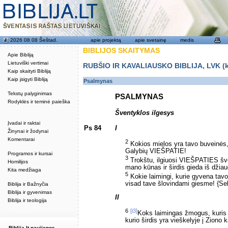
2026 08 08 Šeštad.
apie projektą
apie svetainę
medis
BIBLIJOS SKAITYMAS
Apie Bibliją
Lietuviški vertimai
RUBŠIO IR KAVALIAUSKO BIBLIJA, LVK (kat
Kaip skaityti Bibliją
Kaip įsigyti Bibliją
Psalmynas
Tekstų palyginimas
PSALMYNAS
Rodyklės ir teminė paieška
Šventyklos ilgesys
Įvadai ir raktai
Ps 84
I
Žinynai ir žodynai
Komentarai
2
Kokios mielos yra tavo buveinės
Galybių VIEŠPATIE!
Programos ir kursai
3
Trokštu, ilgiuosi VIEŠPATIES šv
Homilijos
mano kūnas ir širdis gieda iš dži
Kita medžiaga
5
Kokie laimingi, kurie gyvena ta
visad tave šlovindami giesme! {Se
Biblija ir Bažnyčia
Biblija ir gyvenimas
II
Biblija ir teologija
6
[i3]
Koks laimingas žmogus, kuris 
kurio širdis yra vieškelyje į Ziono k
Biblija.lt naujienos