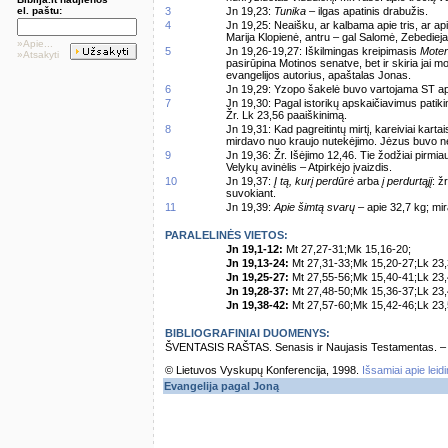
el. paštu:
3
Jn 19,23:
Tunika
– ilgas apatinis drabužis.
4
Jn 19,25: Neaišku, ar kalbama apie tris, ar a
Marija Klopienė, antru – gal Salomė, Zebedie
»Apie...
5
Jn 19,26-19,27: Iškilmingas kreipimasis
Moter
»Atsakyti
pasirūpina Motinos senatve, bet ir skiria jai 
evangelijos autorius, apaštalas Jonas.
6
Jn 19,29: Yzopo šakelė buvo vartojama ST ap
7
Jn 19,30: Pagal istorikų apskaičiavimus patiki
Žr. Lk 23,56 paaiškinimą.
8
Jn 19,31: Kad pagreitintų mirtį, kareiviai karta
mirdavo nuo kraujo nutekėjimo. Jėzus buvo net
9
Jn 19,36: Žr. Išėjimo 12,46. Tie žodžiai pirmi
Velykų avinėlis – Atpirkėjo įvaizdis.
10
Jn 19,37:
Į tą, kurį perdūrė
arba
į perdurtąjį
: ž
suvokiant.
11
Jn 19,39:
Apie šimtą svarų
– apie 32,7 kg; mi
PARALELINĖS VIETOS:
Jn 19,1-12:
Mt 27,27-31;Mk 15,16-20;
Jn 19,13-24:
Mt 27,31-33;Mk 15,20-27;Lk 23,
Jn 19,25-27:
Mt 27,55-56;Mk 15,40-41;Lk 23,
Jn 19,28-37:
Mt 27,48-50;Mk 15,36-37;Lk 23,
Jn 19,38-42:
Mt 27,57-60;Mk 15,42-46;Lk 23,
BIBLIOGRAFINIAI DUOMENYS:
ŠVENTASIS RAŠTAS. Senasis ir Naujasis Testamentas. – Vi
© Lietuvos Vyskupų Konferencija, 1998.
Išsamiai apie leid
Evangelija pagal Joną