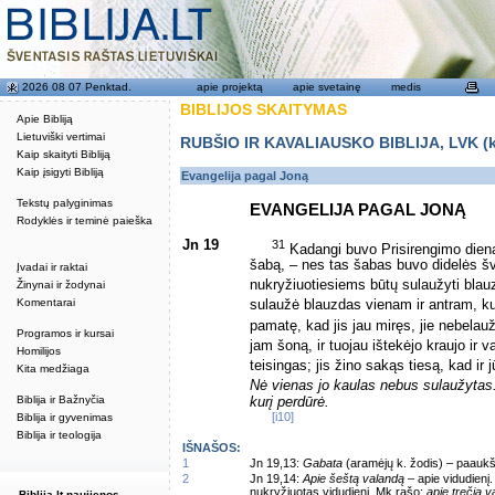
2026 08 07 Penktad.
apie projektą
apie svetainę
medis
BIBLIJOS SKAITYMAS
Apie Bibliją
Lietuviški vertimai
RUBŠIO IR KAVALIAUSKO BIBLIJA, LVK (kat
Kaip skaityti Bibliją
Kaip įsigyti Bibliją
Evangelija pagal Joną
Tekstų palyginimas
EVANGELIJA PAGAL JONĄ
Rodyklės ir teminė paieška
Jn 19
31
Kadangi buvo Prisirengimo diena 
šabą, – nes tas šabas buvo didelės šve
Įvadai ir raktai
nukryžiuotiesiems būtų sulaužyti blauzd
Žinynai ir žodynai
Komentarai
sulaužė blauzdas vienam ir antram, ku
pamatę, kad jis jau miręs, jie nebela
Programos ir kursai
jam šoną, ir tuojau ištekėjo kraujo ir 
Homilijos
teisingas; jis žino sakąs tiesą, kad ir
Kita medžiaga
Nė vienas jo kaulas nebus sulaužytas
Biblija ir Bažnyčia
kurį perdūrė.
[i10]
Biblija ir gyvenimas
Biblija ir teologija
IŠNAŠOS:
1
Jn 19,13:
Gabata
(aramėjų k. žodis) – paaukš
2
Jn 19,14:
Apie šeštą valandą
– apie vidudienį
nukryžiuotas vidudienį. Mk rašo:
apie trečią 
Biblija.lt naujienos