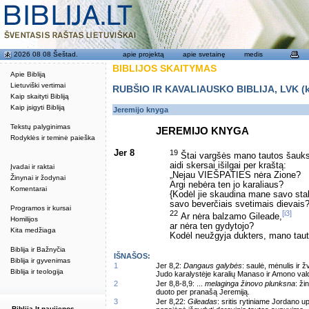
2026 08 08 Šeštad.
apie projektą
apie svetainę
medis
BIBLIJOS SKAITYMAS
Apie Bibliją
Lietuviški vertimai
RUBŠIO IR KAVALIAUSKO BIBLIJA, LVK (kat
Kaip skaityti Bibliją
Kaip įsigyti Bibliją
Jeremijo knyga
Tekstų palyginimas
JEREMIJO KNYGA
Rodyklės ir teminė paieška
Jer 8
19
Štai vargšės mano tautos šau
aidi skersai išilgai per kraštą:
Įvadai ir raktai
„Nejau VIEŠPATIES nėra Zione?
Žinynai ir žodynai
Argi nebėra ten jo karaliaus?
Komentarai
{Kodėl jie skaudina mane savo sta
savo beverčiais svetimais dievais?
Programos ir kursai
22
[i3]
Ar nėra balzamo Gileade,
Homilijos
ar nėra ten gydytojo?
Kita medžiaga
Kodėl neužgyja dukters, mano taut
Biblija ir Bažnyčia
IŠNAŠOS:
Biblija ir gyvenimas
1
Jer 8,2:
Dangaus galybės
: saulė, mėnulis ir 
Biblija ir teologija
Judo karalystėje karalių Manaso ir Amono va
2
Jer 8,8-8,9: ...
melaginga žinovo plunksna
: ži
duoto per pranašą Jeremiją.
3
Jer 8,22:
Gileadas
: sritis rytiniame Jordano
Biblija.lt naujienos