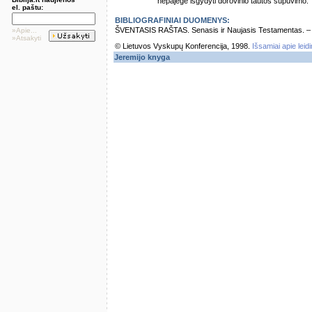
nepajėgė išgydyti dorovinio tautos supuvimo.
el. paštu:
BIBLIOGRAFINIAI DUOMENYS:
ŠVENTASIS RAŠTAS. Senasis ir Naujasis Testamentas. – Vi
»Apie...
»Atsakyti
© Lietuvos Vyskupų Konferencija, 1998.
Išsamiai apie leid
Jeremijo knyga