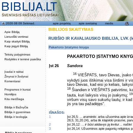
2026 08 09 Sekmad.
apie projektą
apie svetainę
medis
BIBLIJOS SKAITYMAS
Apie Bibliją
Lietuviški vertimai
RUBŠIO IR KAVALIAUSKO BIBLIJA, LVK (kat
Kaip skaityti Bibliją
Kaip įsigyti Bibliją
Pakartoto Įstatymo knyga
Tekstų palyginimas
PAKARTOTO ĮSTATYMO KNY
Rodyklės ir teminė paieška
Įst 26
Sandora
Įvadai ir raktai
16
VIEŠPATS, tavo Dievas, įsako tau
Žinynai ir žodynai
vykdyti juos ištikimai visa širdimi ir vi
Komentarai
tavo Dievas, kad eisi jo keliais, laikys
18
Programos ir kursai
Šiandien ir VIEŠPATS patvirtino, ka
19
Homilijos
tauta, kuri laikysis visų jo įsakymų;
Kita medžiaga
viršum visų savo sukurtų tautų; ir ka
jis yra tau pažadėjęs“.
Biblija ir Bažnyčia
Biblija ir gyvenimas
IŠNAŠOS:
1
Įst 26,5: ...
aramietis
: arba užuomina apie izrae
Biblija ir teologija
28,5; 31,20.24), arba tik
klajoklio
prasme, panaš
2
Įst 26,12: ...
ir būsi atidavęs ją levitui ... našlei
:
3
Įst 26,14: Užuominos apie pagonių religinius 
Biblija.lt naujienos