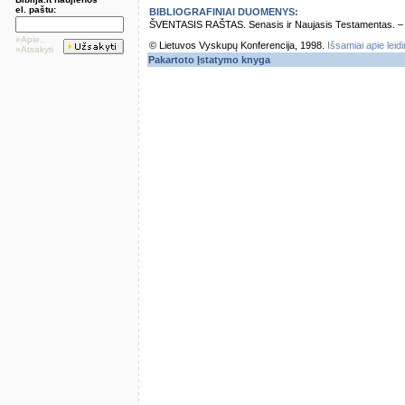
el. paštu:
BIBLIOGRAFINIAI DUOMENYS:
ŠVENTASIS RAŠTAS. Senasis ir Naujasis Testamentas. – Vi
»Apie...
© Lietuvos Vyskupų Konferencija, 1998.
Išsamiai apie leid
»Atsakyti
Pakartoto Įstatymo knyga