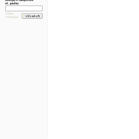
el. paštu:
»Apie...
»Atsakyti