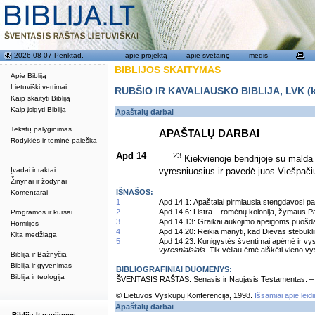
2026 08 07 Penktad.
apie projektą
apie svetainę
medis
BIBLIJOS SKAITYMAS
Apie Bibliją
Lietuviški vertimai
RUBŠIO IR KAVALIAUSKO BIBLIJA, LVK (kat
Kaip skaityti Bibliją
Kaip įsigyti Bibliją
Apaštalų darbai
Tekstų palyginimas
APAŠTALŲ DARBAI
Rodyklės ir teminė paieška
Apd 14
23
Kiekvienoje bendrijoje su malda 
Įvadai ir raktai
vyresniuosius ir pavedė juos Viešpačiui
Žinynai ir žodynai
IŠNAŠOS:
Komentarai
1
Apd 14,1: Apaštalai pirmiausia stengdavosi pa
2
Apd 14,6: Listra – romėnų kolonija, žymaus Pa
Programos ir kursai
3
Apd 14,13: Graikai aukojimo apeigoms puošdav
Homilijos
4
Apd 14,20: Reikia manyti, kad Dievas stebukli
Kita medžiaga
5
Apd 14,23: Kunigystės šventimai apėmė ir vys
vyresniaisiais
. Tik vėliau ėmė aiškėti vieno
Biblija ir Bažnyčia
Biblija ir gyvenimas
BIBLIOGRAFINIAI DUOMENYS:
Biblija ir teologija
ŠVENTASIS RAŠTAS. Senasis ir Naujasis Testamentas. – Vi
© Lietuvos Vyskupų Konferencija, 1998.
Išsamiai apie leid
Apaštalų darbai
Biblija.lt naujienos