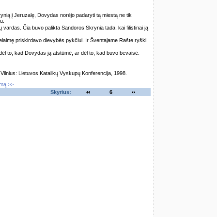
ą į Jeruzalę, Dovydas norėjo padaryti tą miestą ne tik
ru.
mų vardas. Čia buvo palikta Sandoros Skrynia tada, kai filistinai ją
aimę priskirdavo dievybės pykčiui. Ir Šventajame Rašte ryški
dėl to, kad Dovydas ją atstūmė, ar dėl to, kad buvo bevaisė.
lnius: Lietuvos Katalikų Vyskupų Konferencija, 1998.
imą >>
Skyrius:
6