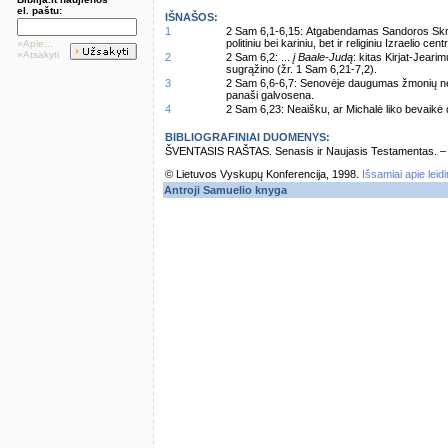
el. paštu:
IŠNAŠOS:
1
2 Sam 6,1-6,15: Atgabendamas Sandoros Skryni
politiniu bei kariniu, bet ir religiniu Izraelio cent
»Apie...
»Atsakyti
2
2 Sam 6,2: ...
į Baale-Judą
: kitas Kirjat-Jeari
sugrąžino (žr. 1 Sam 6,21-7,2).
3
2 Sam 6,6-6,7: Senovėje daugumas žmonių nel
panaši galvosena.
4
2 Sam 6,23: Neaišku, ar Michalė liko bevaikė 
BIBLIOGRAFINIAI DUOMENYS:
ŠVENTASIS RAŠTAS. Senasis ir Naujasis Testamentas. – Vi
© Lietuvos Vyskupų Konferencija, 1998.
Išsamiai apie leid
Antroji Samuelio knyga