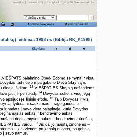
www.lcn.lt
|
www.biblijosdraugija.lt
|
kitos Biblijos svetainės
teksto skaitymas
išsami paieška
alikų) leidimas 1998 m. (Biblija RK_K1998)
Skyrius:
6
: „VIEŠPATS palaimino Obed- Edomo šeimyną ir visa,
 Dovydas tad nuėjo ir pargabeno Dievo Skrynią iš
13
 didele iškilme.
VIEŠPATIES Skrynią nešantiems
14
vo jautį ir peniukšlį.
Dovydas šoko iš visų jėgų
15
o apsijuosęs lininiu efodu.
Taip Dovydas ir visi
rynią, lydėdami šauksmais ir rago gaudesiu.
ir padėta į savo vietą palapinėje, kurią Dovydas
 deginamąsias aukas ir bendravimo aukas
našauti deginamąsias aukas ir bendravimo atnašas,
19
VIEŠPATIES vardu.
Jis dalijo maistą žmonėms –
r moterims – kiekvienam po kepalą duonos, po gabalą
žo į savo namus.