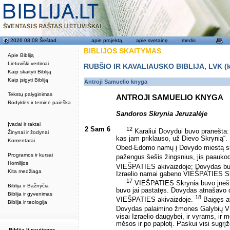
2026 08 08 Šeštad.
apie projektą
apie svetainę
medis
BIBLIJOS SKAITYMAS
Apie Bibliją
Lietuviški vertimai
RUBŠIO IR KAVALIAUSKO BIBLIJA, LVK (kat
Kaip skaityti Bibliją
Kaip įsigyti Bibliją
Antroji Samuelio knyga
Tekstų palyginimas
ANTROJI SAMUELIO KNYGA
Rodyklės ir teminė paieška
Sandoros Skrynia Jeruzalėje
Įvadai ir raktai
2 Sam 6
12
Karaliui Dovydui buvo pranešta
Žinynai ir žodynai
kas jam priklauso, už Dievo Skrynią“.
Komentarai
Obed-Edomo namų į Dovydo miestą su
Programos ir kursai
pažengus šešis žingsnius, jis paaukoda
Homilijos
VIEŠPATIES akivaizdoje; Dovydas buv
Kita medžiaga
Izraelio namai gabeno VIEŠPATIES Sk
17
VIEŠPATIES Skrynia buvo įnešta 
Biblija ir Bažnyčia
buvo jai pastatęs. Dovydas atnašavo
Biblija ir gyvenimas
18
VIEŠPATIES akivaizdoje.
Baigęs at
Biblija ir teologija
Dovydas palaimino žmones Galybių 
visai Izraelio daugybei, ir vyrams, i
mėsos ir po paplotį. Paskui visi sugrį
Biblija.lt naujienos