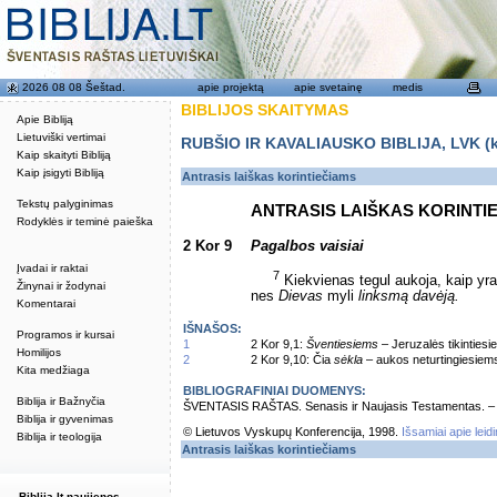
2026 08 08 Šeštad.
apie projektą
apie svetainę
medis
BIBLIJOS SKAITYMAS
Apie Bibliją
Lietuviški vertimai
RUBŠIO IR KAVALIAUSKO BIBLIJA, LVK (kat
Kaip skaityti Bibliją
Kaip įsigyti Bibliją
Antrasis laiškas korintiečiams
Tekstų palyginimas
ANTRASIS LAIŠKAS KORINTI
Rodyklės ir teminė paieška
2 Kor 9
Pagalbos vaisiai
Įvadai ir raktai
7
Kiekvienas tegul aukoja, kaip yra
Žinynai ir žodynai
nes
Dievas
myli
linksmą davėją.
Komentarai
IŠNAŠOS:
Programos ir kursai
1
2 Kor 9,1:
Šventiesiems
– Jeruzalės tikintiesi
Homilijos
2
2 Kor 9,10: Čia
sėkla
– aukos neturtingiesiem
Kita medžiaga
BIBLIOGRAFINIAI DUOMENYS:
Biblija ir Bažnyčia
ŠVENTASIS RAŠTAS. Senasis ir Naujasis Testamentas. – Vi
Biblija ir gyvenimas
© Lietuvos Vyskupų Konferencija, 1998.
Išsamiai apie leid
Biblija ir teologija
Antrasis laiškas korintiečiams
Biblija.lt naujienos