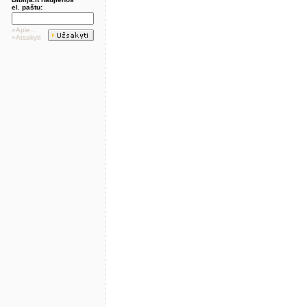
el. paštu:
»Apie...
»Atsakyti