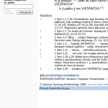
iš jo prašiau.
Todėl aš savo ruožtu s
el. paštu:
VIEŠPAČIUI“.
[i8]
Ir ji paliko jį ten VIEŠPAČIUI.
»Apie...
»Atsakyti
IŠNAŠOS:
1
1 Sam 1,1-1,28: Pasakojimas apie bevaisę m
palikuonį, kaip ypatingą malonę iš Dievo, pa
17,16-19), Rebeka (Pr 25,21-26), Rachelė (Pr
1,5-17). Neįprastas gimimas buvo laikomas n
2
1 Sam 1,2:
Jis turėjo dvi žmonas
: dvipatystė 
leidžiama (žr. Įst 21,15-17).
3
1 Sam 1,3:
Šilo’ą
... : nūdien Seilun{as} mažd
Skrynios vieta Teisėjų Iaikotarpiu. Žr. Joz 18,
4
1 Sam 1,3: ...
Galybių VIEŠPAČIUI
… : vienas 
dangaus skliauto galybes – saulę, mėnulį bei ž
5
1 Sam 1,11: ...
nazirą
... : pažodžiui
pašvęstą
.
6
1 Sam 1,11: …
nei vyno, nei svaigių gėrimų ji
7
1 Sam 1,19-1,28: Malda buvo išklausyta ir pa
reiškia ir
pa{si}skolinau
. Atrodo, kad šis žodis
eilutę). Hana buvo prašiusi, t. y. pasiskolinusi 
malone jis buvo jai duotas.
8
1 Sam 1,28: ...
ji paliko jį ten VIEŠPAČIUI
: pag
BIBLIOGRAFINIAI DUOMENYS:
ŠVENTASIS RAŠTAS. Senasis ir Naujasis Testamentas. – Vi
© Lietuvos Vyskupų Konferencija, 1998.
Išsamiai apie leid
Pirmoji Samuelio knyga