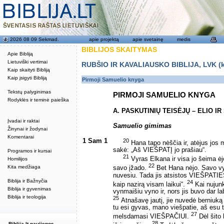
2026 08 09 Sekmad.
apie projektą
apie svetainę
medis
BIBLIJOS SKAITYMAS
Apie Bibliją
Lietuviški vertimai
RUBŠIO IR KAVALIAUSKO BIBLIJA, LVK (kat
Kaip skaityti Bibliją
Kaip įsigyti Bibliją
Pirmoji Samuelio knyga
Tekstų palyginimas
PIRMOJI SAMUELIO KNYGA
Rodyklės ir teminė paieška
A. PASKUTINIŲ TEISĖJŲ – ELIO I
Įvadai ir raktai
Samuelio gimimas
Žinynai ir žodynai
Komentarai
1 Sam 1
20
Hana tapo nėščia ir, atėjus jos 
sakė: „Aš VIEŠPATĮ jo prašiau“.
Programos ir kursai
21
Vyras Elkana ir visa jo šeima ė
Homilijos
22
Kita medžiaga
savo įžado.
Bet Hana nėjo. Savo vyru
nuvesiu. Tada jis atsistos VIEŠPATIES 
Biblija ir Bažnyčia
24
kaip nazirą visam laikui“.
Kai nujunkė
Biblija ir gyvenimas
vynmaišiu vyno ir, nors jis buvo dar l
Biblija ir teologija
25
Atnašavę jautį, jie nuvedė berniuką
tu esi gyvas, mano viešpatie, aš esu t
27
melsdamasi VIEŠPAČIUI.
Dėl šito
28
Biblija.lt naujienos