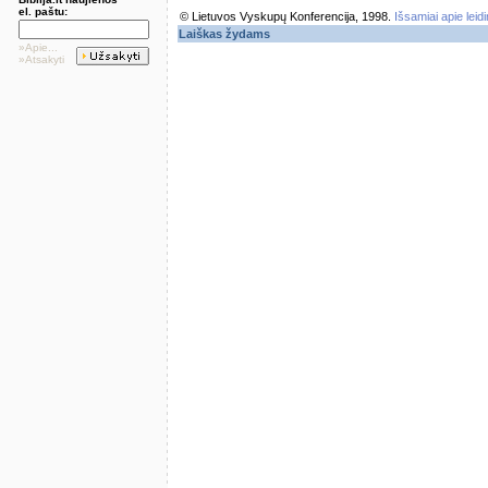
el. paštu:
© Lietuvos Vyskupų Konferencija, 1998.
Išsamiai apie leid
Laiškas žydams
»Apie...
»Atsakyti