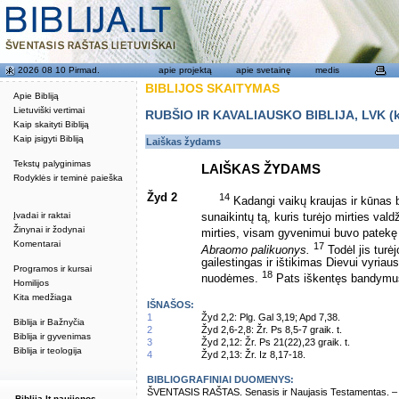
2026 08 10 Pirmad.
apie projektą
apie svetainę
medis
BIBLIJOS SKAITYMAS
Apie Bibliją
Lietuviški vertimai
RUBŠIO IR KAVALIAUSKO BIBLIJA, LVK (kat
Kaip skaityti Bibliją
Kaip įsigyti Bibliją
Laiškas žydams
Tekstų palyginimas
LAIŠKAS ŽYDAMS
Rodyklės ir teminė paieška
Žyd 2
14
Kadangi vaikų kraujas ir kūnas be
Įvadai ir raktai
sunaikintų tą, kuris turėjo mirties valdž
Žinynai ir žodynai
mirties, visam gyvenimui buvo patekę 
Komentarai
17
Abraomo palikuonys.
Todėl jis turėj
gailestingas ir ištikimas Dievui vyriau
Programos ir kursai
18
nuodėmes.
Pats iškentęs bandymus, 
Homilijos
Kita medžiaga
IŠNAŠOS:
1
Žyd 2,2: Plg. Gal 3,19; Apd 7,38.
Biblija ir Bažnyčia
2
Žyd 2,6-2,8: Žr. Ps 8,5-7 graik. t.
Biblija ir gyvenimas
3
Žyd 2,12: Žr. Ps 21(22),23 graik. t.
Biblija ir teologija
4
Žyd 2,13: Žr. Iz 8,17-18.
BIBLIOGRAFINIAI DUOMENYS:
ŠVENTASIS RAŠTAS. Senasis ir Naujasis Testamentas. – Vi
Biblija.lt naujienos