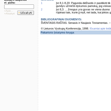
el. paštu:
1
Įst 8,1-8,20: Pagunda didžiuotis ir pasitikėti 
gundys užmiršti dykumos pamoką, jog viskas p
2
Įst 8,3: ...
žmogus yra gyvas ne viena duona
:
»Apie...
rūpinasi tais, kurie jį myli, net tada, kai jok
»Atsakyti
BIBLIOGRAFINIAI DUOMENYS:
ŠVENTASIS RAŠTAS. Senasis ir Naujasis Testamentas. – Vi
© Lietuvos Vyskupų Konferencija, 1998.
Išsamiai apie leid
Pakartoto Įstatymo knyga