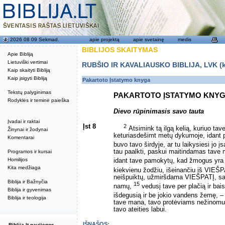
2026 08 09 Sekmad.
apie projektą
apie svetainę
medis
BIBLIJOS SKAITYMAS
Apie Bibliją
Lietuviški vertimai
RUBŠIO IR KAVALIAUSKO BIBLIJA, LVK (kat
Kaip skaityti Bibliją
Kaip įsigyti Bibliją
Pakartoto Įstatymo knyga
Tekstų palyginimas
PAKARTOTO ĮSTATYMO KNY
Rodyklės ir teminė paieška
Dievo rūpinimasis savo tauta
Įvadai ir raktai
Įst 8
2
Atsimink tą ilgą kelią, kuriuo t
Žinynai ir žodynai
keturiasdešimt metų dykumoje, idant 
Komentarai
buvo tavo širdyje, ar tu laikysiesi jo 
tau paalkti, paskui maitindamas tave m
Programos ir kursai
Homilijos
idant tave pamokytų, kad žmogus yra
Kita medžiaga
kiekvienu žodžiu, išeinančiu iš VIEŠ
neišpuiktų, užmiršdama VIEŠPATĮ, sav
Biblija ir Bažnyčia
15
namų,
vedusį tave per plačią ir bai
Biblija ir gyvenimas
išdegusią ir be jokio vandens žemę, –
Biblija ir teologija
tave mana, tavo protėviams nežinomu m
tavo ateities labui.
IŠNAŠOS:
Biblija.lt naujienos