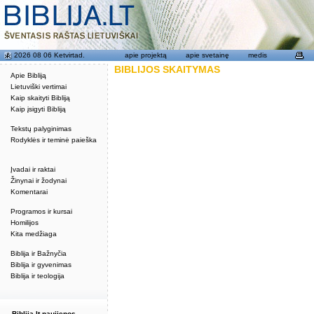
2026 08 06 Ketvirtad.
apie projektą
apie svetainę
medis
BIBLIJOS SKAITYMAS
Apie Bibliją
Lietuviški vertimai
Kaip skaityti Bibliją
Kaip įsigyti Bibliją
Tekstų palyginimas
Rodyklės ir teminė paieška
Įvadai ir raktai
Žinynai ir žodynai
Komentarai
Programos ir kursai
Homilijos
Kita medžiaga
Biblija ir Bažnyčia
Biblija ir gyvenimas
Biblija ir teologija
Biblija.lt naujienos