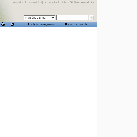
www.lcn.lt
|
www.biblijosdraugija.lt
|
kitos Biblijos svetainės
teksto skaitymas
išsami paieška