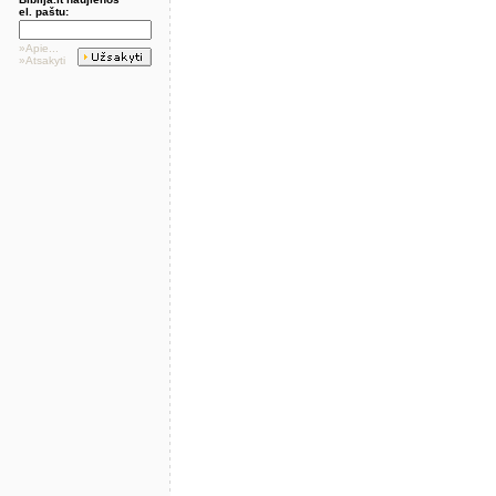
el. paštu:
»Apie...
»Atsakyti