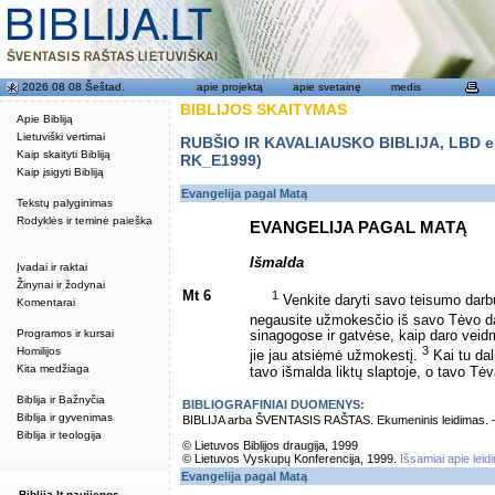
2026 08 08 Šeštad.
apie projektą
apie svetainę
medis
BIBLIJOS SKAITYMAS
Apie Bibliją
Lietuviški vertimai
RUBŠIO IR KAVALIAUSKO BIBLIJA, LBD eku
Kaip skaityti Bibliją
RK_E1999)
Kaip įsigyti Bibliją
Evangelija pagal Matą
Tekstų palyginimas
Rodyklės ir teminė paieška
EVANGELIJA PAGAL MATĄ
Išmalda
Įvadai ir raktai
Žinynai ir žodynai
Mt 6
1
Venkite daryti savo teisumo darb
Komentarai
negausite užmokesčio iš savo Tėvo d
Programos ir kursai
sinagogose ir gatvėse, kaip daro veidm
3
Homilijos
jie jau atsiėmė užmokestį.
Kai tu dal
Kita medžiaga
tavo išmalda liktų slaptoje, o tavo Tėva
Biblija ir Bažnyčia
BIBLIOGRAFINIAI DUOMENYS:
Biblija ir gyvenimas
BIBLIJA arba ŠVENTASIS RAŠTAS. Ekumeninis leidimas. – Vi
Biblija ir teologija
© Lietuvos Biblijos draugija, 1999
© Lietuvos Vyskupų Konferencija, 1999.
Išsamiai apie leid
Evangelija pagal Matą
Biblija.lt naujienos