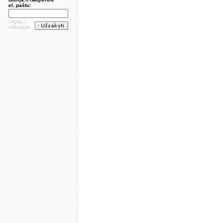
el. paštu:
»Apie...
»Atsakyti