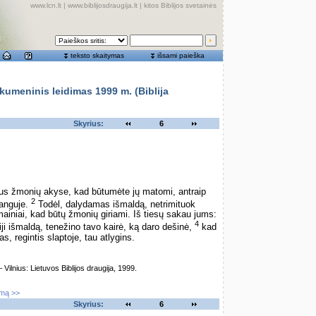
www.lcn.lt
|
www.biblijosdraugija.lt
|
kitos Biblijos svetainės
teksto skaitymas
išsami paieška
meninis leidimas 1999 m. (Biblija
Skyrius:
6
us žmonių akyse, kad būtumėte jų matomi, antraip
2
anguje.
Todėl, dalydamas išmaldą, netrimituok
ainiai, kad būtų žmonių giriami. Iš tiesų sakau jums:
4
iji išmaldą, tenežino tavo kairė, ką daro dešinė,
kad
s, regintis slaptoje, tau atlygins.
lnius: Lietuvos Biblijos draugija, 1999.
imą >>
Skyrius:
6