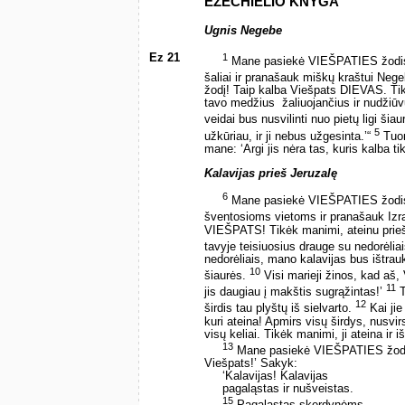
EZECHIELIO KNYGA
Ugnis Negebe
Ez 21
1
Mane pasiekė VIEŠPATIES žodi
šaliai ir pranašauk miškų kraštui Neg
žodį! Taip kalba Viešpats DIEVAS. Tik
tavo medžius ­ žaliuojančius ir nudžiū
veidai bus nusvilinti nuo pietų ligi šia
5
užkūriau, ir ji nebus užgesinta.’“
Tuom
mane: ‘Argi jis nėra tas, kuris kalba ti
Kalavijas prieš Jeruzalę
6
Mane pasiekė VIEŠPATIES žodi
šventosioms vietoms ir pranašauk Izr
VIEŠPATS! Tikėk manimi, ateinu prieš t
tavyje teisiuosius drauge su nedorėlia
nedorėliais, mano kalavijas bus ištrau
10
šiaurės.
Visi marieji žinos, kad aš,
11
jis daugiau į makštis sugrąžintas!’
T
12
širdis tau plyštų iš sielvarto.
Kai jie 
kuri ateina! Apmirs visų širdys, nusvir
visų keliai. Tikėk manimi, ji ateina ir i
13
Mane pasiekė VIEŠPATIES žod
Viešpats!’ Sakyk:
‘Kalavijas! Kalavijas
pagaląstas ir nušveistas.
15
Pagaląstas skerdynėms,