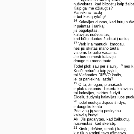
nušveistas, kad blizgėtų kaip žaib
Kaip galime džiaugtis?
Paniekinai lazdą
ir bet kokią rykštę!
16
Kalavijas duotas, kad būtų nušv
ir paimtas į ranką;
jis pagaląstas,
kalavijas nušveistas,
kad būtų įduotas žudikui į ranką.
17
Verk ir aimanuok, žmogau,
nes jis skirtas mano tautai,
visiems Izraelio vadams.
Jie bus numesti kalavijui
drauge su mano tauta.
18
Todėl plok sau per šlaunį,
nes ka
Kodėl neturėtų taip įvykti, ­
tai Viešpaties DIEVO žodis, ­
jei tu paniekinai lazdą?
19
O tu, žmogau, pranašauk
ir plok rankomis. Tekerta kalavijas
tai kalavijas, skirtas žudyti.
Didelių žudynių kalavijas juos puol
20
todėl nustoja drąsos širdys,
ir daugelis krinta.
Prie visų jų vartų paskyriau
kalaviją žudyti.
Ak! Jis padarytas, kad žaibuotų,
nušveistas, kad skerstų.
21
Kirsk į dešinę, smok į kairę,
kur tik nukreipti tavo ašmenys.