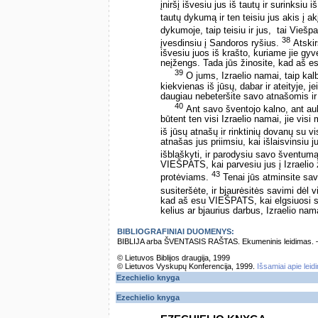
įniršį išvesiu jus iš tautų ir surinksiu
tautų dykumą ir ten teisiu jus akis į ak
dykumoje, taip teisiu ir jus, ­ tai Vieš
38
įvesdinsiu į Sandoros ryšius.
Atskir
išvesiu juos iš krašto, kuriame jie gyv
neįžengs. Tada jūs žinosite, kad aš 
39
O jums, Izraelio namai, taip ka
kiekvienas iš jūsų, dabar ir ateityje,
daugiau nebeteršite savo atnašomis ir
40
Ant savo šventojo kalno, ant aukš
būtent ten visi Izraelio namai, jie visi
iš jūsų atnašų ir rinktinių dovanų su v
atnašas jus priimsiu, kai išlaisvinsiu j
išblaškyti, ir parodysiu savo šventum
VIEŠPATS, kai parvesiu jus į Izraelio ž
43
protėviams.
Tenai jūs atminsite sav
susiteršėte, ir bjaurėsitės savimi dėl
kad aš esu VIEŠPATS, kai elgsiuosi s
kelius ar bjaurius darbus, Izraelio nam
BIBLIOGRAFINIAI DUOMENYS:
BIBLIJA arba ŠVENTASIS RAŠTAS. Ekumeninis leidimas. – Vi
© Lietuvos Biblijos draugija, 1999
© Lietuvos Vyskupų Konferencija, 1999.
Išsamiai apie leid
Ezechielio knyga
Ezechielio knyga