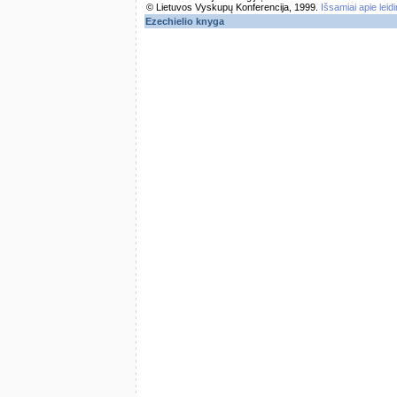
© Lietuvos Vyskupų Konferencija, 1999.
Išsamiai apie leid
Ezechielio knyga