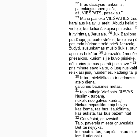
22
Ir aš daužysiu rankomis,
patenkinsiu savo įniršį, ­
aš, VIEŠPATS, pasakiau.’“
23
Mane pasiekė VIEŠPATIES žod
karaliaus kalavijui ateiti. Abudu keliai t
2
vietoje, kur keliai šakojasi į miestus.
26
ir įtvirtintąją Jeruzalę.
Juk Babilono k
pradžioje; jis purto strėles, kreipiasi
pasirodo būrimo strėlė prieš Jeruzal
žudyti, sušunkamas mūšio šūkis, stumi
28
apgulos bokštai.
Jeruzalės žmonėms 
priesaikos, kuriomis jie buvo prisiekę,
29
dėl kurios jie bus paimti į nelaisvę.“
prisiminėte savo kaltę, o jūsų nusikalt
reiškiasi jūsų nuodėmės, kadangi tai pr
30
Ir tau, niekšiškasis ir nedorasis 
atėjo diena,
galutinės bausmės metas, ­
31
taip kalbėjo Viešpats DIEVAS. ­
Nusiimk turbaną,
nukelk nuo galvos karūną!
Niekas nepasiliks kaip buvęs:
kas žema, tas bus išaukštinta,
kas aukšta, tas bus pažeminta!
32
Griuvėsiai, griuvėsiai!
Taip, paversiu miestą griuvėsiais!
Bet tai neįvyks,
kol neateis tas, kurį išsirinkau mie
jam jį atiduosiu.