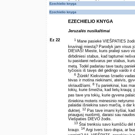
Ezechielio knyga
Ezechielio knyga
EZECHIELIO KNYGA
Jeruzalės nusikaltimai
Ez 22
1
Mane pasiekė VIEŠPATIES žodi
kruvinąjį miestą? Parodyk jam visus j
DIEVAS! Mieste, kuris pralieji savo v
dirbdiniesi stabus, kad taptumei nešv
tu pasidarei nešvarus per stabus, kurių
metą. Todėl padariau tave tautų paniek
tyčiosis iš tavęs dėl gėdingo vardo ir 
6
Žiūrėk! Kiekvienas Izraelio vadas,
tėvas ir motina niekinami, ateivis, gyv
8
skriaudžiami.
Tu paniekinai, kas ma
tokių, kurie šmeižia, kad lietų kraują
pas tave yra tokių, kurie gyvena palai
išniekina moteris mėnesinio netyrum
palaidai išniekina savo marčią, o dar k
12
dukterį.
Pas tave imami kyšiai, kad bū
priaugusį nuošimtį, daraisi sau naudos
Viešpaties DIEVO žodis.
13
Štai trenksiu savo kumščiu dėl t
14
kraujo.
Argi tvers tavo drąsa, ar bu