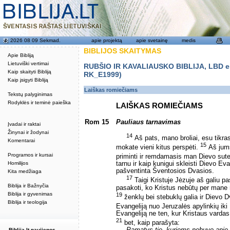
2026 08 09 Sekmad.
apie projektą
apie svetainę
medis
BIBLIJOS SKAITYMAS
Apie Bibliją
Lietuviški vertimai
RUBŠIO IR KAVALIAUSKO BIBLIJA, LBD eku
Kaip skaityti Bibliją
RK_E1999)
Kaip įsigyti Bibliją
Laiškas romiečiams
Tekstų palyginimas
Rodyklės ir teminė paieška
LAIŠKAS ROMIEČIAMS
Rom 15
Pauliaus tarnavimas
Įvadai ir raktai
Žinynai ir žodynai
14
Aš pats, mano broliai, esu tikras
Komentarai
15
mokate vieni kitus perspėti.
Aš jums
Programos ir kursai
priminti ir remdamasis man Dievo sut
Homilijos
tarnu ir kaip kunigui skleisti Dievo Ev
pašventinta Šventosios Dvasios.
Kita medžiaga
17
Taigi Kristuje Jėzuje aš galiu pa
Biblija ir Bažnyčia
pasakoti, ko Kristus nebūtų per mane 
Biblija ir gyvenimas
19
ženklų bei stebuklų galia ir Dievo D
Biblija ir teologija
Evangeliją nuo Jeruzalės apylinkių iki 
Evangeliją ne ten, kur Kristaus vardas
21
bet, kaip parašyta:
Biblija.lt naujienos