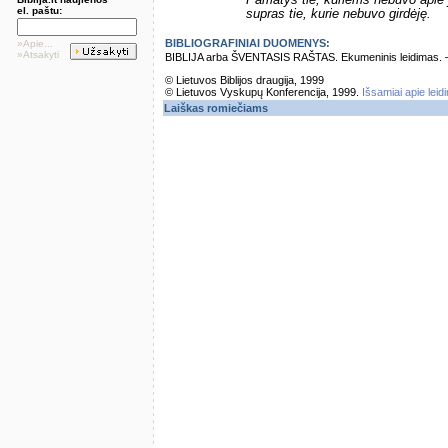
Pamatys tie, kuriems nebuvo apie j
el. paštu:
supras tie, kurie nebuvo girdėję.
BIBLIOGRAFINIAI DUOMENYS:
»Apie...
»Atsakyti
BIBLIJA arba ŠVENTASIS RAŠTAS. Ekumeninis leidimas. – Vi
© Lietuvos Biblijos draugija, 1999
© Lietuvos Vyskupų Konferencija, 1999.
Išsamiai apie leid
Laiškas romiečiams