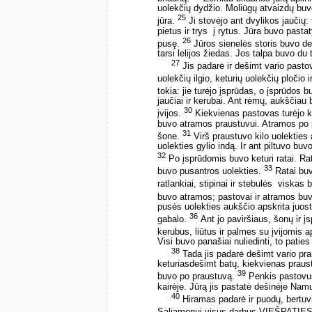
uolekčių dydžio. Moliūgų atvaizdų buvo
25
jūra.
Ji stovėjo ant dvylikos jaučių: tr
pietus ir trys ­ į rytus. Jūra buvo past
26
pusę.
Jūros sienelės storis buvo de
tarsi lelijos žiedas. Jos talpa buvo du 
27
Jis padarė ir dešimt vario past
uolekčių ilgio, keturių uolekčių pločio i
tokia: jie turėjo įsprūdas, o įsprūdos 
jaučiai ir kerubai. Ant rėmų, aukščiau 
30
įvijos.
Kiekvienas pastovas turėjo ket
buvo atramos praustuvui. Atramos po 
31
šone.
Virš praustuvo kilo uolekties 
uolekties gylio indą. Ir ant piltuvo bu
32
Po įsprūdomis buvo keturi ratai. Ra
33
buvo pusantros uolekties.
Ratai buv
ratlankiai, stipinai ir stebulės ­ viskas 
buvo atramos; pastovai ir atramos buv
pusės uolekties aukščio apskrita juost
36
gabalo.
Ant jo paviršiaus, šonų ir įs
kerubus, liūtus ir palmes su įvijomis a
Visi buvo panašiai nuliedinti, to paties
38
Tada jis padarė dešimt vario pr
keturiasdešimt batų, kiekvienas praus
39
buvo po praustuvą.
Penkis pastovus
kairėje. Jūrą jis pastatė dešinėje Namų
40
Hiramas padarė ir puodų, bertuvi