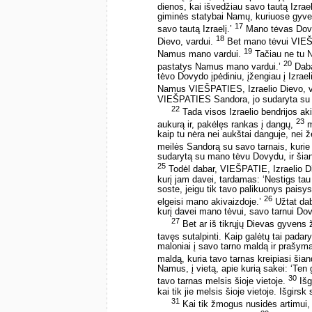
dienos, kai išvedžiau savo tautą Izrael
giminės statybai Namų, kuriuose gyve
17
savo tautą Izraelį.’
Mano tėvas Dovy
18
Dievo, vardui.
Bet mano tėvui VIEŠPA
19
Namus mano vardui.
Tačiau ne tu N
20
pastatys Namus mano vardui.’
Daba
tėvo Dovydo įpėdiniu, įžengiau į Izra
Namus VIEŠPATIES, Izraelio Dievo, v
VIEŠPATIES Sandora, jo sudaryta su m
22
Tada visos Izraelio bendrijos a
23
aukurą ir, pakėlęs rankas į dangų,
m
kaip tu nėra nei aukštai danguje, nei 
meilės Sandorą su savo tarnais, kurie t
sudarytą su mano tėvu Dovydu, ir šian
25
Todėl dabar, VIEŠPATIE, Izraelio Di
kurį jam davei, tardamas: ‘Nestigs tau
soste, jeigu tik tavo palikuonys paisys
26
elgeisi mano akivaizdoje.’
Užtat dab
kurį davei mano tėvui, savo tarnui Dov
27
Bet ar iš tikrųjų Dievas gyvens
tavęs sutalpinti. Kaip galėtų tai pada
maloniai į savo tarno maldą ir prašy
maldą, kuria tavo tarnas kreipiasi šian
Namus, į vietą, apie kurią sakei: ‘Ten
30
tavo tarnas melsis šioje vietoje.
Išg
kai tik jie melsis šioje vietoje. Išgirs
31
Kai tik žmogus nusidės artimui, tu