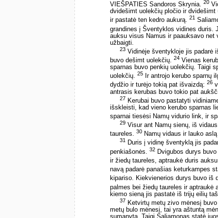
20
VIEŠPATIES Sandoros Skrynia.
Vid
dvidešimt uolekčių pločio ir dvidešimt
21
ir pastatė ten kedro aukurą.
Saliamo
grandines į Šventyklos vidines duris.
auksu visus Namus ir paauksavo net v
užbaigti.
23
Vidinėje šventykloje jis padarė 
24
buvo dešimt uolekčių.
Vienas kerubo
sparnas buvo penkių uolekčių. Taigi sp
25
uolekčių.
Ir antrojo kerubo sparnų i
26
dydžio ir turėjo tokią pat išvaizdą:
v
antrasis kerubas buvo tokio pat aukšč
27
Kerubai buvo pastatyti vidiniam
išskleisti, kad vieno kerubo sparnas lie
sparnai tiesėsi Namų vidurio link, ir s
29
Visur ant Namų sienų, iš vidaus i
30
taureles.
Namų vidaus ir lauko aslą 
31
Duris į vidinę šventyklą jis pad
32
penkiašonės.
Dvigubos durys buvo i
ir žiedų taureles, aptraukė duris auks
navą padarė panašias keturkampes st
kipariso. Kiekvienerios durys buvo iš 
palmes bei žiedų taureles ir aptraukė a
kiemo sieną jis pastatė iš trijų eilių t
37
Ketvirtų metų zivo mėnesį buv
metų bulo mėnesį, tai yra aštuntą mėne
sumanyta. Taigi Saliamonas statė juo