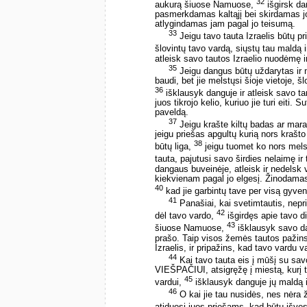
32
aukurą šiuose Namuose,
išgirsk da
pasmerkdamas kaltąjį bei skirdamas jo
atlygindamas jam pagal jo teisumą.
33
Jeigu tavo tauta Izraelis būtų pr
šlovintų tavo vardą, siųstų tau mald
atleisk savo tautos Izraelio nuodėmę ir
35
Jeigu dangus būtų uždarytas ir ne
baudi, bet jie melstųsi šioje vietoje, 
36
išklausyk danguje ir atleisk savo 
juos tikrojo kelio, kuriuo jie turi eiti.
paveldą.
37
Jeigu krašte kiltų badas ar maras,
jeigu priešas apgultų kurią nors krašto
38
būtų liga,
jeigu tuomet ko nors melst
tauta, pajutusi savo širdies nelaimę i
dangaus buveinėje, atleisk ir nedelsk v
kiekvienam pagal jo elgesį. Žinodamas,
40
kad jie garbintų tave per visą gyve
41
Panašiai, kai svetimtautis, neprik
42
dėl tavo vardo,
išgirdęs apie tavo di
43
šiuose Namuose,
išklausyk savo da
prašo. Taip visos žemės tautos pažins 
Izraelis, ir pripažins, kad tavo vardu
44
Kai tavo tauta eis į mūšį su savo
VIEŠPAČIUI, atsigręžę į miestą, kurį t
45
vardui,
išklausyk danguje jų maldą i
46
O kai jie tau nusidės, nes nėra 