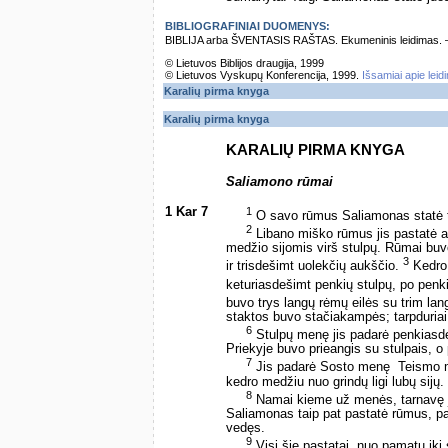
BIBLIOGRAFINIAI DUOMENYS:
BIBLIJA arba ŠVENTASIS RAŠTAS. Ekumeninis leidimas. – Vi
© Lietuvos Biblijos draugija, 1999
© Lietuvos Vyskupų Konferencija, 1999.
Išsamiai apie leid
Karalių pirma knyga
Karalių pirma knyga
KARALIŲ PIRMA KNYGA
Saliamono rūmai
1 Kar 7
1
O savo rūmus Saliamonas statė try
2
Libano miško rūmus jis pastatė an
medžio sijomis virš stulpų. Rūmai buvo
3
ir trisdešimt uolekčių aukščio.
Kedro 
keturiasdešimt penkių stulpų, po penki
buvo trys langų rėmų eilės su trim lan
staktos buvo stačiakampės; tarpduriai 
6
Stulpų menę jis padarė penkiasdeši
Priekyje buvo prieangis su stulpais, o 
7
Jis padarė Sosto menę ­ Teismo me
kedro medžiu nuo grindų ligi lubų sijų.
8
Namai kieme už menės, tarnavę j
Saliamonas taip pat pastatė rūmus, pa
vedęs.
9
Visi šie pastatai, nuo pamatų iki 