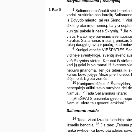
Skrynia atnešama į Šventyklą
1 Kar 8
1
Saliamono pašaukti visi Izraelio se
vadai ­ susirinko pas karalių Saliamo
2
iš Dovydo miesto, tai yra Siono.
Visi
iškilmę etanimo mėnesį, tai yra septi
4
kunigai pakėlė ir nešė Skrynią.
Jie n
visus Palapinėje buvusius šventuosius 
karalius Saliamonas ir pas jį priešais 
tokią daugybę avių ir jaučių, kad nebu
6
Kunigai atnešė VIEŠPATIES Sand
vidinėje šventykloje, šventų švenčiaus
virš Skrynios vietos. Kerubai iš viršau
kad jų galai buvo matyti iš šventos vie
nebuvo įmanoma. Ten jos tebėra iki š
kurias buvo įdėjęs Mozė prie Horebo, 
išėjimo iš Egipto žemės.
10
Kunigams išėjus iš Šventyklos
nebegalėjo atlikti savo tarnybos dėl
12
Namus.
Tada Saliamonas ištarė:
„VIEŠPATS pasirinko gyventi nepe
Namus ­ vietą tau gyventi amžinai.“
Saliamono malda
14
Tada, visai Izraelio bendrijai sto
15
Izraelio bendriją.
Jis tarė: „Tebūna 
ranka įvykdė, ką buvo pažadėjęs sav