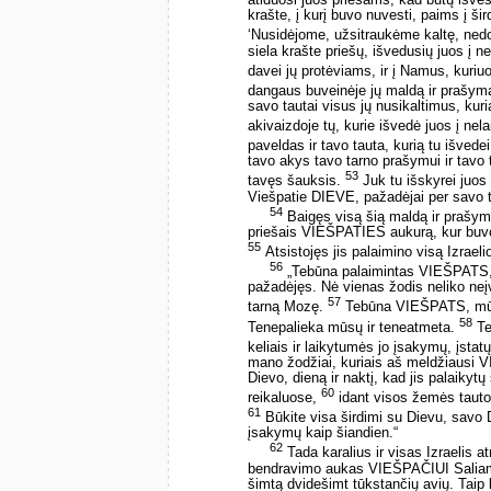
atiduosi juos priešams, kad būtų išvest
krašte, į kurį buvo nuvesti, paims į šir
‘Nusidėjome, užsitraukėme kaltę, nedor
siela krašte priešų, išvedusių juos į ne
davei jų protėviams, ir į Namus, kuriu
dangaus buveinėje jų maldą ir prašymą
savo tautai visus jų nusikaltimus, kuri
akivaizdoje tų, kurie išvedė juos į nel
paveldas ir tavo tauta, kurią tu išvede
tavo akys tavo tarno prašymui ir tavo t
53
tavęs šauksis.
Juk tu išskyrei juos 
Viešpatie DIEVE, pažadėjai per savo t
54
Baigęs visą šią maldą ir prašym
priešais VIEŠPATIES aukurą, kur buvo
55
Atsistojęs jis palaimino visą Izraeli
56
„Tebūna palaimintas VIEŠPATS, k
pažadėjęs. Nė vienas žodis neliko neį
57
tarną Mozę.
Tebūna VIEŠPATS, mūsų
58
Tenepalieka mūsų ir teneatmeta.
Te
keliais ir laikytumės jo įsakymų, įsta
mano žodžiai, kuriais aš meldžiausi
Dievo, dieną ir naktį, kad jis palaikytų
60
reikaluose,
idant visos žemės tautos
61
Būkite visa širdimi su Dievu, savo D
įsakymų kaip šiandien.“
62
Tada karalius ir visas Izraelis
bendravimo aukas VIEŠPAČIUI Saliamo
šimtą dvidešimt tūkstančių avių. Taip 