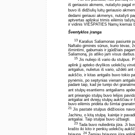
iš geriausio akmens, nutašyto pagal ma
buvo iš didžiulių luitų geriausio akme
dedami geriausi akmenys, nutašyti pag
aptvertas aplinkui trimis eilėmis tašyt
ir vidinis VIEŠPATIES Namų kiemas b
Šventyklos įranga
13
Karalius Saliamonas pasiuntė pa
Naftalio giminės sūnus, kurio tėvas, 
išmintimi, gabumais ir įgūdžiais pagami
Saliamoną, jis atliko jam visus darbus
15
Jis nuliejo iš vario du stulpus. 
aplink jį apteko dvylikos uolekčių virv
antgalius, nulietus iš vario, uždėti an
aukščio, ir kitas antgalis buvo tokio p
pynėmis, po septynias vienam antgaliui
padarė taip, kad jie turėjo dvi granatm
ant stulpų esantiems antgaliams apdeng
ant prieangio stulpų buvo lelijos pavid
antgaliai ant dviejų stulpų aukščiau ir 
buvo eilėmis pridėta du šimtai granatme
21
Jis pastatė stulpus didžiosios navos
Jachinu, o kitą stulpą ­ kairėje ir pav
antgaliai. Taip stulpai buvo užbaigti.
23
Tada buvo nuliedinta jūra. Ji bu
krašto iki kito ir penkių uolekčių aukš
24
briauną.
Žemiau briaunos jūrą aplin