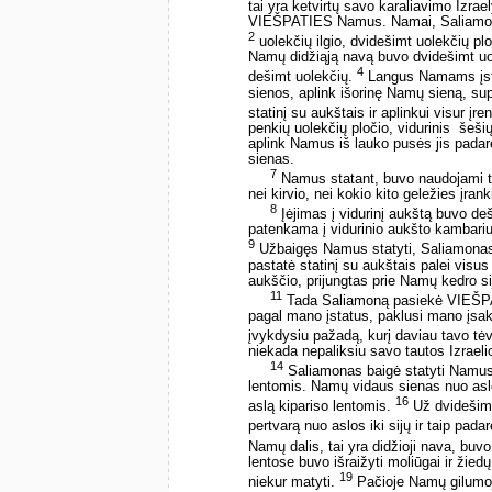
tai yra ketvirtų savo karaliavimo Izra
VIEŠPATIES Namus. Namai, Saliamon
2
uolekčių ilgio, dvidešimt uolekčių plo
Namų didžiąją navą buvo dvidešimt uol
4
dešimt uolekčių.
Langus Namams įst
sienos, aplink išorinę Namų sieną, supa
statinį su aukštais ir aplinkui visur į
penkių uolekčių pločio, vidurinis ­ šeši
aplink Namus iš lauko pusės jis padarė
sienas.
7
Namus statant, buvo naudojami tik
nei kirvio, nei kokio kito geležies įra
8
Įėjimas į vidurinį aukštą buvo de
patenkama į vidurinio aukšto kambarius,
9
Užbaigęs Namus statyti, Saliamonas 
pastatė statinį su aukštais palei vis
aukščio, prijungtas prie Namų kedro si
11
Tada Saliamoną pasiekė VIEŠP
pagal mano įstatus, paklusi mano įsak
įvykdysiu pažadą, kurį daviau tavo tė
niekada nepaliksiu savo tautos Izraelio
14
Saliamonas baigė statyti Namu
lentomis. Namų vidaus sienas nuo aslo
16
aslą kipariso lentomis.
Už dvidešimt
pertvarą nuo aslos iki sijų ir taip pad
Namų dalis, tai yra didžioji nava, buv
lentose buvo išraižyti moliūgai ir ži
19
niekur matyti.
Pačioje Namų gilumoje