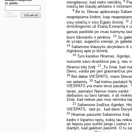
8
stengdavosi, kad nieko netrūktų.
Pag
el. paštu:
miežių bei šiaudų arkliams ir ristūnams
9
Be to, Dievas apdovanojo Saliamo
»Apie...
»Atsakyti
neaprėpiama širdimi, kaip neaprėpiamo
11
visų rytiečių ir viso Egipto išmintį.
J
išmintingesnis už Etaną Ezerachą ir u
garsas pasklido po visas kaimynų tau
13
buvo tūkstantis ir penkios.
Jis galė
iki yzopo, augančio sienoje; jis galėda
14
Saliamono klausytis atvykdavo iš v
išgirdusių apie jo išmintį.
15
Tyro karalius Hiramas, išgirdęs,
nusiuntė savo dvariškius pas jį, nes 
17
Hiramui tokį žodį:
„Tu žinai, kad m
Dievo, vardui per jam grasinančius p
18
Bet dabar VIEŠPATS, mano Dievas, 
19
nei nelaimių.
Tad ketinu pastatyti 
VIEŠPATS yra mano tėvui pasakęs: ‘Ta
tavęs, pastatys Namus mano vardui.’
darbuosis su tavo tarnais, ir aš mokės
žinai, kad niekas pas mus nemoka taip 
21
Saliamono žodžius išgirdęs, Hir
VIEŠPATS, ­ tarė jis, ­ kad davė Dovydu
22
Hiramas pasiuntė Saliamonui žodį: „
kedro ir kipariso rąstų, kokių tau reiki
aš liepsiu juos surišti jūroje į sielius i
išardyti, kad galėtum pasiimti. O tu 