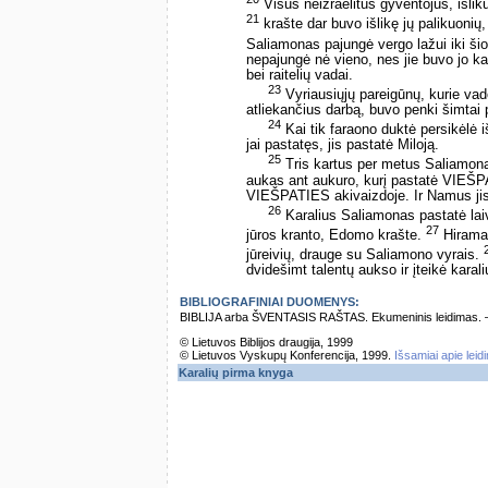
Visus neizraelitus gyventojus, išlikus
21
krašte dar buvo išlikę jų palikuonių, k
Saliamonas pajungė vergo lažui iki ši
nepajungė nė vieno, nes jie buvo jo kar
bei raitelių vadai.
23
Vyriausiųjų pareigūnų, kurie va
atliekančius darbą, buvo penki šimtai
24
Kai tik faraono duktė persikėlė
jai pastatęs, jis pastatė Miloją.
25
Tris kartus per metus Saliamon
aukas ant aukuro, kurį pastatė VIEŠ
VIEŠPATIES akivaizdoje. Ir Namus jis 
26
Karalius Saliamonas pastatė laiv
27
jūros kranto, Edomo krašte.
Hiramas
jūreivių, drauge su Saliamono vyrais.
dvidešimt talentų aukso ir įteikė karal
BIBLIOGRAFINIAI DUOMENYS:
BIBLIJA arba ŠVENTASIS RAŠTAS. Ekumeninis leidimas. – Vi
© Lietuvos Biblijos draugija, 1999
© Lietuvos Vyskupų Konferencija, 1999.
Išsamiai apie leid
Karalių pirma knyga