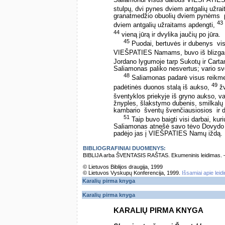
Saliamonui visus darbus VIEŠPATI
stulpų, dvi pynes dviem antgalių užrai
granatmedžio obuolių dviem pynėms ­ p
43
dviem antgalių užraitams apdengti,
44
vieną jūrą ir dvylika jaučių po jūra.
45
Puodai, bertuvės ir dubenys ­ v
VIEŠPATIES Namams, buvo iš blizgan
Jordano lygumoje tarp Sukotų ir Cart
Saliamonas paliko nesvertus; vario sv
48
Saliamonas padarė visus reikm
49
padėtinės duonos stalą iš aukso,
žv
šventyklos priekyje iš gryno aukso, vai
žnyples, šlakstymo dubenis, smilkalų 
kambario ­ šventų švenčiausiosios ­ ir 
51
Taip buvo baigti visi darbai, 
Saliamonas atnešė savo tėvo Dovydo šv
padėjo jas į VIEŠPATIES Namų iždą.
BIBLIOGRAFINIAI DUOMENYS:
BIBLIJA arba ŠVENTASIS RAŠTAS. Ekumeninis leidimas. – Vi
© Lietuvos Biblijos draugija, 1999
© Lietuvos Vyskupų Konferencija, 1999.
Išsamiai apie leid
Karalių pirma knyga
Karalių pirma knyga
KARALIŲ PIRMA KNYGA