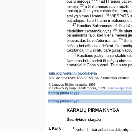
24
būsiu nurodęs.“
Tad Hiramas patiekė 
25
reikėjo,
o Saliamonas savo ruožtu da
maistą jo šeimynai ir dvidešimt korų 
26
atsilyginimas Hiramui.
VIEŠPATS sut
pažadėjęs. Tarp Hiramo ir Saliamono bu
27
Karalius Saliamonas uždėjo lažą 
28
trisdešimt tūkstančių vyrų.
Jis siun
pamainomis taip, kad vieną mėnesį jie
29
prievaizdas buvo Adoniramas.
Be to
nešikų bei aštuoniasdešimt tūkstanč
tūkstančių trijų šimtų pareigūnų, vado
31
Karaliaus įsakymu jie skaldė did
Namams būtų padėti iš tašytų akmen
statytojai ir Gebalo vyrai. Taip buvo 
BIBLIOGRAFINIAI DUOMENYS:
BIBLIJA arba ŠVENTASIS RAŠTAS. Ekumeninis leidimas. – Vi
© Lietuvos Biblijos draugija, 1999
© Lietuvos Vyskupų Konferencija, 1999.
Išsamiai apie leid
Karalių pirma knyga
Karalių pirma knyga
KARALIŲ PIRMA KNYGA
Šventyklos statyba
1 Kar 6
1
Keturi šimtai aštuoniasdešimtų me