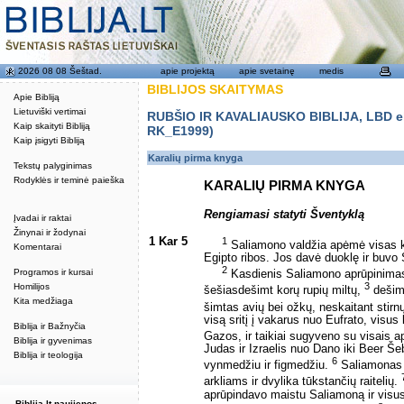
2026 08 08 Šeštad.
apie projektą
apie svetainę
medis
BIBLIJOS SKAITYMAS
Apie Bibliją
Lietuviški vertimai
RUBŠIO IR KAVALIAUSKO BIBLIJA, LBD eku
Kaip skaityti Bibliją
RK_E1999)
Kaip įsigyti Bibliją
Karalių pirma knyga
Tekstų palyginimas
Rodyklės ir teminė paieška
KARALIŲ PIRMA KNYGA
Rengiamasi statyti Šventyklą
Įvadai ir raktai
Žinynai ir žodynai
1 Kar 5
1
Saliamono valdžia apėmė visas kara
Komentarai
Egipto ribos. Jos davė duoklę ir buvo
2
Programos ir kursai
Kasdienis Saliamono aprūpinimas 
3
Homilijos
šešiasdešimt korų rupių miltų,
dešimt
Kita medžiaga
šimtas avių bei ožkų, neskaitant stirnų
visą sritį į vakarus nuo Eufrato, visus
Biblija ir Bažnyčia
Gazos, ir taikiai sugyveno su visais a
Biblija ir gyvenimas
Judas ir Izraelis nuo Dano iki Beer 
Biblija ir teologija
6
vynmedžiu ir figmedžiu.
Saliamonas t
arkliams ir dvylika tūkstančių raitelių.
aprūpindavo maistu Saliamoną ir visus,
Biblija.lt naujienos