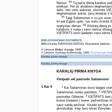
64
Namus.
Tą pačią dieną karalius p
priekyje. Ten jis atnašavo deginamąsi
dalis, nes vario aukuras, stovintis V
deginamąsias aukas, javų atnašas ir 
65
Taigi Saliamonas ir su juo visas
iki pat Egipto upės ­ tuo metu šventė
66
septynias dienas.
Aštuntą dieną jis
karaliumi ir nuėjo į savo namus džiaug
VIEŠPATS buvo padaręs savo tarnui Dov
BIBLIOGRAFINIAI DUOMENYS:
BIBLIJA arba ŠVENTASIS RAŠTAS. Ekumeninis leidimas. – Vi
© Lietuvos Biblijos draugija, 1999
© Lietuvos Vyskupų Konferencija, 1999.
Išsamiai apie leid
Karalių pirma knyga
Karalių pirma knyga
KARALIŲ PIRMA KNYGA
Viešpats vėl pasirodo Saliamonui
1 Kar 9
1
Kai Saliamonas buvo baigęs staty
2
Saliamonas norėjo pastatyti,
VIEŠPAT
3
pasirodęs Gibeone.
VIEŠPATS tarė ja
kuriuo kreipeisi į mane, pašventinau š
savo vardą amžinai. Visada ten bus m
akivaizdoje, kaip tavo tėvas Dovydas e