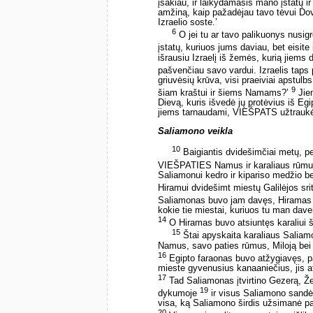
įsakiau, ir laikydamasis mano įstatų i
amžiną, kaip pažadėjau tavo tėvui Dov
Izraelio soste.’
6
O jei tu ar tavo palikuonys nusig
įstatų, kuriuos jums daviau, bet eisite
išrausiu Izraelį iš žemės, kurią jiems
pašvenčiau savo vardui. Izraelis taps
griuvėsių krūva, visi praeiviai apstulb
9
šiam kraštui ir šiems Namams?’
Jiem
Dievą, kuris išvedė jų protėvius iš Egi
jiems tarnaudami, VIEŠPATS užtraukė 
Saliamono veikla
10
Baigiantis dvidešimčiai metų, p
VIEŠPATIES Namus ir karaliaus rūmus
Saliamonui kedro ir kipariso medžio be
Hiramui dvidešimt miestų Galilėjos sri
Saliamonas buvo jam davęs, Hiramas 
kokie tie miestai, kuriuos tu man dave
14
O Hiramas buvo atsiuntęs karaliui š
15
Štai apyskaita karaliaus Saliam
Namus, savo paties rūmus, Miloją bei 
16
Egipto faraonas buvo atžygiavęs, p
mieste gyvenusius kanaaniečius, jis at
17
Tad Saliamonas įtvirtino Gezerą, Ž
19
dykumoje
ir visus Saliamono sandėl
visa, ką Saliamono širdis užsimanė pas
20