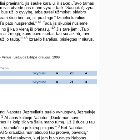
iui praeinant, jis šaukė karaliui ir sakė: „Tavo tarnas
eivis atvedė pas mane vyrą ir tarė: ‘Saugok šį vyrą!
ė bus už jo gyvybę, arba turėsi užmokėti sidabro
m šiuo bei tuo, jis pradingo.“ Izraelio karalius
41
 Tu pats nusprendei.“
Tada jis skubiai nusiėmė
42
žino jį kaip vieną iš pranašų.
Jis tarė jam: „Taip
nai žmogų, kuris buvo skirtas tau sunaikinti, tavo
43
už jo tautą.’“
Izraelio karalius, prislėgtas ir niūrus,
.
lnius: Lietuvos Biblijos draugija, 1999.
imą >>
Skyrius:
20
Skyrius:
21
angi Nabotas Jezreelietis turėjo vynuogyną Jezreelyje
2
,
Ahabas kalbėjo Nabotui: „Duok man savo
nes jis kaip tik yra šalia mano rūmų. Už jį duosiu tau
3
a, sumokėsiu jo kainą pinigais.“
Bet Nabotas
TS draudžia man atiduoti tau protėvių paveldą.“
ūrus dėl atsakymo, kurį jam buvo davęs Nabotas