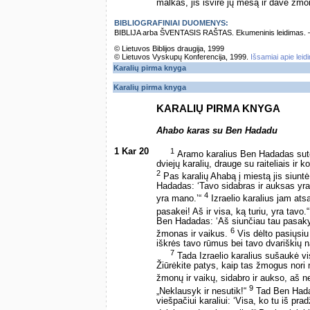
malkas, jis išvirė jų mėsą ir davė žmon
BIBLIOGRAFINIAI DUOMENYS:
BIBLIJA arba ŠVENTASIS RAŠTAS. Ekumeninis leidimas. – Vi
© Lietuvos Biblijos draugija, 1999
© Lietuvos Vyskupų Konferencija, 1999.
Išsamiai apie leid
Karalių pirma knyga
Karalių pirma knyga
KARALIŲ PIRMA KNYGA
Ahabo karas su Ben Hadadu
1 Kar 20
1
Aramo karalius Ben Hadadas sutel
dviejų karalių, drauge su raiteliais ir 
2
Pas karalių Ahabą į miestą jis siunt
Hadadas: ‘Tavo sidabras ir auksas yra
4
yra mano.’“
Izraelio karalius jam atsa
pasakei! Aš ir visa, ką turiu, yra tavo.
Ben Hadadas: ‘Aš siunčiau tau pasakyt
6
žmonas ir vaikus.
Vis dėlto pasiųsiu
iškrės tavo rūmus bei tavo dvariškių na
7
Tada Izraelio karalius sušaukė vis
Žiūrėkite patys, kaip tas žmogus nori
žmonų ir vaikų, sidabro ir aukso, aš n
9
„Neklausyk ir nesutik!“
Tad Ben Hadad
viešpačiui karaliui: ‘Visa, ko tu iš pra