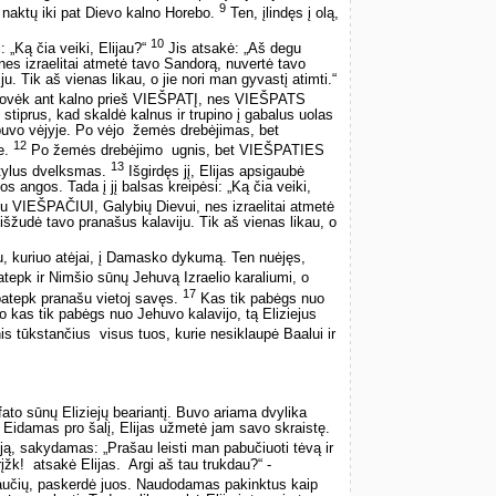
9
 naktų iki pat Dievo kalno Horebo.
Ten, įlindęs į olą,
10
„Ką čia veiki, Elijau?“
Jis atsakė: „Aš degu
s izraelitai atmetė tavo Sandorą, nuvertė tavo
u. Tik aš vienas likau, o jie nori man gyvastį atimti.“
ir stovėk ant kalno prieš VIEŠPATĮ, nes VIEŠPATS
s stiprus, kad skaldė kalnus ir trupino į gabalus uolas
o vėjyje. Po vėjo ­ žemės drebėjimas, bet
12
e.
Po žemės drebėjimo ­ ugnis, bet VIEŠPATIES
13
 tylus dvelksmas.
Išgirdęs jį, Elijas apsigaubė
los angos. Tada į jį balsas kreipėsi: „Ką čia veiki,
u VIEŠPAČIUI, Galybių Dievui, nes izraelitai atmetė
išžudė tavo pranašus kalaviju. Tik aš vienas likau, o
, kuriuo atėjai, į Damasko dykumą. Ten nuėjęs,
tepk ir Nimšio sūnų Jehuvą Izraelio karaliumi, o
17
patepk pranašu vietoj savęs.
Kas tik pabėgs nuo
 kas tik pabėgs nuo Jehuvo kalavijo, tą Eliziejus
s tūkstančius ­ visus tuos, kurie nesiklaupė Baalui ir
fato sūnų Eliziejų beariantį. Buvo ariama dvylika
u. Eidamas pro šalį, Elijas užmetė jam savo skraistę.
ją, sakydamas: „Prašau leisti man pabučiuoti tėvą ir
įžk! ­ atsakė Elijas. ­ Argi aš tau trukdau?“ ­
jaučių, paskerdė juos. Naudodamas pakinktus kaip