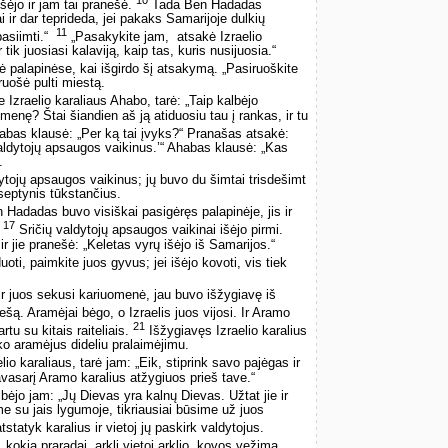
išėjo ir jam tai pranešė.
Tada Ben Hadadas
 ir dar teprideda, jei pakaks Samarijoje dulkių
11
siimti.“ ­
„Pasakykite jam, ­ atsakė Izraelio
 tik juosiasi kalaviją, kaip tas, kuris nusijuosia.“
ė palapinėse, kai išgirdo šį atsakymą. „Pasiruoškite
iruošė pulti miestą.
 Izraelio karaliaus Ahabo, tarė: „Taip kalbėjo
enę? Štai šiandien aš ją atiduosiu tau į rankas, ir tu
bas klausė: „Per ką tai įvyks?“ Pranašas atsakė:
aldytojų apsaugos vaikinus.’“ Ahabas klausė: „Kas
.
tojų apsaugos vaikinus; jų buvo du šimtai trisdešimt
 septynis tūkstančius.
n Hadadas buvo visiškai pasigėręs palapinėje, jis ir
17
.
Sričių valdytojų apsaugos vaikinai išėjo pirmi.
 jie pranešė: „Keletas vyrų išėjo iš Samarijos.“
duoti, paimkite juos gyvus; jei išėjo kovoti, vis tiek
i ir juos sekusi kariuomenė, jau buvo išžygiavę iš
ešą. Aramėjai bėgo, o Izraelis juos vijosi. Ir Aramo
21
tu su kitais raiteliais.
Išžygiavęs Izraelio karalius
iko aramėjus dideliu pralaimėjimu.
io karaliaus, tarė jam: „Eik, stiprink savo pajėgas ir
avasarį Aramo karalius atžygiuos prieš tave.“
bėjo jam: „Jų Dievas yra kalnų Dievas. Užtat jie ir
e su jais lygumoje, tikriausiai būsime už juos
atstatyk karalius ir vietoj jų paskirk valdytojus.
kokią praradai, arklį vietoj arklio, kovos vežimą