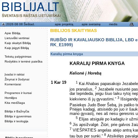
2026 08 08 Šeštad.
apie projektą
apie svetainę
medis
BIBLIJOS SKAITYMAS
Apie Bibliją
Lietuviški vertimai
RUBŠIO IR KAVALIAUSKO BIBLIJA, LBD eku
Kaip skaityti Bibliją
RK_E1999)
Kaip įsigyti Bibliją
Karalių pirma knyga
Tekstų palyginimas
Rodyklės ir teminė paieška
KARALIŲ PIRMA KNYGA
Kelionė į Horebą
Įvadai ir raktai
Žinynai ir žodynai
1 Kar 19
1
Kai Ahabas papasakojo Jezabelei v
Komentarai
2
jos pranašus,
Jezabelė nusiuntė pasiu
Programos ir kursai
dar teprideda, jeigu šiuo laiku rytoj 
3
Homilijos
kiekvieno iš jų gyvastimi.“
Išsigandęs
Kita medžiaga
Pasiekęs Judo Beer Šebą, jis paliko t
Priėjęs kadagį, atsisėdo po juo ir šauk
Biblija ir Bažnyčia
mano gyvastį, nes aš nesu geresnis u
Biblija ir gyvenimas
5
Elijas atsigulė po kadagiu ir užmig
Biblija ir teologija
6
Jis apsižvalgė. Žiūri, prie galvos žai
7
VIEŠPATIES angelas atėjo antrą kartą i
8
tau bus per sunki.“
Atsikėlęs pavalgė 
Biblija.lt naujienos