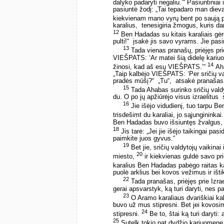
dalyko padaryti negaliu.’“ Pasiuntiniai 
pasiuntė žodį: „Tai tepadaro man dievai
kiekvienam mano vyrų bent po saują pa
karalius, ­ tenesigiria žmogus, kuris dar
12
Ben Hadadas su kitais karaliais gėr
pulti!“ ­ įsakė jis savo vyrams. Jie pas
13
Tada vienas pranašų, priėjęs prie
VIEŠPATS: ‘Ar matei šią didelę kariuom
14
žinosi, kad aš esu VIEŠPATS.’“
Aha
„Taip kalbėjo VIEŠPATS: ‘Per sričių v
pradės mūšį?“ ­ „Tu“, ­ atsakė pranašas
15
Tada Ahabas surinko sričių valdy
du. O po jų apžiūrėjo visus izraelitus ­
16
Jie išėjo vidudienį, tuo tarpu Be
trisdešimt du karaliai, jo sąjungininkai
Ben Hadadas buvo išsiuntęs žvalgus, ir
18
Jis tarė: „Jei jie išėjo taikingai pasi
paimkite juos gyvus.“
19
Bet jie, sričių valdytojų vaikina
20
miesto,
ir kiekvienas guldė savo pri
karalius Ben Hadadas pabėgo raitas kar
puolė arklius bei kovos vežimus ir išt
22
Tada pranašas, priėjęs prie Izrael
gerai apsvarstyk, ką turi daryti, nes p
23
O Aramo karaliaus dvariškiai kal
buvo už mus stipresni. Bet jei kovosim
24
stipresni.
Be to, štai ką turi daryti: 
25
Sutelk tokio pat dydžio kariuomenę, 