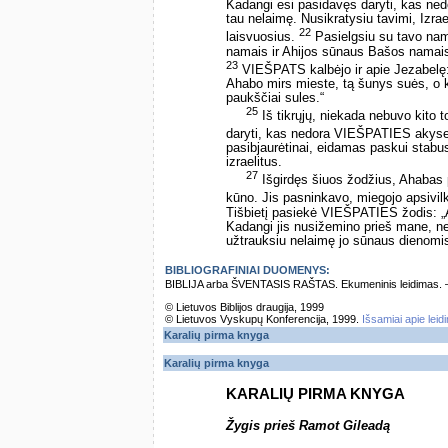
Kadangi esi pasidavęs daryti, kas n
tau nelaimę. Nusikratysiu tavimi, Izrae
22
laisvuosius.
Pasielgsiu su tavo nam
namais ir Ahijos sūnaus Bašos namai
23
VIEŠPATS kalbėjo ir apie Jezabelę:
Ahabo mirs mieste, tą šunys suės, o k
paukščiai sules.“
25
Iš tikrųjų, niekada nebuvo kito 
daryti, kas nedora VIEŠPATIES akys
pasibjaurėtinai, eidamas paskui stabus
izraelitus.
27
Išgirdęs šiuos žodžius, Ahabas p
kūno. Jis pasninkavo, miegojo apsivilk
Tišbietį pasiekė VIEŠPATIES žodis: „
Kadangi jis nusižemino prieš mane, n
užtrauksiu nelaimę jo sūnaus dienomis
BIBLIOGRAFINIAI DUOMENYS:
BIBLIJA arba ŠVENTASIS RAŠTAS. Ekumeninis leidimas. – Vi
© Lietuvos Biblijos draugija, 1999
© Lietuvos Vyskupų Konferencija, 1999.
Išsamiai apie leid
Karalių pirma knyga
Karalių pirma knyga
KARALIŲ PIRMA KNYGA
Žygis prieš Ramot Gileadą