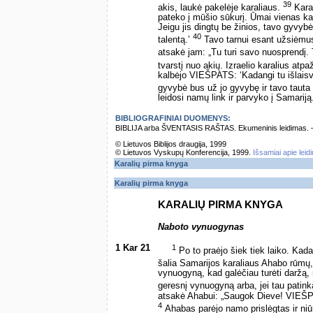
39
akis, laukė pakelėje karaliaus.
Karal
pateko į mūšio sūkurį. Ūmai vienas kar
Jeigu jis dingtų be žinios, tavo gyvyb
40
talentą.’
Tavo tarnui esant užsiėmusia
atsakė jam: „Tu turi savo nuosprendį.
tvarstį nuo akių. Izraelio karalius atpa
kalbėjo VIEŠPATS: ‘Kadangi tu išlaisvi
gyvybė bus už jo gyvybę ir tavo tauta 
leidosi namų link ir parvyko į Samariją
BIBLIOGRAFINIAI DUOMENYS:
BIBLIJA arba ŠVENTASIS RAŠTAS. Ekumeninis leidimas. – Vi
© Lietuvos Biblijos draugija, 1999
© Lietuvos Vyskupų Konferencija, 1999.
Išsamiai apie leid
Karalių pirma knyga
Karalių pirma knyga
KARALIŲ PIRMA KNYGA
Naboto vynuogynas
1 Kar 21
1
Po to praėjo šiek tiek laiko. Kad
šalia Samarijos karaliaus Ahabo rūmų
vynuogyną, kad galėčiau turėti daržą, 
geresnį vynuogyną arba, jei tau patink
atsakė Ahabui: „Saugok Dieve! VIEŠPA
4
Ahabas parėjo namo prislėgtas ir ni