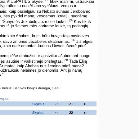
21
edora VIEŠPATIES akyse,
tikėk manimi, užtrauksiu
lyje atkirsiu nuo Ahabo vyriškius ­ vergus ir
ais, kaip pasielgiau su Nebato sūnaus Jeroboamo
s, nes pykdei mane, vesdamas Izraelį į nuodėmę.
24
 ‘Šunys ės Jezabelę Jezreelio lauke.’
Kas tik iš
as iš jo šeimos mirs atvirame lauke, tą padangių
tokio kaip Ahabas, kuris būtų buvęs taip pasidavęs
26
e, savo žmonos Jezabelės skatinamas.
Jis elgėsi
, kaip darė amoritai, kuriuos Dievas išvarė prieš
ersiplėšė drabužius ir apsivilko ašutine ant nuogo
28
ęs ašutine ir vaikštinėjo prislėgtas.
Tada Eliją
Ar matei, kaip Ahabas nusižemino prieš mane?
eužtrauksiu nelaimės jo dienomis. Ant jo namų
.“
lnius: Lietuvos Biblijos draugija, 1999.
imą >>
Skyrius:
21
Skyrius:
22