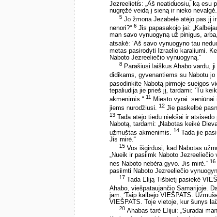
Jezreelietis: „Aš neatiduosiu, ką esu p
nugręžė veidą į sieną ir nieko nevalgė.
5
Jo žmona Jezabelė atėjo pas jį ir 
6
nenori?“
Jis papasakojo jai: „Kalbėja
man savo vynuogyną už pinigus, arba, je
atsakė: ‘Aš savo vynuogyno tau neduo
metas pasirodyti Izraelio karaliumi. K
Naboto Jezreeliečio vynuogyną.“
8
Parašiusi laiškus Ahabo vardu, ji
didikams, gyvenantiems su Nabotu jo
pasodinkite Nabotą pirmoje sueigos vi
tepaliudija jie prieš jį, tardami: ‘Tu kei
11
akmenimis.“
Miesto vyrai ­ seniūnai 
12
jiems nurodžiusi.
Jie paskelbė pasni
13
Tada atėjo tiedu niekšai ir atsisėdo 
Nabotą, tardami: „Nabotas keikė Dievą 
14
užmuštas akmenimis.
Tada jie pas
Jis mirė.“
15
Vos išgirdusi, kad Nabotas užmu
„Nueik ir pasiimk Naboto Jezreeliečio 
16
nes Naboto nebėra gyvo. Jis mirė.“
pasiimti Naboto Jezreeliečio vynuogyn
17
Tada Eliją Tišbietį pasiekė VI
Ahabo, viešpataujančio Samarijoje. Da
jam: ‘Taip kalbėjo VIEŠPATS. Užmušei 
VIEŠPATS. Toje vietoje, kur šunys laiž
20
Ahabas tarė Elijui: „Suradai mane