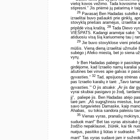
vietoj kovos vežimo. Tada kovosime su 
stipresni.“ Jis priėmė jų patarimą ir ta
26
Pavasarį Ben Hadadas sutelkė ar
izraelitai buvo pašaukti prie ginklų, ap
stovyklą priešais aramėjus, izraelitai 
28
pripildė visą kraštą.
Tada Dievo vyras
VIEŠPATS. Kadangi aramėjai sakė: ‘V
atiduosiu visą šią kariuomenę tau į ra
29
Jie buvo stovyklose vieni prieša
mūšis. Vieną dieną izraelitai užmušė 
subėgo į Afeko miestą, bet jo siena už
vyrų.
Ir Ben Hadadas pabėgo ir pasislėp
girdėjome, kad Izraelio namų karaliai 
ašutines bei virves apie galvas ir pasid
32
gyvasties.“
Tad, apsijuosę strėnas a
pas Izraelio karalių ir tarė: „Tavo ta
gyvasties.’“ O jis atsakė: „Ar jis dar 
vyrai skubiai pasigavo jo žodį, tardami:
jį“, ­ paliepė jis. Ben Hadadas atėjo pas
tarė jam: „Aš sugrąžinsiu miestus, kur
savo turgavietes Damaske, kaip mano t
Ahabas, ­ su tokia sandora paleisiu tav
35
Vienas vyras, pranašų mokinys, 
suduok man!“ Bet tas vyras atsisakė j
žodžio nepaklausei, žiūrėk, kai tik nuo
3
nuėjus, pasitiko jį liūtas ir sudraskė.
man!“ Tas vyras sudavė jam ir sužeid