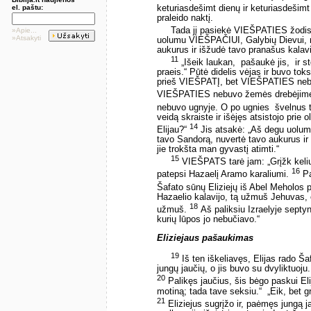
keturiasdešimt dienų ir keturiasdešimt
el. paštu:
praleido naktį.
Tada jį pasiekė VIEŠPATIES žodis: 
»Apie...
»Atsakyti
uolumu VIEŠPAČIUI, Galybių Dievui, ne
aukurus ir išžudė tavo pranašus kalavij
11
„Išeik laukan, ­ pašaukė jis, ­ 
praeis.“ Pūtė didelis vėjas ir buvo tok
prieš VIEŠPATĮ, bet VIEŠPATIES nebuv
VIEŠPATIES nebuvo žemės drebėjim
nebuvo ugnyje. O po ugnies ­ švelnus
veidą skraiste ir išėjęs atsistojo prie o
14
Elijau?“
Jis atsakė: „Aš degu uolum
tavo Sandorą, nuvertė tavo aukurus ir 
jie trokšta man gyvastį atimti.“
15
VIEŠPATS tarė jam: „Grįžk keliu
16
patepsi Hazaelį Aramo karaliumi.
Pa
Šafato sūnų Eliziejų iš Abel Meholos 
Hazaelio kalavijo, tą užmuš Jehuvas, o
18
užmuš.
Aš paliksiu Izraelyje septyni
kurių lūpos jo nebučiavo.“
Eliziejaus pašaukimas
19
Iš ten iškeliavęs, Elijas rado Ša
jungų jaučių, o jis buvo su dvyliktuoj
20
Palikęs jaučius, šis bėgo paskui Eli
motiną; tada tave seksiu.“ ­ „Eik, bet gr
21
Eliziejus sugrįžo ir, paėmęs jungą 