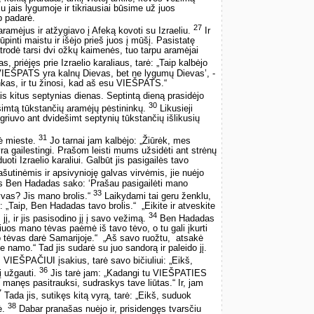
jais lygumoje ir tikriausiai būsime už juos
ip padarė.
27
amėjus ir atžygiavo į Afeką kovoti su Izraeliu.
Ir
rūpinti maistu ir išėjo prieš juos į mūšį. Pasistatę
atrodė tarsi dvi ožkų kaimenės, tuo tarpu aramėjai
, priėjęs prie Izraelio karaliaus, tarė: „Taip kalbėjo
IEŠPATS yra kalnų Dievas, bet ne lygumų Dievas’, ­
nkas, ir tu žinosi, kad aš esu VIEŠPATS.“
is kitus septynias dienas. Septintą dieną prasidėjo
30
šimtą tūkstančių aramėjų pėstininkų.
Likusieji
griuvo ant dvidešimt septynių tūkstančių išlikusių
31
ė mieste.
Jo tarnai jam kalbėjo: „Žiūrėk, mes
yra gailestingi. Prašom leisti mums užsidėti ant strėnų
uoti Izraelio karaliui. Galbūt jis pasigailės tavo
šutinėmis ir apsivynioję galvas virvėmis, jie nuėjo
rnas Ben Hadadas sako: ‘Prašau pasigailėti mano
33
gyvas? Jis mano brolis.“
Laikydami tai geru ženklu,
 „Taip, Ben Hadadas tavo brolis.“ ­ „Eikite ir atveskite
34
 jį, ir jis pasisodino jį į savo vežimą.
Ben Hadadas
iuos mano tėvas paėmė iš tavo tėvo, o tu gali įkurti
ėvas darė Samarijoje.“ ­ „Aš savo ruožtu, ­ atsakė
e namo.“ Tad jis sudarė su juo sandorą ir paleido jį.
VIEŠPAČIUI įsakius, tarė savo bičiuliui: „Eikš,
36
į užgauti.
Jis tarė jam: „Kadangi tu VIEŠPATIES
 manęs pasitrauksi, sudraskys tave liūtas.“ Ir, jam
7
Tada jis, sutikęs kitą vyrą, tarė: „Eikš, suduok
38
ė.
Dabar pranašas nuėjo ir, prisidengęs tvarsčiu