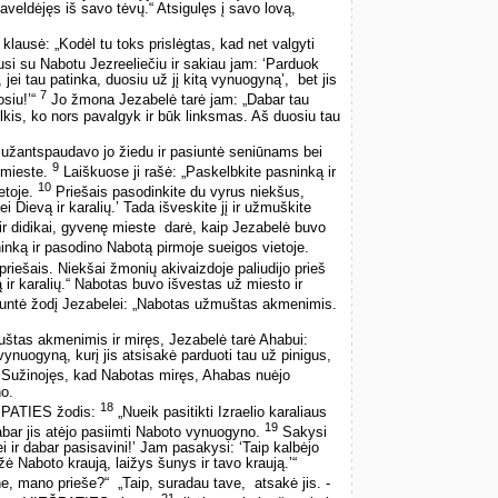
aveldėjęs iš savo tėvų.“ Atsigulęs į savo lovą,
klausė: „Kodėl tu toks prislėgtas, kad net valgyti
usi su Nabotu Jezreeliečiu ir sakiau jam: ‘Parduok
i tau patinka, duosiu už jį kitą vynuogyną’, ­ bet jis
7
siu!’“
Jo žmona Jezabelė tarė jam: „Dabar tau
elkis, ko nors pavalgyk ir būk linksmas. Aš duosiu tau
 užantspaudavo jo žiedu ir pasiuntė seniūnams bei
9
 mieste.
Laiškuose ji rašė: „Paskelbkite pasninką ir
10
etoje.
Priešais pasodinkite du vyrus niekšus,
kei Dievą ir karalių.’ Tada išveskite jį ir užmuškite
ir didikai, gyvenę mieste ­ darė, kaip Jezabelė buvo
nką ir pasodino Nabotą pirmoje sueigos vietoje.
priešais. Niekšai žmonių akivaizdoje paliudijo prieš
ir karalių.“ Nabotas buvo išvestas už miesto ir
iuntė žodį Jezabelei: „Nabotas užmuštas akmenimis.
štas akmenimis ir miręs, Jezabelė tarė Ahabui:
vynuogyną, kurį jis atsisakė parduoti tau už pinigus,
Sužinojęs, kad Nabotas miręs, Ahabas nuėjo
o.
18
EŠPATIES žodis:
„Nueik pasitikti Izraelio karaliaus
19
bar jis atėjo pasiimti Naboto vynuogyno.
Sakysi
ir dabar pasisavini!’ Jam pasakysi: ‘Taip kalbėjo
ė Naboto kraują, laižys šunys ir tavo kraują.’“
, mano prieše?“ ­ „Taip, suradau tave, ­ atsakė jis. ­