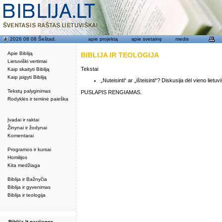
2026 08 08 Šeštad.
apie projektą
apie svetainę
medis
Apie Bibliją
BIBLIJA IR TEOLOGIJA
Lietuviški vertimai
Tekstai
Kaip skaityti Bibliją
Kaip įsigyti Bibliją
„Nuteisinti“ ar „išteisinti“? Diskusija dėl vieno liet
Tekstų palyginimas
PUSLAPIS RENGIAMAS.
Rodyklės ir teminė paieška
Įvadai ir raktai
Žinynai ir žodynai
Komentarai
Programos ir kursai
Homilijos
Kita medžiaga
Biblija ir Bažnyčia
Biblija ir gyvenimas
Biblija ir teologija
Biblija.lt naujienos