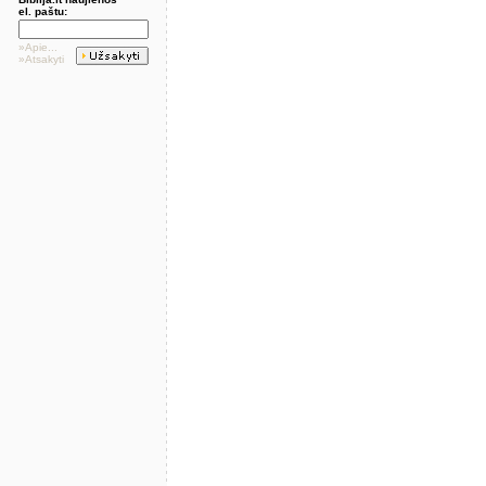
el. paštu:
»Apie...
»Atsakyti